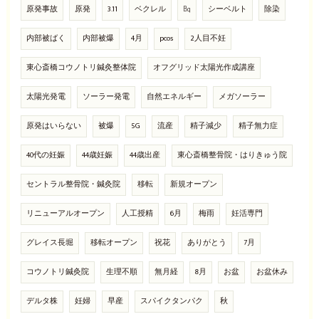
原発事故
原発
3.11
ベクレル
㏃
シーベルト
除染
内部被ばく
内部被爆
4月
pcos
2人目不妊
東心斎橋コウノトリ鍼灸整体院
オフグリッド太陽光作成講座
太陽光発電
ソーラー発電
自然エネルギー
メガソーラー
原発はいらない
被爆
5G
流産
精子減少
精子無力症
40代の妊娠
44歳妊娠
44歳出産
東心斎橋整骨院・はりきゅう院
セントラル整骨院・鍼灸院
移転
新規オープン
リニューアルオープン
人工授精
6月
梅雨
妊活専門
グレイス長堀
移転オープン
祝花
ありがとう
7月
コウノトリ鍼灸院
生理不順
無月経
8月
お盆
お盆休み
デルタ株
妊婦
早産
スパイクタンパク
秋