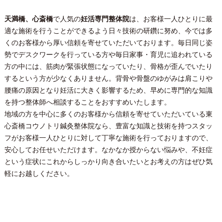
天満橋、心斎橋
で人気の
妊活専門整体院
は、お客様一人ひとりに最
適な施術を行うことができるよう日々技術の研鑽に努め、今では多
くのお客様から厚い信頼を寄せていただいております。毎日同じ姿
勢でデスクワークを行っている方や毎日家事・育児に追われている
方の中には、筋肉が緊張状態になっていたり、骨格が歪んでいたり
するという方が少なくありません。背骨や骨盤のゆがみは肩こりや
腰痛の原因となり妊活に大きく影響するため、早めに専門的な知識
を持つ整体師へ相談することをおすすめいたします。
地域の方を中心に多くのお客様から信頼を寄せていただいている
東
心斎橋コウノトリ鍼灸整体院
なら、豊富な知識と技術を持つスタッ
フがお客様一人ひとりに対して丁寧な施術を行っておりますので、
安心してお任せいただけます。なかなか授からない悩みや、不妊症
という症状にこれからしっかり向き合いたいとお考えの方はぜひ気
軽にお越しください。