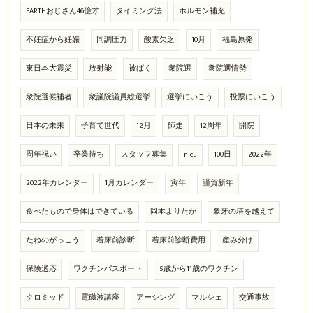
EARTHおじさん46億才
タイミング法
ホルモン補充
不妊症から妊娠
同調圧力
酸素欠乏
10月
福島原発
東日本大震災
放射能
被ばく
衆院選
衆院選情勢
衆院選候補者
衆議院議員総選挙
選挙にいこう
投票にいこう
日本の未来
子育て世代
12月
師走
12周年
開院
周年祝い
卒業待ち
スタッフ募集
nicu
100日
2022年
2022年カレンダー
1月カレンダー
寅年
謹賀新年
食べたもので身体はできている
岡本よりたか
象牙の塔を越えて
たねのがっこう
着床前診断
着床前診断費用
産み分け
保険適応
ワクチンパスポート
5歳から11歳のワクチン
クロミッド
電磁波講座
アーシング
マルシェ
交通事故