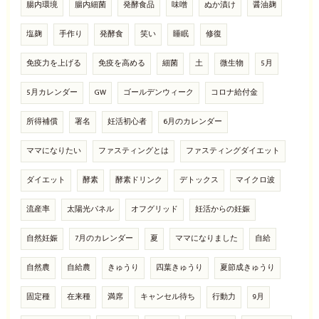
腸内環境
腸内細菌
発酵食品
味噌
ぬか漬け
醤油麹
塩麹
手作り
発酵食
笑い
睡眠
修復
免疫力を上げる
免疫を高める
細菌
土
微生物
5月
5月カレンダー
GW
ゴールデンウィーク
コロナ給付金
所得補償
署名
妊活初心者
6月のカレンダー
ママになりたい
ファスティングとは
ファスティングダイエット
ダイエット
酵素
酵素ドリンク
デトックス
マイクロ波
流産率
太陽光パネル
オフグリッド
妊活からの妊娠
自然妊娠
7月のカレンダー
夏
ママになりました
自給
自然農
自給農
きゅうり
四葉きゅうり
夏節成きゅうり
固定種
在来種
満席
キャンセル待ち
行動力
9月