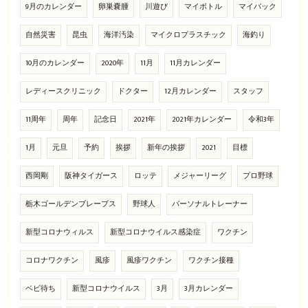
9月のカレンダー
卵巣嚢腫
川遊び
マイボトル
マイバック
自然災害
昆虫
海洋汚染
マイクロプラスチック
海釣り
10月のカレンダー
2020年
11月
11月カレンダー
レディースクリニック
ドクター
12月カレンダー
スタッフ
11周年
周年
記念日
2021年
2021年カレンダー
令和3年
1月
元旦
予約
挨拶
新年の挨拶
2021
目標
西岡剛
阪神タイガース
ロッテ
メジャーリーグ
プロ野球
栃木ゴールデンブレーブス
野球人
パーソナルトレーナー
新型コロナウィルス
新型コロナウイルス感染症
ワクチン
コロナワクチン
風疹
風疹ワクチン
ワクチン接種
ベビ待ち
新型コロナウイルス
3月
3月カレンダー