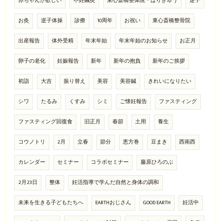
赤ちゃんが欲しい
不妊鍼灸
東心斎橋整体院・はりきゅう
逆子
お灸
逆子体操
診療
10周年
お祝い
東心斎橋整骨院
出産報告
体外受精
年末年始
年末年始のお知らせ
お正月
卵子の老化
妊娠報告
新年
新年の抱負
新年のご挨拶
初詣
大吉
振り替え
美容
美容鍼
きれいになりたい
シワ
たるみ
くすみ
シミ
ご懐妊報告
ファスティング
ファスティング回復食
旧正月
春節
土用
養生
コウノトリ
2月
立春
節分
恵方巻
豆まき
西南西
カレンダー
セミナー
コラボセミナー
藤原ひろのぶ
2月23日
整体
妊活指導で学んだ自然と身体の調和
未来を生きる子どもたちへ
EARTHおじさん
GOOD EARTH
妊活中