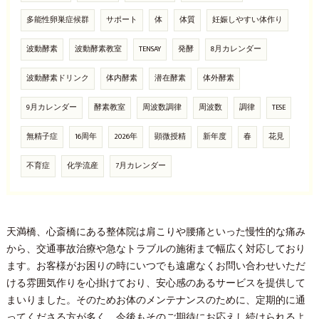
多能性卵巣症候群
サポート
体
体質
妊娠しやすい体作り
波動酵素
波動酵素教室
TENSAY
発酵
8月カレンダー
波動酵素ドリンク
体内酵素
潜在酵素
体外酵素
9月カレンダー
酵素教室
周波数調律
周波数
調律
TESE
無精子症
16周年
2026年
顕微授精
新年度
春
花見
不育症
化学流産
7月カレンダー
天満橋、心斎橋にある整体院は肩こりや腰痛といった慢性的な痛み
から、交通事故治療や急なトラブルの施術まで幅広く対応しており
ます。お客様がお困りの時にいつでも遠慮なくお問い合わせいただ
ける雰囲気作りを心掛けており、安心感のあるサービスを提供して
まいりました。そのためお体のメンテナンスのために、定期的に通
ってくださる方が多く、今後もそのご期待にお応えし続けられるよ