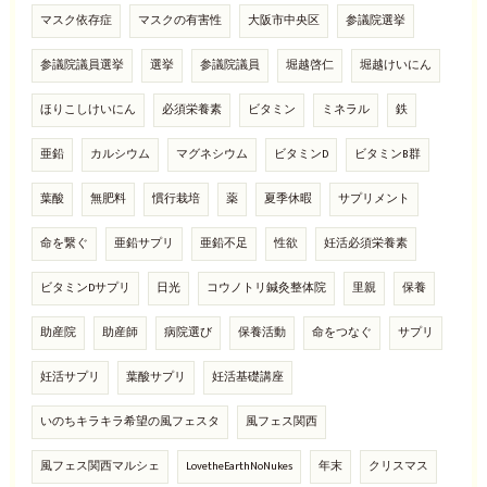
マスク依存症
マスクの有害性
大阪市中央区
参議院選挙
参議院議員選挙
選挙
参議院議員
堀越啓仁
堀越けいにん
ほりこしけいにん
必須栄養素
ビタミン
ミネラル
鉄
亜鉛
カルシウム
マグネシウム
ビタミンD
ビタミンB群
葉酸
無肥料
慣行栽培
薬
夏季休暇
サプリメント
命を繋ぐ
亜鉛サプリ
亜鉛不足
性欲
妊活必須栄養素
ビタミンDサプリ
日光
コウノトリ鍼灸整体院
里親
保養
助産院
助産師
病院選び
保養活動
命をつなぐ
サプリ
妊活サプリ
葉酸サプリ
妊活基礎講座
いのちキラキラ希望の風フェスタ
風フェス関西
風フェス関西マルシェ
LovetheEarthNoNukes
年末
クリスマス