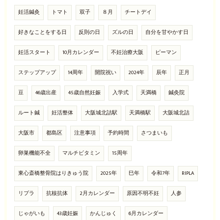
妊活鍼灸
トマト
双子
８月
チートデイ
好きなことをする日
反則の日
ズルの日
自分を甘やかす日
妊活スタート
10月カレンダー
不妊治療大阪
ピーマン
ステップアップ
14周年
開院祝い
2024年
辰年
正月
豆
46歳出産
45歳自然妊娠
入学式
天満橋
鍼灸院
ルート鍼
妊活整体
大阪城北詰駅
天満橋駅
大阪城北詰
大阪市
都島区
注意事項
予約時間
さつまいも
卵巣機能不全
マルチビタミン
15周年
東心斎橋整骨院はりきゅう院
2025年
巳年
令和7年
RIPLA
リプラ
抗核抗体
2月カレンダー
原因不明不妊
人参
じゃがいも
43歳妊娠
かんじゅく
6月カレンダー