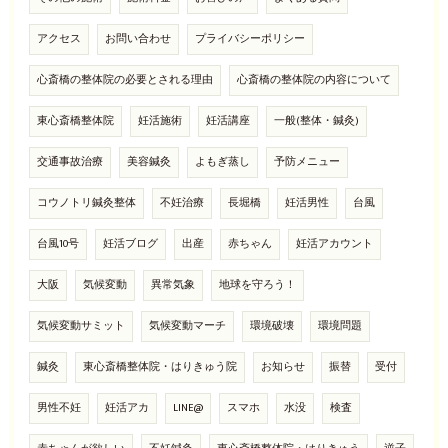
アクセス
お問い合わせ
プライバシーポリシー
心斎橋の整体院の必要とされる理由
心斎橋の整体院の内容について
東心斎橋整体院
妊活施術
妊活講座
一般(整体・鍼灸)
交通事故治療
美容鍼灸
よもぎ蒸し
予防メニュー
コウノトリ鍼灸整体
不妊治療
長堀橋
妊活男性
台風
台風10号
妊活ブログ
出産
赤ちゃん
妊活アカウント
大阪
気候変動
異常気象
地球を守ろう！
気候変動サミット
気候変動マーチ
環境破壊
環境問題
鍼灸
東心斎橋整体院・はりきゅう院
お知らせ
振替
受付
男性不妊
妊活アカ
LINE@
スマホ
水没
検査