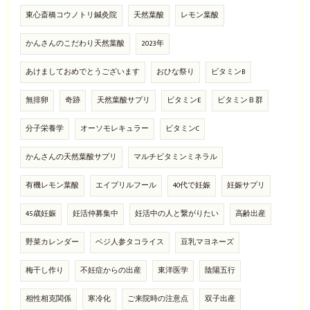
東心斎橋コウノトリ鍼灸院
天然葉酸
レモン葉酸
かんさんのこだわり天然葉酸
2023年
あけましておめでとうございます
おひな祭り
ビタミンB
無排卵
奇跡
天然葉酸サプリ
ビタミンE
ビタミンＢ群
分子栄養学
オーソモレキュラー
ビタミンC
かんさんの天然葉酸サプリ
マルチビタミンミネラル
有機レモン葉酸
エイプリルフール
40代で妊娠
妊娠サプリ
45歳妊娠
妊活仲募集中
妊活中の人と繋がりたい
高齢出産
野菜カレンダー
ベジ人参タコライス
豆乳マヨネーズ
梅干し作り
不妊症からの出産
東洋医学
陰陽五行
相性相克関係
寒冷化
ご来院時の注意点
双子出産