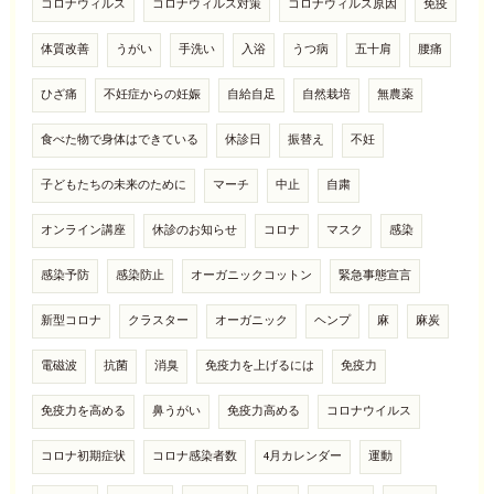
コロナウィルス
コロナウィルス対策
コロナウィルス原因
免疫
体質改善
うがい
手洗い
入浴
うつ病
五十肩
腰痛
ひざ痛
不妊症からの妊娠
自給自足
自然栽培
無農薬
食べた物で身体はできている
休診日
振替え
不妊
子どもたちの未来のために
マーチ
中止
自粛
オンライン講座
休診のお知らせ
コロナ
マスク
感染
感染予防
感染防止
オーガニックコットン
緊急事態宣言
新型コロナ
クラスター
オーガニック
ヘンプ
麻
麻炭
電磁波
抗菌
消臭
免疫力を上げるには
免疫力
免疫力を高める
鼻うがい
免疫力高める
コロナウイルス
コロナ初期症状
コロナ感染者数
4月カレンダー
運動