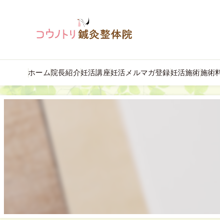
ホーム
院長紹介
妊活講座
妊活メルマガ登録
妊活施術
施術