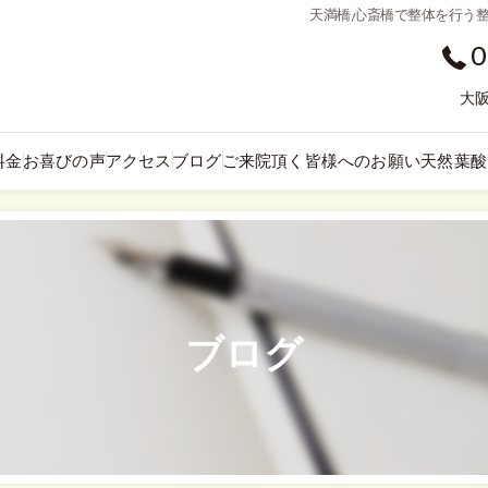
天満橋,心斎橋で整体を行う
0
大阪
料金
お喜びの声
アクセス
ブログ
ご来院頂く皆様へのお願い
天然葉酸
ブログ