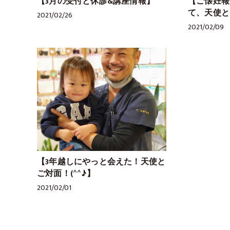
【3月の受付と休診&講座情報】
【ご懐妊報
て、天使とご
2021/02/26
2021/02/09
【3年越しにやっと会えた！天使と
ご対面！(^^♪】
2021/02/01