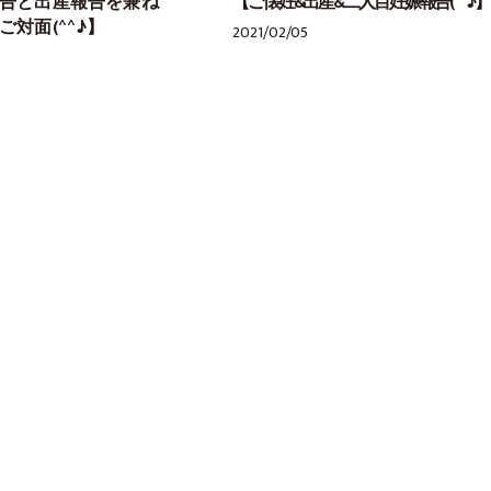
告と出産報告を兼ね
【ご懐妊&出産&二人目妊娠報告(^^♪】
対面(^^♪】
2021/02/05