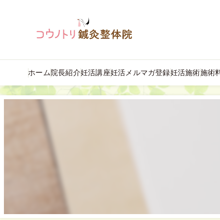
ホーム
院長紹介
妊活講座
妊活メルマガ登録
妊活施術
施術