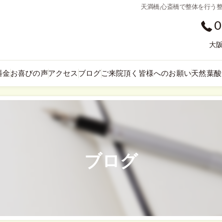
天満橋,心斎橋で整体を行う
0
大阪
料金
お喜びの声
アクセス
ブログ
ご来院頂く皆様へのお願い
天然葉酸
ブログ