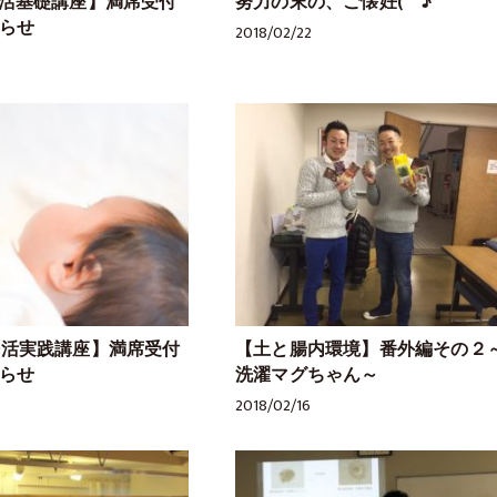
【妊活基礎講座】満席受付
努力の末の、ご懐妊(^^♪
らせ
2018/02/22
【妊活実践講座】満席受付
【土と腸内環境】番外編その２
らせ
洗濯マグちゃん～
2018/02/16