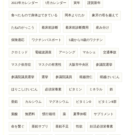
2022年カレンダー
1月カレンダー
寅年
謹賀新年
食べたもので身体はできている
岡本よりたか
象牙の塔を越えて
たねのがっこう
着床前診断
着床前診断費用
産み分け
保険適応
ワクチンパスポート
5歳から11歳のワクチン
クロミッド
電磁波講座
アーシング
マルシェ
交通事故
マスク依存症
マスクの有害性
大阪市中央区
参議院選挙
参議院議員選挙
選挙
参議院議員
堀越啓仁
堀越けいにん
ほりこしけいにん
必須栄養素
ビタミン
ミネラル
鉄
亜鉛
カルシウム
マグネシウム
ビタミンD
ビタミンB群
葉酸
無肥料
慣行栽培
薬
夏季休暇
サプリメント
命を繋ぐ
亜鉛サプリ
亜鉛不足
性欲
妊活必須栄養素