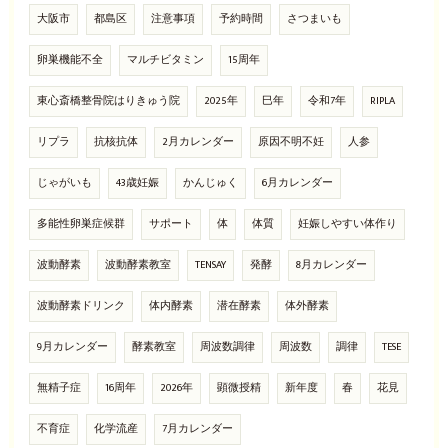
大阪市
都島区
注意事項
予約時間
さつまいも
卵巣機能不全
マルチビタミン
15周年
東心斎橋整骨院はりきゅう院
2025年
巳年
令和7年
RIPLA
リプラ
抗核抗体
2月カレンダー
原因不明不妊
人参
じゃがいも
43歳妊娠
かんじゅく
6月カレンダー
多能性卵巣症候群
サポート
体
体質
妊娠しやすい体作り
波動酵素
波動酵素教室
TENSAY
発酵
8月カレンダー
波動酵素ドリンク
体内酵素
潜在酵素
体外酵素
9月カレンダー
酵素教室
周波数調律
周波数
調律
TESE
無精子症
16周年
2026年
顕微授精
新年度
春
花見
不育症
化学流産
7月カレンダー