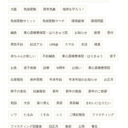
大阪
気候変動
異常気象
地球を守ろう！
気候変動サミット
気候変動マーチ
環境破壊
環境問題
鍼灸
東心斎橋整体院・はりきゅう院
お知らせ
振替
受付
男性不妊
妊活アカ
LINE@
スマホ
水没
検査
赤ちゃんが欲しい
不妊鍼灸
東心斎橋整体院・はりきゅう
逆子
お灸
逆子体操
診療
10周年
お祝い
東心斎橋整骨院
出産報告
体外受精
年末年始
年末年始のお知らせ
お正月
卵子の老化
妊娠報告
新年
新年の抱負
新年のご挨拶
初詣
大吉
振り替え
美容
美容鍼
きれいになりたい
シワ
たるみ
くすみ
シミ
ご懐妊報告
ファスティング
ファスティング回復食
旧正月
春節
土用
養生