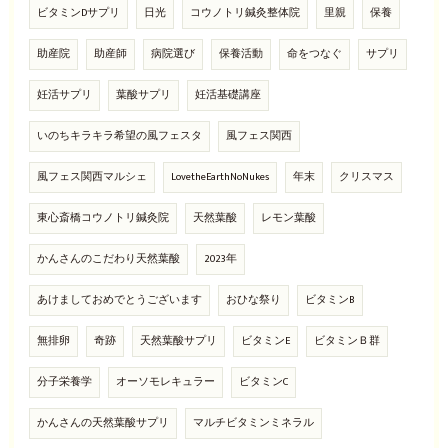
ビタミンDサプリ
日光
コウノトリ鍼灸整体院
里親
保養
助産院
助産師
病院選び
保養活動
命をつなぐ
サプリ
妊活サプリ
葉酸サプリ
妊活基礎講座
いのちキラキラ希望の風フェスタ
風フェス関西
風フェス関西マルシェ
LovetheEarthNoNukes
年末
クリスマス
東心斎橋コウノトリ鍼灸院
天然葉酸
レモン葉酸
かんさんのこだわり天然葉酸
2023年
あけましておめでとうございます
おひな祭り
ビタミンB
無排卵
奇跡
天然葉酸サプリ
ビタミンE
ビタミンＢ群
分子栄養学
オーソモレキュラー
ビタミンC
かんさんの天然葉酸サプリ
マルチビタミンミネラル