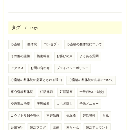
タグ
Tags
心斎橋
整体院
コンセプト
心斎橋の整体院について
その他の施術
施術料金
お喜びの声
よくある質問
アクセス
お問い合わせ
プライバシーポリシー
心斎橋の整体院の必要とされる理由
心斎橋の整体院の内容について
東心斎橋整体院
妊活施術
妊活講座
一般(整体・鍼灸)
交通事故治療
美容鍼灸
よもぎ蒸し
予防メニュー
コウノトリ鍼灸整体
不妊治療
長堀橋
妊活男性
台風
台風10号
妊活ブログ
出産
赤ちゃん
妊活アカウント