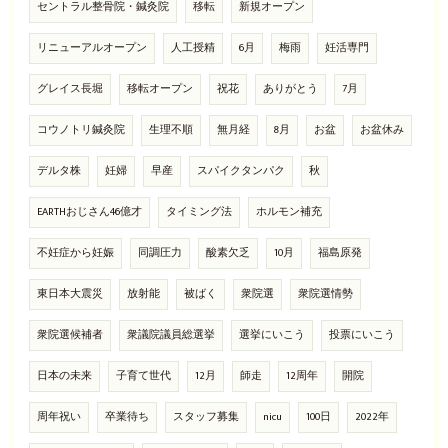
セントラル整骨院・鍼灸院
移転
新規オープン
リニューアルオープン
人工授精
6月
梅雨
妊活専門
グレイス長堀
移転オープン
祝花
ありがとう
7月
コウノトリ鍼灸院
生理不順
無月経
8月
お盆
お盆休み
デルタ株
妊婦
早産
スパイクタンパク
秋
EARTHおじさん46億才
タイミング法
ホルモン補充
不妊症から妊娠
同調圧力
酸素欠乏
10月
福島原発
東日本大震災
放射能
被ばく
衆院選
衆院選情勢
衆院選候補者
衆議院議員総選挙
選挙にいこう
投票にいこう
日本の未来
子育て世代
12月
師走
12周年
開院
周年祝い
卒業待ち
スタッフ募集
nicu
100日
2022年