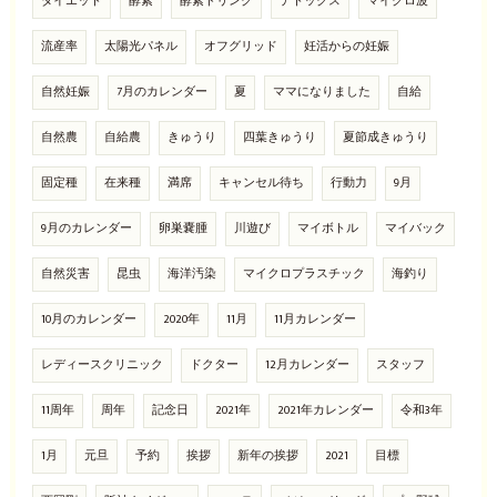
ダイエット
酵素
酵素ドリンク
デトックス
マイクロ波
流産率
太陽光パネル
オフグリッド
妊活からの妊娠
自然妊娠
7月のカレンダー
夏
ママになりました
自給
自然農
自給農
きゅうり
四葉きゅうり
夏節成きゅうり
固定種
在来種
満席
キャンセル待ち
行動力
9月
9月のカレンダー
卵巣嚢腫
川遊び
マイボトル
マイバック
自然災害
昆虫
海洋汚染
マイクロプラスチック
海釣り
10月のカレンダー
2020年
11月
11月カレンダー
レディースクリニック
ドクター
12月カレンダー
スタッフ
11周年
周年
記念日
2021年
2021年カレンダー
令和3年
1月
元旦
予約
挨拶
新年の挨拶
2021
目標