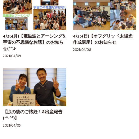
4/26(月)【電磁波とアーシング&
4/25(日)【オフグリッド太陽光
宇宙の不思議なお話】のお知ら
作成講座】のお知らせ
せ(^^♪
2021/04/08
2021/04/09
【涙の後のご懐妊！&出産報告
(*^-^*)】
2021/04/05