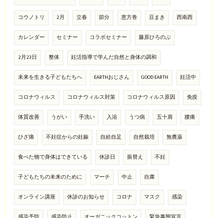
コウノトリ
2月
立春
節分
恵方巻
豆まき
西南西
カレンダー
セミナー
コラボセミナー
藤原ひろのぶ
2月23日
整体
妊活指導で学んだ自然と身体の調和
未来を生きる子どもたちへ
EARTHおじさん
GOOD EARTH
妊活中
コロナウィルス
コロナウィルス対策
コロナウィルス原因
免疫
体質改善
うがい
手洗い
入浴
うつ病
五十肩
腰痛
ひざ痛
不妊症からの妊娠
自給自足
自然栽培
無農薬
食べた物で身体はできている
休診日
振替え
不妊
子どもたちの未来のために
マーチ
中止
自粛
オンライン講座
休診のお知らせ
コロナ
マスク
感染
感染予防
感染防止
オーガニックコットン
緊急事態宣言