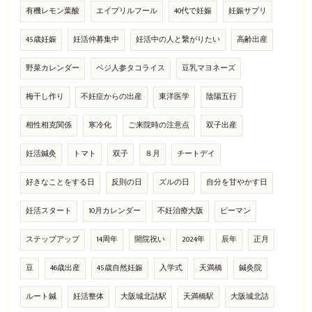
有機レモン葉酸
エイプリルフール
40代で妊娠
妊娠サプリ
45歳妊娠
妊活仲募集中
妊活中の人と繋がりたい
高齢出産
野菜カレンダー
ベジ人参タコライス
豆乳マヨネーズ
梅干し作り
不妊症からの出産
東洋医学
陰陽五行
相性相克関係
寒冷化
ご来院時の注意点
双子出産
妊活鍼灸
トマト
双子
８月
チートデイ
好きなことをする日
反則の日
ズルの日
自分を甘やかす日
妊活スタート
10月カレンダー
不妊治療大阪
ピーマン
ステップアップ
14周年
開院祝い
2024年
辰年
正月
豆
46歳出産
45歳自然妊娠
入学式
天満橋
鍼灸院
ルート鍼
妊活整体
大阪城北詰駅
天満橋駅
大阪城北詰