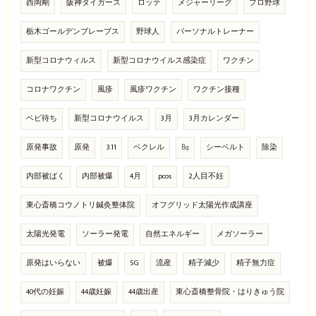
西岡剛
阪神タイガース
ロッテ
メジャーリーグ
プロ野球
栃木ゴールデンブレーブス
野球人
パーソナルトレーナー
新型コロナウィルス
新型コロナウイルス感染症
ワクチン
コロナワクチン
風疹
風疹ワクチン
ワクチン接種
ベビ待ち
新型コロナウイルス
3月
3月カレンダー
原発事故
原発
3.11
ベクレル
㏃
シーベルト
除染
内部被ばく
内部被爆
4月
pcos
2人目不妊
東心斎橋コウノトリ鍼灸整体院
オフグリッド太陽光作成講座
太陽光発電
ソーラー発電
自然エネルギー
メガソーラー
原発はいらない
被爆
5G
流産
精子減少
精子無力症
40代の妊娠
44歳妊娠
44歳出産
東心斎橋整骨院・はりきゅう院