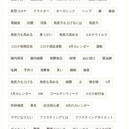
新型コロナ
クラスター
オーガニック
ヘンプ
麻
麻炭
電磁波
抗菌
消臭
免疫力を上げるには
免疫力
免疫力を高める
鼻うがい
免疫力高める
コロナウイルス
コロナ初期症状
コロナ感染者数
4月カレンダー
運動
腸内環境
腸内細菌
発酵食品
味噌
ぬか漬け
醤油麹
塩麹
手作り
発酵食
笑い
睡眠
修復
免疫力を上げる
免疫を高める
細菌
土
微生物
5月
5月カレンダー
GW
ゴールデンウィーク
コロナ給付金
所得補償
署名
妊活初心者
6月のカレンダー
ママになりたい
ファスティングとは
ファスティングダイエット