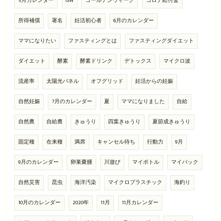
5月カレンダー
GW
ゴールデンウィーク
コロナ給付金
所得補償
署名
妊活初心者
6月のカレンダー
ママになりたい
ファスティングとは
ファスティングダイエット
ダイエット
酵素
酵素ドリンク
デトックス
マイクロ波
流産率
太陽光パネル
オフグリッド
妊活からの妊娠
自然妊娠
7月のカレンダー
夏
ママになりました
自給
自然農
自給農
きゅうり
四葉きゅうり
夏節成きゅうり
固定種
在来種
満席
キャンセル待ち
行動力
9月
9月のカレンダー
卵巣嚢腫
川遊び
マイボトル
マイバック
自然災害
昆虫
海洋汚染
マイクロプラスチック
海釣り
10月のカレンダー
2020年
11月
11月カレンダー