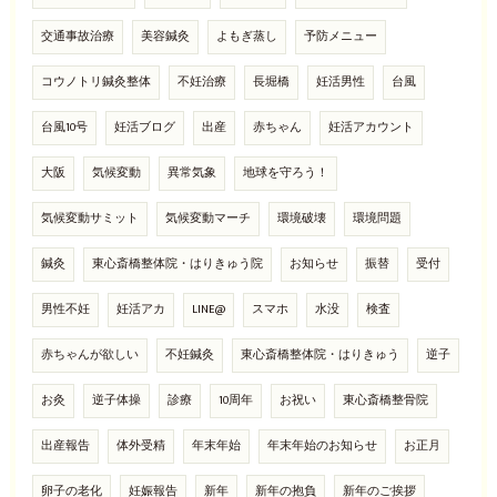
交通事故治療
美容鍼灸
よもぎ蒸し
予防メニュー
コウノトリ鍼灸整体
不妊治療
長堀橋
妊活男性
台風
台風10号
妊活ブログ
出産
赤ちゃん
妊活アカウント
大阪
気候変動
異常気象
地球を守ろう！
気候変動サミット
気候変動マーチ
環境破壊
環境問題
鍼灸
東心斎橋整体院・はりきゅう院
お知らせ
振替
受付
男性不妊
妊活アカ
LINE@
スマホ
水没
検査
赤ちゃんが欲しい
不妊鍼灸
東心斎橋整体院・はりきゅう
逆子
お灸
逆子体操
診療
10周年
お祝い
東心斎橋整骨院
出産報告
体外受精
年末年始
年末年始のお知らせ
お正月
卵子の老化
妊娠報告
新年
新年の抱負
新年のご挨拶