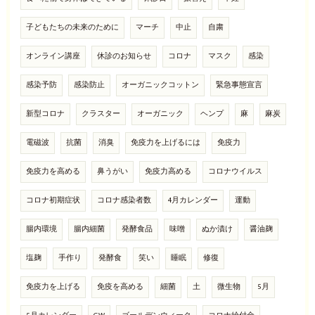
子どもたちの未来のために
マーチ
中止
自粛
オンライン講座
休診のお知らせ
コロナ
マスク
感染
感染予防
感染防止
オーガニックコットン
緊急事態宣言
新型コロナ
クラスター
オーガニック
ヘンプ
麻
麻炭
電磁波
抗菌
消臭
免疫力を上げるには
免疫力
免疫力を高める
鼻うがい
免疫力高める
コロナウイルス
コロナ初期症状
コロナ感染者数
4月カレンダー
運動
腸内環境
腸内細菌
発酵食品
味噌
ぬか漬け
醤油麹
塩麹
手作り
発酵食
笑い
睡眠
修復
免疫力を上げる
免疫を高める
細菌
土
微生物
5月