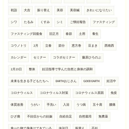
初詣
大吉
振り替え
美容
美容鍼
きれいになりたい
シワ
たるみ
くすみ
シミ
ご懐妊報告
ファスティング
ファスティング回復食
旧正月
春節
土用
養生
コウノトリ
2月
立春
節分
恵方巻
豆まき
西南西
カレンダー
セミナー
コラボセミナー
藤原ひろのぶ
2月23日
整体
妊活指導で学んだ自然と身体の調和
未来を生きる子どもたちへ
EARTHおじさん
GOOD EARTH
妊活中
コロナウィルス
コロナウィルス対策
コロナウィルス原因
免疫
体質改善
うがい
手洗い
入浴
うつ病
五十肩
腰痛
ひざ痛
不妊症からの妊娠
自給自足
自然栽培
無農薬
食べた物で身体はできている
休診日
振替え
不妊