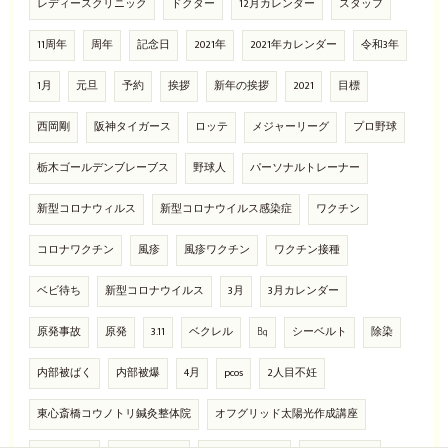
レディースクリニック
ドクター
12月カレンダー
スタッフ
11周年
周年
記念日
2021年
2021年カレンダー
令和3年
1月
元旦
予約
挨拶
新年の挨拶
2021
目標
西岡剛
阪神タイガース
ロッテ
メジャーリーグ
プロ野球
栃木ゴールデンブレーブス
野球人
パーソナルトレーナー
新型コロナウィルス
新型コロナウイルス感染症
ワクチン
コロナワクチン
風疹
風疹ワクチン
ワクチン接種
ベビ待ち
新型コロナウイルス
3月
3月カレンダー
原発事故
原発
3.11
ベクレル
㏃
シーベルト
除染
内部被ばく
内部被爆
4月
pcos
2人目不妊
東心斎橋コウノトリ鍼灸整体院
オフグリッド太陽光作成講座