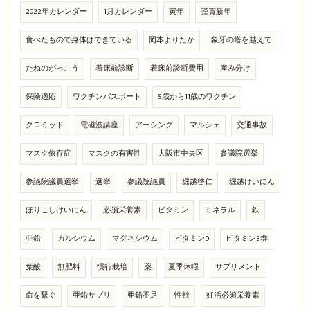
2022年カレンダー
1月カレンダー
寅年
謹賀新年
食べたもので身体はできている
岡本よりたか
象牙の塔を越えて
たねのがっこう
着床前診断
着床前診断費用
産み分け
保険適応
ワクチンパスポート
5歳から11歳のワクチン
クロミッド
電磁波講座
アーシング
マルシェ
交通事故
マスク依存症
マスクの有害性
大阪市中央区
参議院選挙
参議院議員選挙
選挙
参議院議員
堀越啓仁
堀越けいにん
ほりこしけいにん
必須栄養素
ビタミン
ミネラル
鉄
亜鉛
カルシウム
マグネシウム
ビタミンD
ビタミンB群
葉酸
無肥料
慣行栽培
薬
夏季休暇
サプリメント
命を繋ぐ
亜鉛サプリ
亜鉛不足
性欲
妊活必須栄養素