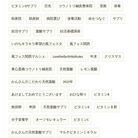
ビタミンDサプリ
日光
コウノトリ鍼灸整体院
里親
保養
助産院
助産師
病院選び
保養活動
命をつなぐ
サプリ
妊活サプリ
葉酸サプリ
妊活基礎講座
いのちキラキラ希望の風フェスタ
風フェス関西
風フェス関西マルシェ
LovetheEarthNoNukes
年末
クリスマス
東心斎橋コウノトリ鍼灸院
天然葉酸
レモン葉酸
かんさんのこだわり天然葉酸
2023年
あけましておめでとうございます
おひな祭り
ビタミンB
無排卵
奇跡
天然葉酸サプリ
ビタミンE
ビタミンＢ群
分子栄養学
オーソモレキュラー
ビタミンC
かんさんの天然葉酸サプリ
マルチビタミンミネラル