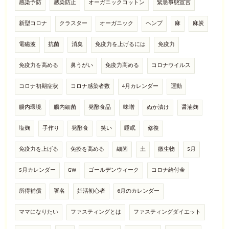
感染予防
感染防止
オーガニックコットン
緊急事態宣言
新型コロナ
クラスター
オーガニック
ヘンプ
麻
麻炭
電磁波
抗菌
消臭
免疫力を上げるには
免疫力
免疫力を高める
鼻うがい
免疫力高める
コロナウイルス
コロナ初期症状
コロナ感染者数
4月カレンダー
運動
腸内環境
腸内細菌
発酵食品
味噌
ぬか漬け
醤油麹
塩麹
手作り
発酵食
笑い
睡眠
修復
免疫力を上げる
免疫を高める
細菌
土
微生物
5月
5月カレンダー
GW
ゴールデンウィーク
コロナ給付金
所得補償
署名
妊活初心者
6月のカレンダー
ママになりたい
ファスティングとは
ファスティングダイエット