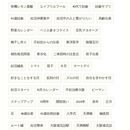
有機レモン葉酸
エイプリルフール
40代で妊娠
妊娠サプリ
45歳妊娠
妊活仲募集中
妊活中の人と繋がりたい
高齢出産
野菜カレンダー
ベジ人参タコライス
豆乳マヨネーズ
梅干し作り
不妊症からの出産
東洋医学
陰陽五行
相性相克関係
寒冷化
ご来院時の注意点
双子出産
妊活鍼灸
トマト
双子
８月
チートデイ
好きなことをする日
反則の日
ズルの日
自分を甘やかす日
妊活スタート
10月カレンダー
不妊治療大阪
ピーマン
ステップアップ
14周年
開院祝い
2024年
辰年
正月
豆
46歳出産
45歳自然妊娠
入学式
天満橋
鍼灸院
ルート鍼
妊活整体
大阪城北詰駅
天満橋駅
大阪城北詰