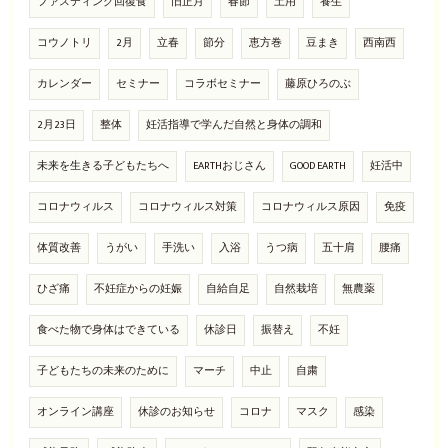
ファスティング回復食
旧正月
春節
土用
養生
コウノトリ
2月
立春
節分
恵方巻
豆まき
西南西
カレンダー
セミナー
コラボセミナー
藤原ひろのぶ
2月23日
整体
妊活指導で学んだ自然と身体の調和
未来を生きる子どもたちへ
EARTHおじさん
GOOD EARTH
妊活中
コロナウィルス
コロナウィルス対策
コロナウィルス原因
免疫
体質改善
うがい
手洗い
入浴
うつ病
五十肩
腰痛
ひざ痛
不妊症からの妊娠
自給自足
自然栽培
無農薬
食べた物で身体はできている
休診日
振替え
不妊
子どもたちの未来のために
マーチ
中止
自粛
オンライン講座
休診のお知らせ
コロナ
マスク
感染