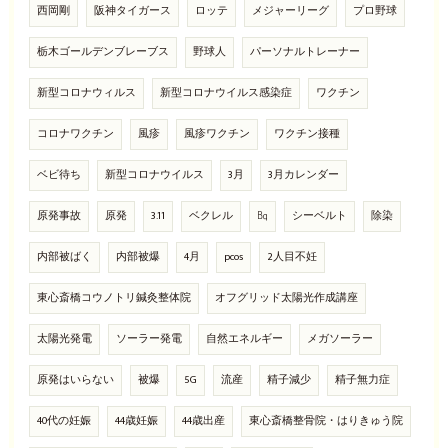
西岡剛
阪神タイガース
ロッテ
メジャーリーグ
プロ野球
栃木ゴールデンブレーブス
野球人
パーソナルトレーナー
新型コロナウィルス
新型コロナウイルス感染症
ワクチン
コロナワクチン
風疹
風疹ワクチン
ワクチン接種
ベビ待ち
新型コロナウイルス
3月
3月カレンダー
原発事故
原発
3.11
ベクレル
㏃
シーベルト
除染
内部被ばく
内部被爆
4月
pcos
2人目不妊
東心斎橋コウノトリ鍼灸整体院
オフグリッド太陽光作成講座
太陽光発電
ソーラー発電
自然エネルギー
メガソーラー
原発はいらない
被爆
5G
流産
精子減少
精子無力症
40代の妊娠
44歳妊娠
44歳出産
東心斎橋整骨院・はりきゅう院