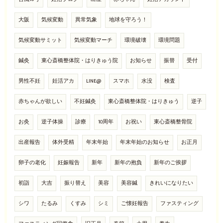
大阪
気候変動
異常気象
地球を守ろう！
気候変動サミット
気候変動マーチ
環境破壊
環境問題
鍼灸
東心斎橋整体院・はりきゅう院
お知らせ
振替
受付
男性不妊
妊活アカ
LINE@
スマホ
水没
検査
赤ちゃんが欲しい
不妊鍼灸
東心斎橋整体院・はりきゅう
逆子
お灸
逆子体操
診療
10周年
お祝い
東心斎橋整骨院
出産報告
体外受精
年末年始
年末年始のお知らせ
お正月
卵子の老化
妊娠報告
新年
新年の抱負
新年のご挨拶
初詣
大吉
振り替え
美容
美容鍼
きれいになりたい
シワ
たるみ
くすみ
シミ
ご懐妊報告
ファスティング