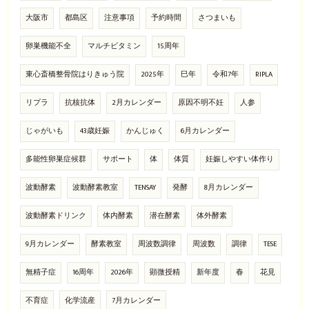
大阪市
都島区
注意事項
予約時間
さつまいも
卵巣機能不全
マルチビタミン
15周年
東心斎橋整骨院はりきゅう院
2025年
巳年
令和7年
RIPLA
リプラ
抗核抗体
2月カレンダー
原因不明不妊
人参
じゃがいも
43歳妊娠
かんじゅく
6月カレンダー
多能性卵巣症候群
サポート
体
体質
妊娠しやすい体作り
波動酵素
波動酵素教室
TENSAY
発酵
8月カレンダー
波動酵素ドリンク
体内酵素
潜在酵素
体外酵素
9月カレンダー
酵素教室
周波数調律
周波数
調律
TESE
無精子症
16周年
2026年
顕微授精
新年度
春
花見
不育症
化学流産
7月カレンダー