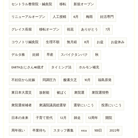
セントラル整骨院・鍼灸院
移転
新規オープン
リニューアルオープン
人工授精
6月
梅雨
妊活専門
グレイス長堀
移転オープン
祝花
ありがとう
7月
コウノトリ鍼灸院
生理不順
無月経
8月
お盆
お盆休み
デルタ株
妊婦
早産
スパイクタンパク
秋
EARTHおじさん46億才
タイミング法
ホルモン補充
不妊症から妊娠
同調圧力
酸素欠乏
10月
福島原発
東日本大震災
放射能
被ばく
衆院選
衆院選情勢
衆院選候補者
衆議院議員総選挙
選挙にいこう
投票にいこう
日本の未来
子育て世代
12月
師走
12周年
開院
周年祝い
卒業待ち
スタッフ募集
nicu
100日
2022年