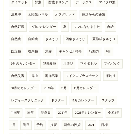
ダイエット
酵素
酵素ドリンク
デトックス
マイクロ波
流産率
太陽光パネル
オフグリッド
妊活からの妊娠
自然妊娠
7月のカレンダー
夏
ママになりました
自給
自然農
自給農
きゅうり
四葉きゅうり
夏節成きゅうり
固定種
在来種
満席
キャンセル待ち
行動力
9月
9月のカレンダー
卵巣嚢腫
川遊び
マイボトル
マイバック
自然災害
昆虫
海洋汚染
マイクロプラスチック
海釣り
10月のカレンダー
2020年
11月
11月カレンダー
レディースクリニック
ドクター
12月カレンダー
スタッフ
11周年
周年
記念日
2021年
2021年カレンダー
令和3年
1月
元旦
予約
挨拶
新年の挨拶
2021
目標