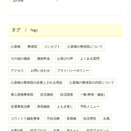
2013年
タグ
Tags
心斎橋
整体院
コンセプト
心斎橋の整体院について
その他の施術
施術料金
お喜びの声
よくある質問
アクセス
お問い合わせ
プライバシーポリシー
心斎橋の整体院の必要とされる理由
心斎橋の整体院の内容について
東心斎橋整体院
妊活施術
妊活講座
一般(整体・鍼灸)
交通事故治療
美容鍼灸
よもぎ蒸し
予防メニュー
コウノトリ鍼灸整体
不妊治療
長堀橋
妊活男性
台風
台風10号
妊活ブログ
出産
赤ちゃん
妊活アカウント