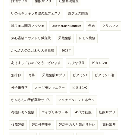
妊活サプリ
葉酸サプリ
妊活基礎講座
いのちキラキラ希望の風フェスタ
風フェス関西
風フェス関西マルシェ
LovetheEarthNoNukes
年末
クリスマス
東心斎橋コウノトリ鍼灸院
天然葉酸
レモン葉酸
かんさんのこだわり天然葉酸
2023年
あけましておめでとうございます
おひな祭り
ビタミンB
無排卵
奇跡
天然葉酸サプリ
ビタミンE
ビタミンＢ群
分子栄養学
オーソモレキュラー
ビタミンC
かんさんの天然葉酸サプリ
マルチビタミンミネラル
有機レモン葉酸
エイプリルフール
40代で妊娠
妊娠サプリ
45歳妊娠
妊活仲募集中
妊活中の人と繋がりたい
高齢出産