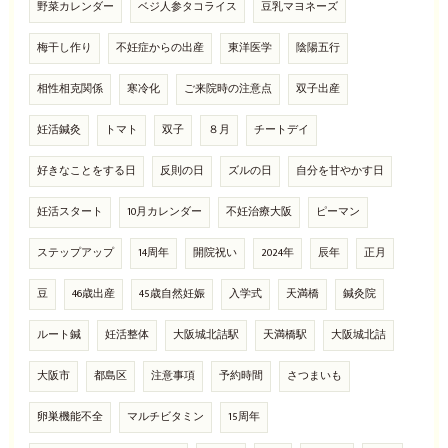
野菜カレンダー
ベジ人参タコライス
豆乳マヨネーズ
梅干し作り
不妊症からの出産
東洋医学
陰陽五行
相性相克関係
寒冷化
ご来院時の注意点
双子出産
妊活鍼灸
トマト
双子
８月
チートデイ
好きなことをする日
反則の日
ズルの日
自分を甘やかす日
妊活スタート
10月カレンダー
不妊治療大阪
ピーマン
ステップアップ
14周年
開院祝い
2024年
辰年
正月
豆
46歳出産
45歳自然妊娠
入学式
天満橋
鍼灸院
ルート鍼
妊活整体
大阪城北詰駅
天満橋駅
大阪城北詰
大阪市
都島区
注意事項
予約時間
さつまいも
卵巣機能不全
マルチビタミン
15周年