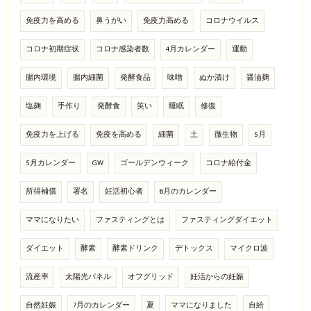
免疫力を高める
鼻うがい
免疫力高める
コロナウイルス
コロナ初期症状
コロナ感染者数
4月カレンダー
運動
腸内環境
腸内細菌
発酵食品
味噌
ぬか漬け
醤油麹
塩麹
手作り
発酵食
笑い
睡眠
修復
免疫力を上げる
免疫を高める
細菌
土
微生物
5月
5月カレンダー
GW
ゴールデンウィーク
コロナ給付金
所得補償
署名
妊活初心者
6月のカレンダー
ママになりたい
ファスティングとは
ファスティングダイエット
ダイエット
酵素
酵素ドリンク
デトックス
マイクロ波
流産率
太陽光パネル
オフグリッド
妊活からの妊娠
自然妊娠
7月のカレンダー
夏
ママになりました
自給