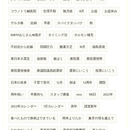
コウノトリ鍼灸院
生理不順
無月経
8月
お盆
お盆休み
デルタ株
妊婦
早産
スパイクタンパク
秋
EARTHおじさん46億才
タイミング法
ホルモン補充
不妊症から妊娠
同調圧力
酸素欠乏
10月
福島原発
東日本大震災
放射能
被ばく
衆院選
衆院選情勢
衆院選候補者
衆議院議員総選挙
選挙にいこう
投票にいこう
日本の未来
子育て世代
12月
師走
12周年
開院
周年祝い
卒業待ち
スタッフ募集
nicu
100日
2022年
2022年カレンダー
1月カレンダー
寅年
謹賀新年
食べたもので身体はできている
岡本よりたか
象牙の塔を越えて