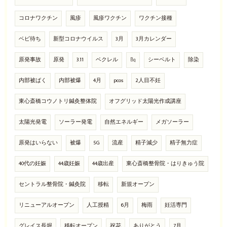
コロナワクチン
風疹
風疹ワクチン
ワクチン接種
ベビ待ち
新型コロナウイルス
3月
3月カレンダー
原発事故
原発
3.11
ベクレル
㏃
シーベルト
除染
内部被ばく
内部被爆
4月
pcos
2人目不妊
東心斎橋コウノトリ鍼灸整体院
オフグリッド太陽光作成講座
太陽光発電
ソーラー発電
自然エネルギー
メガソーラー
原発はいらない
被爆
5G
流産
精子減少
精子無力症
40代の妊娠
44歳妊娠
44歳出産
東心斎橋整骨院・はりきゅう院
セントラル整骨院・鍼灸院
移転
新規オープン
リニューアルオープン
人工授精
6月
梅雨
妊活専門
グレイス長堀
移転オープン
祝花
ありがとう
7月