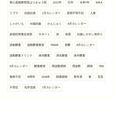
東心斎橋整骨院はりきゅう院
2025年
巳年
令和7年
RIPLA
リプラ
抗核抗体
2月カレンダー
原因不明不妊
人参
じゃがいも
43歳妊娠
かんじゅく
6月カレンダー
多能性卵巣症候群
サポート
体
体質
妊娠しやすい体作り
波動酵素
波動酵素教室
TENSAY
発酵
8月カレンダー
波動酵素ドリンク
体内酵素
潜在酵素
体外酵素
9月カレンダー
酵素教室
周波数調律
周波数
調律
TESE
無精子症
16周年
2026年
顕微授精
新年度
春
花見
不育症
化学流産
7月カレンダー