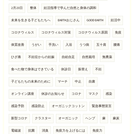
2月23日
整体
妊活指導で学んだ自然と身体の調和
未来を生きる子どもたちへ
EARTHおじさん
GOOD EARTH
妊活中
コロナウィルス
コロナウィルス対策
コロナウィルス原因
免疫
体質改善
うがい
手洗い
入浴
うつ病
五十肩
腰痛
ひざ痛
不妊症からの妊娠
自給自足
自然栽培
無農薬
食べた物で身体はできている
休診日
振替え
不妊
子どもたちの未来のために
マーチ
中止
自粛
オンライン講座
休診のお知らせ
コロナ
マスク
感染
感染予防
感染防止
オーガニックコットン
緊急事態宣言
新型コロナ
クラスター
オーガニック
ヘンプ
麻
麻炭
電磁波
抗菌
消臭
免疫力を上げるには
免疫力