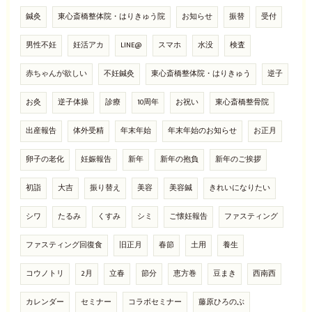
鍼灸
東心斎橋整体院・はりきゅう院
お知らせ
振替
受付
男性不妊
妊活アカ
LINE@
スマホ
水没
検査
赤ちゃんが欲しい
不妊鍼灸
東心斎橋整体院・はりきゅう
逆子
お灸
逆子体操
診療
10周年
お祝い
東心斎橋整骨院
出産報告
体外受精
年末年始
年末年始のお知らせ
お正月
卵子の老化
妊娠報告
新年
新年の抱負
新年のご挨拶
初詣
大吉
振り替え
美容
美容鍼
きれいになりたい
シワ
たるみ
くすみ
シミ
ご懐妊報告
ファスティング
ファスティング回復食
旧正月
春節
土用
養生
コウノトリ
2月
立春
節分
恵方巻
豆まき
西南西
カレンダー
セミナー
コラボセミナー
藤原ひろのぶ