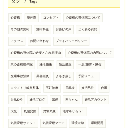
タグ
Tags
心斎橋
整体院
コンセプト
心斎橋の整体院について
その他の施術
施術料金
お喜びの声
よくある質問
アクセス
お問い合わせ
プライバシーポリシー
心斎橋の整体院の必要とされる理由
心斎橋の整体院の内容について
東心斎橋整体院
妊活施術
妊活講座
一般(整体・鍼灸)
交通事故治療
美容鍼灸
よもぎ蒸し
予防メニュー
コウノトリ鍼灸整体
不妊治療
長堀橋
妊活男性
台風
台風10号
妊活ブログ
出産
赤ちゃん
妊活アカウント
大阪
気候変動
異常気象
地球を守ろう！
気候変動サミット
気候変動マーチ
環境破壊
環境問題