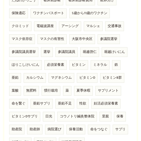
たねのがっこう
着床前診断
着床前診断費用
産み分け
保険適応
ワクチンパスポート
5歳から11歳のワクチン
クロミッド
電磁波講座
アーシング
マルシェ
交通事故
マスク依存症
マスクの有害性
大阪市中央区
参議院選挙
参議院議員選挙
選挙
参議院議員
堀越啓仁
堀越けいにん
ほりこしけいにん
必須栄養素
ビタミン
ミネラル
鉄
亜鉛
カルシウム
マグネシウム
ビタミンD
ビタミンB群
葉酸
無肥料
慣行栽培
薬
夏季休暇
サプリメント
命を繋ぐ
亜鉛サプリ
亜鉛不足
性欲
妊活必須栄養素
ビタミンDサプリ
日光
コウノトリ鍼灸整体院
里親
保養
助産院
助産師
病院選び
保養活動
命をつなぐ
サプリ