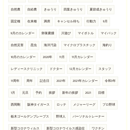
自然農
自給農
きゅうり
四葉きゅうり
夏節成きゅうり
固定種
在来種
満席
キャンセル待ち
行動力
9月
9月のカレンダー
卵巣嚢腫
川遊び
マイボトル
マイバック
自然災害
昆虫
海洋汚染
マイクロプラスチック
海釣り
10月のカレンダー
2020年
11月
11月カレンダー
レディースクリニック
ドクター
12月カレンダー
スタッフ
11周年
周年
記念日
2021年
2021年カレンダー
令和3年
1月
元旦
予約
挨拶
新年の挨拶
2021
目標
西岡剛
阪神タイガース
ロッテ
メジャーリーグ
プロ野球
栃木ゴールデンブレーブス
野球人
パーソナルトレーナー
新型コロナウィルス
新型コロナウイルス感染症
ワクチン