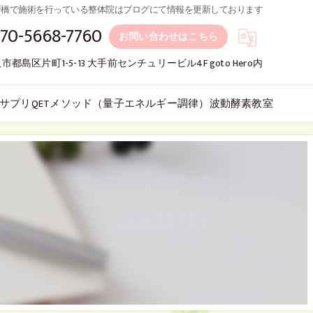
橋,心斎橋で施術を行っている整体院はブログにて情報を更新しております
70-5668-7760
お問い合わせはこちら
市都島区片町1-5-13 大手前センチュリービル4F goto Hero内
サプリ
QETメソッド（量子エネルギー調律）
波動酵素教室