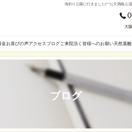
海釣り公園に行きました(^^) | 天満
0
大阪
料金
お喜びの声
アクセス
ブログ
ご来院頂く皆様へのお願い
天然葉酸
ブログ