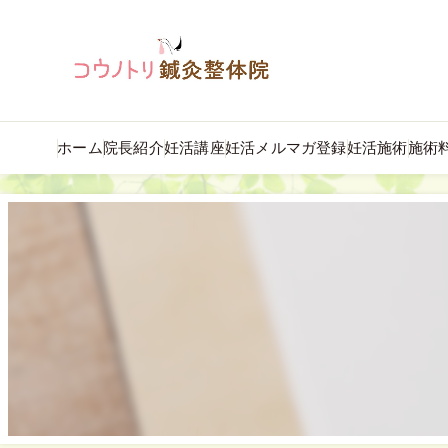
ホーム
院長紹介
妊活講座
妊活メルマガ登録
妊活施術
施術