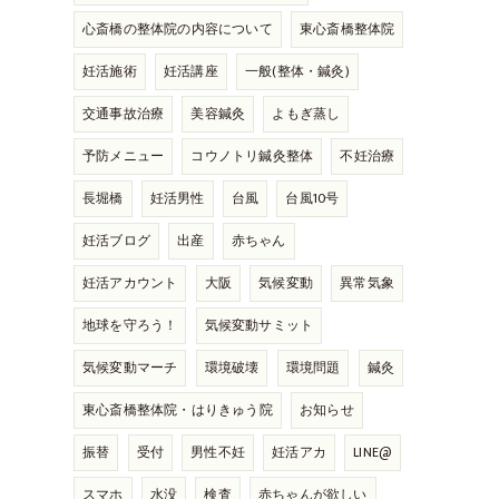
心斎橋の整体院の内容について
東心斎橋整体院
妊活施術
妊活講座
一般(整体・鍼灸)
交通事故治療
美容鍼灸
よもぎ蒸し
予防メニュー
コウノトリ鍼灸整体
不妊治療
長堀橋
妊活男性
台風
台風10号
妊活ブログ
出産
赤ちゃん
妊活アカウント
大阪
気候変動
異常気象
地球を守ろう！
気候変動サミット
気候変動マーチ
環境破壊
環境問題
鍼灸
東心斎橋整体院・はりきゅう院
お知らせ
振替
受付
男性不妊
妊活アカ
LINE@
スマホ
水没
検査
赤ちゃんが欲しい