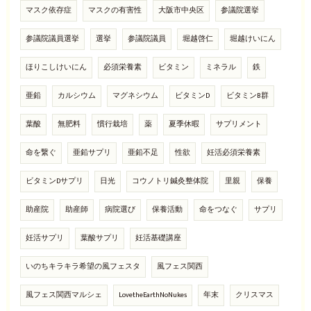
マスク依存症
マスクの有害性
大阪市中央区
参議院選挙
参議院議員選挙
選挙
参議院議員
堀越啓仁
堀越けいにん
ほりこしけいにん
必須栄養素
ビタミン
ミネラル
鉄
亜鉛
カルシウム
マグネシウム
ビタミンD
ビタミンB群
葉酸
無肥料
慣行栽培
薬
夏季休暇
サプリメント
命を繋ぐ
亜鉛サプリ
亜鉛不足
性欲
妊活必須栄養素
ビタミンDサプリ
日光
コウノトリ鍼灸整体院
里親
保養
助産院
助産師
病院選び
保養活動
命をつなぐ
サプリ
妊活サプリ
葉酸サプリ
妊活基礎講座
いのちキラキラ希望の風フェスタ
風フェス関西
風フェス関西マルシェ
LovetheEarthNoNukes
年末
クリスマス