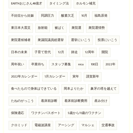
EARTHおじさん46億才
タイミング法
ホルモン補充
不妊症から妊娠
同調圧力
酸素欠乏
10月
福島原発
東日本大震災
放射能
被ばく
衆院選
衆院選情勢
衆院選候補者
衆議院議員総選挙
選挙にいこう
投票にいこう
日本の未来
子育て世代
12月
師走
12周年
開院
周年祝い
卒業待ち
スタッフ募集
nicu
100日
2022年
2022年カレンダー
1月カレンダー
寅年
謹賀新年
食べたもので身体はできている
岡本よりたか
象牙の塔を越えて
たねのがっこう
着床前診断
着床前診断費用
産み分け
保険適応
ワクチンパスポート
5歳から11歳のワクチン
クロミッド
電磁波講座
アーシング
マルシェ
交通事故