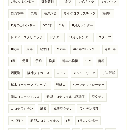
9月のカレンダー
卵巣嚢腫
川遊び
マイボトル
マイバック
自然災害
昆虫
海洋汚染
マイクロプラスチック
海釣り
10月のカレンダー
2020年
11月
11月カレンダー
レディースクリニック
ドクター
12月カレンダー
スタッフ
11周年
周年
記念日
2021年
2021年カレンダー
令和3年
1月
元旦
予約
挨拶
新年の挨拶
2021
目標
西岡剛
阪神タイガース
ロッテ
メジャーリーグ
プロ野球
栃木ゴールデンブレーブス
野球人
パーソナルトレーナー
新型コロナウィルス
新型コロナウイルス感染症
ワクチン
コロナワクチン
風疹
風疹ワクチン
ワクチン接種
ベビ待ち
新型コロナウイルス
3月
3月カレンダー