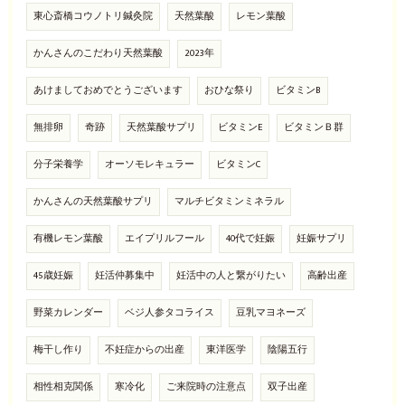
東心斎橋コウノトリ鍼灸院
天然葉酸
レモン葉酸
かんさんのこだわり天然葉酸
2023年
あけましておめでとうございます
おひな祭り
ビタミンB
無排卵
奇跡
天然葉酸サプリ
ビタミンE
ビタミンＢ群
分子栄養学
オーソモレキュラー
ビタミンC
かんさんの天然葉酸サプリ
マルチビタミンミネラル
有機レモン葉酸
エイプリルフール
40代で妊娠
妊娠サプリ
45歳妊娠
妊活仲募集中
妊活中の人と繋がりたい
高齢出産
野菜カレンダー
ベジ人参タコライス
豆乳マヨネーズ
梅干し作り
不妊症からの出産
東洋医学
陰陽五行
相性相克関係
寒冷化
ご来院時の注意点
双子出産