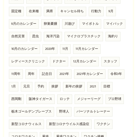
固定種
在来種
満席
キャンセル待ち
行動力
9月
9月のカレンダー
卵巣嚢腫
川遊び
マイボトル
マイバック
自然災害
昆虫
海洋汚染
マイクロプラスチック
海釣り
10月のカレンダー
2020年
11月
11月カレンダー
レディースクリニック
ドクター
12月カレンダー
スタッフ
11周年
周年
記念日
2021年
2021年カレンダー
令和3年
1月
元旦
予約
挨拶
新年の挨拶
2021
目標
西岡剛
阪神タイガース
ロッテ
メジャーリーグ
プロ野球
栃木ゴールデンブレーブス
野球人
パーソナルトレーナー
新型コロナウィルス
新型コロナウイルス感染症
ワクチン
コロナワクチン
風疹
風疹ワクチン
ワクチン接種