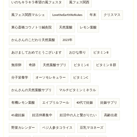
いのちキラキラ希望の風フェスタ
風フェス関西
風フェス関西マルシェ
LovetheEarthNoNukes
年末
クリスマス
東心斎橋コウノトリ鍼灸院
天然葉酸
レモン葉酸
かんさんのこだわり天然葉酸
2023年
あけましておめでとうございます
おひな祭り
ビタミンB
無排卵
奇跡
天然葉酸サプリ
ビタミンE
ビタミンＢ群
分子栄養学
オーソモレキュラー
ビタミンC
かんさんの天然葉酸サプリ
マルチビタミンミネラル
有機レモン葉酸
エイプリルフール
40代で妊娠
妊娠サプリ
45歳妊娠
妊活仲募集中
妊活中の人と繋がりたい
高齢出産
野菜カレンダー
ベジ人参タコライス
豆乳マヨネーズ