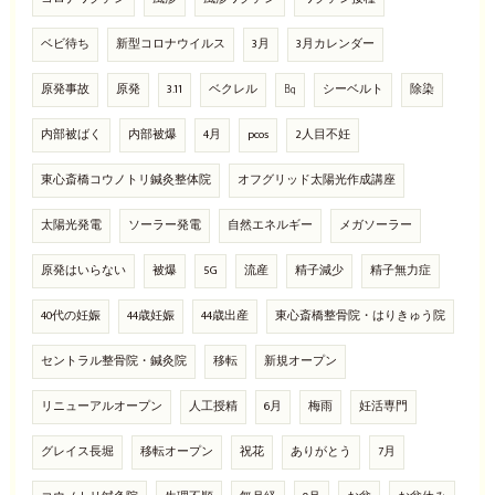
ベビ待ち
新型コロナウイルス
3月
3月カレンダー
原発事故
原発
3.11
ベクレル
㏃
シーベルト
除染
内部被ばく
内部被爆
4月
pcos
2人目不妊
東心斎橋コウノトリ鍼灸整体院
オフグリッド太陽光作成講座
太陽光発電
ソーラー発電
自然エネルギー
メガソーラー
原発はいらない
被爆
5G
流産
精子減少
精子無力症
40代の妊娠
44歳妊娠
44歳出産
東心斎橋整骨院・はりきゅう院
セントラル整骨院・鍼灸院
移転
新規オープン
リニューアルオープン
人工授精
6月
梅雨
妊活専門
グレイス長堀
移転オープン
祝花
ありがとう
7月