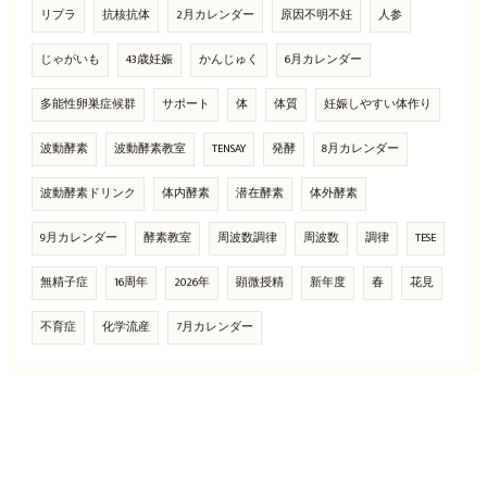
リプラ
抗核抗体
2月カレンダー
原因不明不妊
人参
じゃがいも
43歳妊娠
かんじゅく
6月カレンダー
多能性卵巣症候群
サポート
体
体質
妊娠しやすい体作り
波動酵素
波動酵素教室
TENSAY
発酵
8月カレンダー
波動酵素ドリンク
体内酵素
潜在酵素
体外酵素
9月カレンダー
酵素教室
周波数調律
周波数
調律
TESE
無精子症
16周年
2026年
顕微授精
新年度
春
花見
不育症
化学流産
7月カレンダー