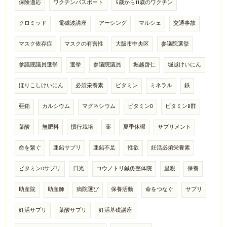
保険適応
ワクチンパスポート
5歳から11歳のワクチン
クロミッド
電磁波講座
アーシング
マルシェ
交通事故
マスク依存症
マスクの有害性
大阪市中央区
参議院選挙
参議院議員選挙
選挙
参議院議員
堀越啓仁
堀越けいにん
ほりこしけいにん
必須栄養素
ビタミン
ミネラル
鉄
亜鉛
カルシウム
マグネシウム
ビタミンD
ビタミンB群
葉酸
無肥料
慣行栽培
薬
夏季休暇
サプリメント
命を繋ぐ
亜鉛サプリ
亜鉛不足
性欲
妊活必須栄養素
ビタミンDサプリ
日光
コウノトリ鍼灸整体院
里親
保養
助産院
助産師
病院選び
保養活動
命をつなぐ
サプリ
妊活サプリ
葉酸サプリ
妊活基礎講座