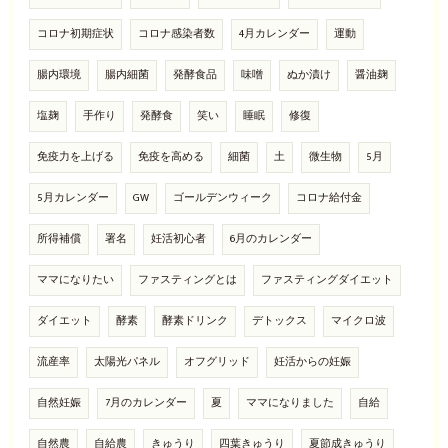
コロナ初期症状
コロナ感染者数
4月カレンダー
運動
腸内環境
腸内細菌
発酵食品
味噌
ぬか漬け
醤油麹
塩麹
手作り
発酵食
笑い
睡眠
修復
免疫力を上げる
免疫を高める
細菌
土
微生物
5月
5月カレンダー
GW
ゴールデンウィーク
コロナ給付金
所得補償
署名
妊活初心者
6月のカレンダー
ママになりたい
ファスティングとは
ファスティングダイエット
ダイエット
酵素
酵素ドリンク
デトックス
マイクロ波
流産率
太陽光パネル
オフグリッド
妊活からの妊娠
自然妊娠
7月のカレンダー
夏
ママになりました
自給
自然農
自給農
きゅうり
四葉きゅうり
夏節成きゅうり