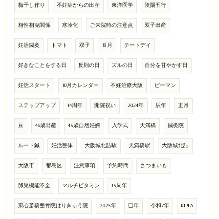
梅干し作り
不妊症からの出産
東洋医学
陰陽五行
相性相克関係
寒冷化
ご来院時の注意点
双子出産
妊活鍼灸
トマト
双子
８月
チートデイ
好きなことをする日
反則の日
ズルの日
自分を甘やかす日
妊活スタート
10月カレンダー
不妊治療大阪
ピーマン
ステップアップ
14周年
開院祝い
2024年
辰年
正月
豆
46歳出産
45歳自然妊娠
入学式
天満橋
鍼灸院
ルート鍼
妊活整体
大阪城北詰駅
天満橋駅
大阪城北詰
大阪市
都島区
注意事項
予約時間
さつまいも
卵巣機能不全
マルチビタミン
15周年
東心斎橋整骨院はりきゅう院
2025年
巳年
令和7年
RIPLA