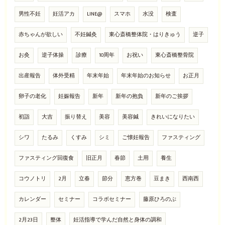
男性不妊
妊活アカ
LINE@
スマホ
水没
検査
赤ちゃんが欲しい
不妊鍼灸
東心斎橋整体院・はりきゅう
逆子
お灸
逆子体操
診療
10周年
お祝い
東心斎橋整骨院
出産報告
体外受精
年末年始
年末年始のお知らせ
お正月
卵子の老化
妊娠報告
新年
新年の抱負
新年のご挨拶
初詣
大吉
振り替え
美容
美容鍼
きれいになりたい
シワ
たるみ
くすみ
シミ
ご懐妊報告
ファスティング
ファスティング回復食
旧正月
春節
土用
養生
コウノトリ
2月
立春
節分
恵方巻
豆まき
西南西
カレンダー
セミナー
コラボセミナー
藤原ひろのぶ
2月23日
整体
妊活指導で学んだ自然と身体の調和