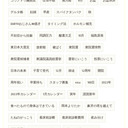
コウノトリ鍼灸院
生理不順
無月経
8月
お盆
お盆休み
デルタ株
妊婦
早産
スパイクタンパク
秋
EARTHおじさん46億才
タイミング法
ホルモン補充
不妊症から妊娠
同調圧力
酸素欠乏
10月
福島原発
東日本大震災
放射能
被ばく
衆院選
衆院選情勢
衆院選候補者
衆議院議員総選挙
選挙にいこう
投票にいこう
日本の未来
子育て世代
12月
師走
12周年
開院
周年祝い
卒業待ち
スタッフ募集
nicu
100日
2022年
2022年カレンダー
1月カレンダー
寅年
謹賀新年
食べたもので身体はできている
岡本よりたか
象牙の塔を越えて
たねのがっこう
着床前診断
着床前診断費用
産み分け