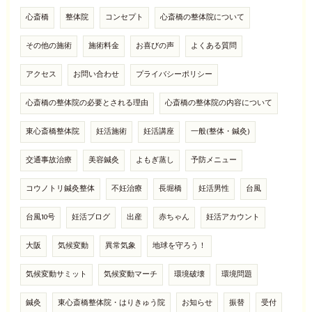
心斎橋
整体院
コンセプト
心斎橋の整体院について
その他の施術
施術料金
お喜びの声
よくある質問
アクセス
お問い合わせ
プライバシーポリシー
心斎橋の整体院の必要とされる理由
心斎橋の整体院の内容について
東心斎橋整体院
妊活施術
妊活講座
一般(整体・鍼灸)
交通事故治療
美容鍼灸
よもぎ蒸し
予防メニュー
コウノトリ鍼灸整体
不妊治療
長堀橋
妊活男性
台風
台風10号
妊活ブログ
出産
赤ちゃん
妊活アカウント
大阪
気候変動
異常気象
地球を守ろう！
気候変動サミット
気候変動マーチ
環境破壊
環境問題
鍼灸
東心斎橋整体院・はりきゅう院
お知らせ
振替
受付