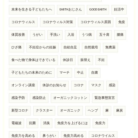
未来を生きる子どもたちへ
EARTHおじさん
GOOD EARTH
妊活中
コロナウィルス
コロナウィルス対策
コロナウィルス原因
免疫
体質改善
うがい
手洗い
入浴
うつ病
五十肩
腰痛
ひざ痛
不妊症からの妊娠
自給自足
自然栽培
無農薬
食べた物で身体はできている
休診日
振替え
不妊
子どもたちの未来のために
マーチ
中止
自粛
オンライン講座
休診のお知らせ
コロナ
マスク
感染
感染予防
感染防止
オーガニックコットン
緊急事態宣言
新型コロナ
クラスター
オーガニック
ヘンプ
麻
麻炭
電磁波
抗菌
消臭
免疫力を上げるには
免疫力
免疫力を高める
鼻うがい
免疫力高める
コロナウイルス