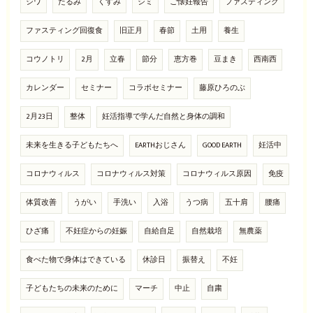
シワ
たるみ
くすみ
シミ
ご懐妊報告
ファスティング
ファスティング回復食
旧正月
春節
土用
養生
コウノトリ
2月
立春
節分
恵方巻
豆まき
西南西
カレンダー
セミナー
コラボセミナー
藤原ひろのぶ
2月23日
整体
妊活指導で学んだ自然と身体の調和
未来を生きる子どもたちへ
EARTHおじさん
GOOD EARTH
妊活中
コロナウィルス
コロナウィルス対策
コロナウィルス原因
免疫
体質改善
うがい
手洗い
入浴
うつ病
五十肩
腰痛
ひざ痛
不妊症からの妊娠
自給自足
自然栽培
無農薬
食べた物で身体はできている
休診日
振替え
不妊
子どもたちの未来のために
マーチ
中止
自粛