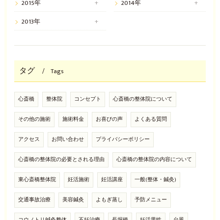
2015年
2014年
2013年
タグ
Tags
心斎橋
整体院
コンセプト
心斎橋の整体院について
その他の施術
施術料金
お喜びの声
よくある質問
アクセス
お問い合わせ
プライバシーポリシー
心斎橋の整体院の必要とされる理由
心斎橋の整体院の内容について
東心斎橋整体院
妊活施術
妊活講座
一般(整体・鍼灸)
交通事故治療
美容鍼灸
よもぎ蒸し
予防メニュー
コウノトリ鍼灸整体
不妊治療
長堀橋
妊活男性
台風