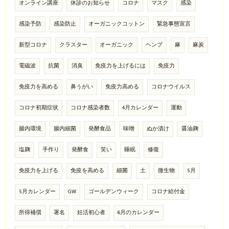
オンライン講座
休診のお知らせ
コロナ
マスク
感染
感染予防
感染防止
オーガニックコットン
緊急事態宣言
新型コロナ
クラスター
オーガニック
ヘンプ
麻
麻炭
電磁波
抗菌
消臭
免疫力を上げるには
免疫力
免疫力を高める
鼻うがい
免疫力高める
コロナウイルス
コロナ初期症状
コロナ感染者数
4月カレンダー
運動
腸内環境
腸内細菌
発酵食品
味噌
ぬか漬け
醤油麹
塩麹
手作り
発酵食
笑い
睡眠
修復
免疫力を上げる
免疫を高める
細菌
土
微生物
5月
5月カレンダー
GW
ゴールデンウィーク
コロナ給付金
所得補償
署名
妊活初心者
6月のカレンダー