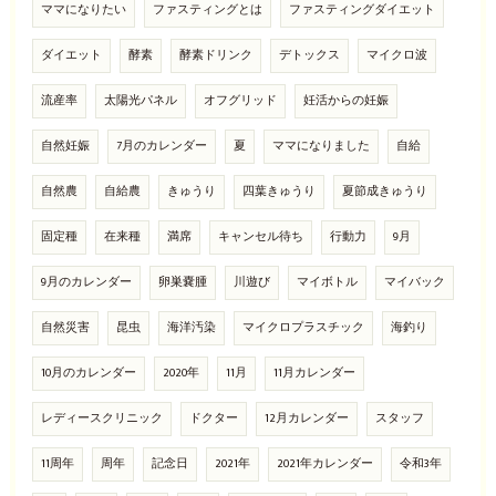
ママになりたい
ファスティングとは
ファスティングダイエット
ダイエット
酵素
酵素ドリンク
デトックス
マイクロ波
流産率
太陽光パネル
オフグリッド
妊活からの妊娠
自然妊娠
7月のカレンダー
夏
ママになりました
自給
自然農
自給農
きゅうり
四葉きゅうり
夏節成きゅうり
固定種
在来種
満席
キャンセル待ち
行動力
9月
9月のカレンダー
卵巣嚢腫
川遊び
マイボトル
マイバック
自然災害
昆虫
海洋汚染
マイクロプラスチック
海釣り
10月のカレンダー
2020年
11月
11月カレンダー
レディースクリニック
ドクター
12月カレンダー
スタッフ
11周年
周年
記念日
2021年
2021年カレンダー
令和3年