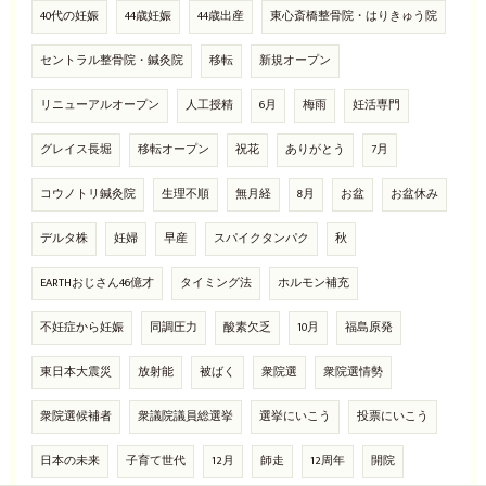
40代の妊娠
44歳妊娠
44歳出産
東心斎橋整骨院・はりきゅう院
セントラル整骨院・鍼灸院
移転
新規オープン
リニューアルオープン
人工授精
6月
梅雨
妊活専門
グレイス長堀
移転オープン
祝花
ありがとう
7月
コウノトリ鍼灸院
生理不順
無月経
8月
お盆
お盆休み
デルタ株
妊婦
早産
スパイクタンパク
秋
EARTHおじさん46億才
タイミング法
ホルモン補充
不妊症から妊娠
同調圧力
酸素欠乏
10月
福島原発
東日本大震災
放射能
被ばく
衆院選
衆院選情勢
衆院選候補者
衆議院議員総選挙
選挙にいこう
投票にいこう
日本の未来
子育て世代
12月
師走
12周年
開院