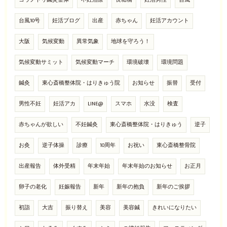
台風10号
妊活ブログ
出産
赤ちゃん
妊活アカウント
大阪
気候変動
異常気象
地球を守ろう！
気候変動サミット
気候変動マーチ
環境破壊
環境問題
鍼灸
東心斎橋整体院・はりきゅう院
お知らせ
振替
受付
男性不妊
妊活アカ
LINE@
スマホ
水没
検査
赤ちゃんが欲しい
不妊鍼灸
東心斎橋整体院・はりきゅう
逆子
お灸
逆子体操
診療
10周年
お祝い
東心斎橋整骨院
出産報告
体外受精
年末年始
年末年始のお知らせ
お正月
卵子の老化
妊娠報告
新年
新年の抱負
新年のご挨拶
初詣
大吉
振り替え
美容
美容鍼
きれいになりたい