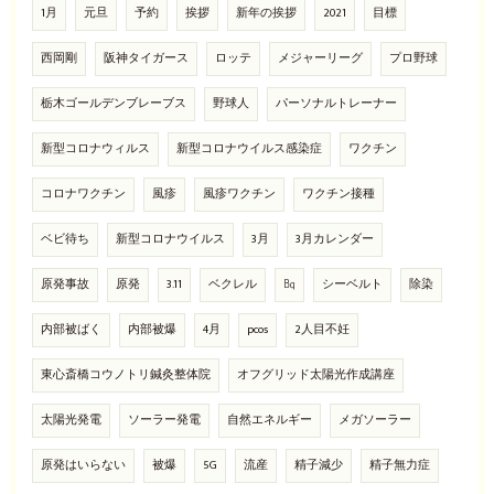
1月
元旦
予約
挨拶
新年の挨拶
2021
目標
西岡剛
阪神タイガース
ロッテ
メジャーリーグ
プロ野球
栃木ゴールデンブレーブス
野球人
パーソナルトレーナー
新型コロナウィルス
新型コロナウイルス感染症
ワクチン
コロナワクチン
風疹
風疹ワクチン
ワクチン接種
ベビ待ち
新型コロナウイルス
3月
3月カレンダー
原発事故
原発
3.11
ベクレル
㏃
シーベルト
除染
内部被ばく
内部被爆
4月
pcos
2人目不妊
東心斎橋コウノトリ鍼灸整体院
オフグリッド太陽光作成講座
太陽光発電
ソーラー発電
自然エネルギー
メガソーラー
原発はいらない
被爆
5G
流産
精子減少
精子無力症