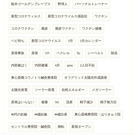
栃木ゴールデンブレーブス
野球人
パーソナルトレーナー
新型コロナウィルス
新型コロナウイルス感染症
ワクチン
コロナワクチン
風疹
風疹ワクチン
ワクチン接種
ベビ待ち
新型コロナウイルス
3月
3月カレンダー
原発事故
原発
3.11
ベクレル
㏃
シーベルト
除染
内部被ばく
内部被爆
4月
pcos
2人目不妊
東心斎橋コウノトリ鍼灸整体院
オフグリッド太陽光作成講座
太陽光発電
ソーラー発電
自然エネルギー
メガソーラー
原発はいらない
被爆
5G
流産
精子減少
精子無力症
40代の妊娠
44歳妊娠
44歳出産
東心斎橋整骨院・はりきゅう院
セントラル整骨院・鍼灸院
移転
新規オープン