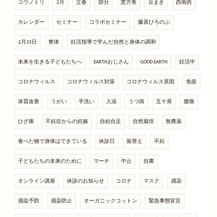
コウノトリ
2月
立春
節分
恵方巻
豆まき
西南西
カレンダー
セミナー
コラボセミナー
藤原ひろのぶ
2月23日
整体
妊活指導で学んだ自然と身体の調和
未来を生きる子どもたちへ
EARTHおじさん
GOOD EARTH
妊活中
コロナウィルス
コロナウィルス対策
コロナウィルス原因
免疫
体質改善
うがい
手洗い
入浴
うつ病
五十肩
腰痛
ひざ痛
不妊症からの妊娠
自給自足
自然栽培
無農薬
食べた物で身体はできている
休診日
振替え
不妊
子どもたちの未来のために
マーチ
中止
自粛
オンライン講座
休診のお知らせ
コロナ
マスク
感染
感染予防
感染防止
オーガニックコットン
緊急事態宣言