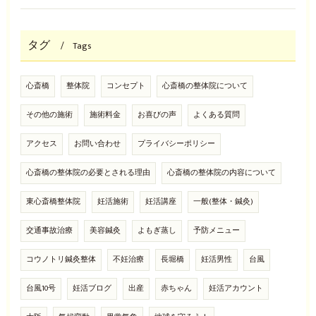
タグ
Tags
心斎橋
整体院
コンセプト
心斎橋の整体院について
その他の施術
施術料金
お喜びの声
よくある質問
アクセス
お問い合わせ
プライバシーポリシー
心斎橋の整体院の必要とされる理由
心斎橋の整体院の内容について
東心斎橋整体院
妊活施術
妊活講座
一般(整体・鍼灸)
交通事故治療
美容鍼灸
よもぎ蒸し
予防メニュー
コウノトリ鍼灸整体
不妊治療
長堀橋
妊活男性
台風
台風10号
妊活ブログ
出産
赤ちゃん
妊活アカウント