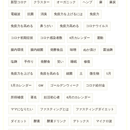
新型コロナ
クラスター
オーガニック
ヘンプ
麻
麻炭
電磁波
抗菌
消臭
免疫力を上げるには
免疫力
免疫力を高める
鼻うがい
免疫力高める
コロナウイルス
コロナ初期症状
コロナ感染者数
4月カレンダー
運動
腸内環境
腸内細菌
発酵食品
味噌
ぬか漬け
醤油麹
塩麹
手作り
発酵食
笑い
睡眠
修復
免疫力を上げる
免疫を高める
細菌
土
微生物
5月
5月カレンダー
GW
ゴールデンウィーク
コロナ給付金
所得補償
署名
妊活初心者
6月のカレンダー
ママになりたい
ファスティングとは
ファスティングダイエット
ダイエット
酵素
酵素ドリンク
デトックス
マイクロ波