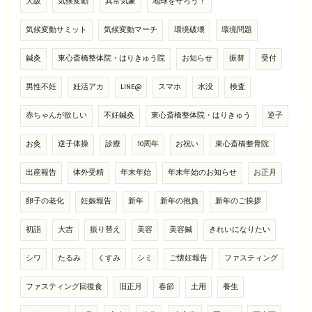
大阪
気候変動
異常気象
地球を守ろう！
気候変動サミット
気候変動マーチ
環境破壊
環境問題
鍼灸
東心斎橋整体院・はりきゅう院
お知らせ
振替
受付
男性不妊
妊活アカ
LINE@
スマホ
水没
検査
赤ちゃんが欲しい
不妊鍼灸
東心斎橋整体院・はりきゅう
逆子
お灸
逆子体操
診療
10周年
お祝い
東心斎橋整骨院
出産報告
体外受精
年末年始
年末年始のお知らせ
お正月
卵子の老化
妊娠報告
新年
新年の抱負
新年のご挨拶
初詣
大吉
振り替え
美容
美容鍼
きれいになりたい
シワ
たるみ
くすみ
シミ
ご懐妊報告
ファスティング
ファスティング回復食
旧正月
春節
土用
養生