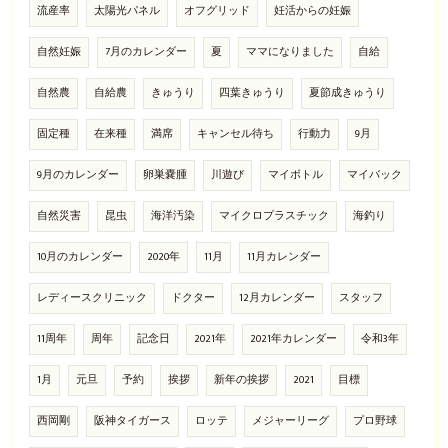
流産率
太陽光パネル
オフグリッド
妊活からの妊娠
自然妊娠
7月のカレンダー
夏
ママになりました
自給
自然農
自給農
きゅうり
四葉きゅうり
夏節成きゅうり
固定種
在来種
満席
キャンセル待ち
行動力
9月
9月のカレンダー
卵巣嚢腫
川遊び
マイボトル
マイバック
自然災害
昆虫
海洋汚染
マイクロプラスチック
海釣り
10月のカレンダー
2020年
11月
11月カレンダー
レディースクリニック
ドクター
12月カレンダー
スタッフ
11周年
周年
記念日
2021年
2021年カレンダー
令和3年
1月
元旦
予約
挨拶
新年の挨拶
2021
目標
西岡剛
阪神タイガース
ロッテ
メジャーリーグ
プロ野球