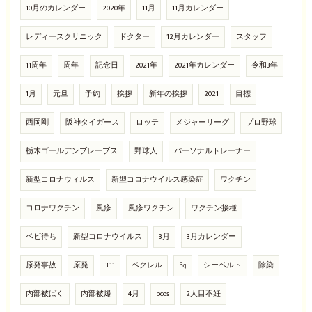
10月のカレンダー
2020年
11月
11月カレンダー
レディースクリニック
ドクター
12月カレンダー
スタッフ
11周年
周年
記念日
2021年
2021年カレンダー
令和3年
1月
元旦
予約
挨拶
新年の挨拶
2021
目標
西岡剛
阪神タイガース
ロッテ
メジャーリーグ
プロ野球
栃木ゴールデンブレーブス
野球人
パーソナルトレーナー
新型コロナウィルス
新型コロナウイルス感染症
ワクチン
コロナワクチン
風疹
風疹ワクチン
ワクチン接種
ベビ待ち
新型コロナウイルス
3月
3月カレンダー
原発事故
原発
3.11
ベクレル
㏃
シーベルト
除染
内部被ばく
内部被爆
4月
pcos
2人目不妊