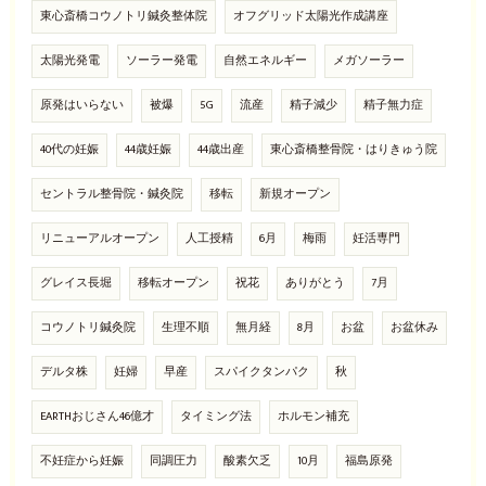
東心斎橋コウノトリ鍼灸整体院
オフグリッド太陽光作成講座
太陽光発電
ソーラー発電
自然エネルギー
メガソーラー
原発はいらない
被爆
5G
流産
精子減少
精子無力症
40代の妊娠
44歳妊娠
44歳出産
東心斎橋整骨院・はりきゅう院
セントラル整骨院・鍼灸院
移転
新規オープン
リニューアルオープン
人工授精
6月
梅雨
妊活専門
グレイス長堀
移転オープン
祝花
ありがとう
7月
コウノトリ鍼灸院
生理不順
無月経
8月
お盆
お盆休み
デルタ株
妊婦
早産
スパイクタンパク
秋
EARTHおじさん46億才
タイミング法
ホルモン補充
不妊症から妊娠
同調圧力
酸素欠乏
10月
福島原発