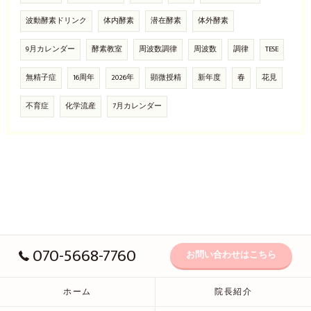
波動酵素ドリンク
体内酵素
潜在酵素
体外酵素
9月カレンダー
酵素教室
周波数調律
周波数
調律
TESE
無精子症
16周年
2026年
顕微授精
新年度
春
花見
不育症
化学流産
7月カレンダー
070-5668-7760
お問い合わせはこちら
ホーム
院長紹介