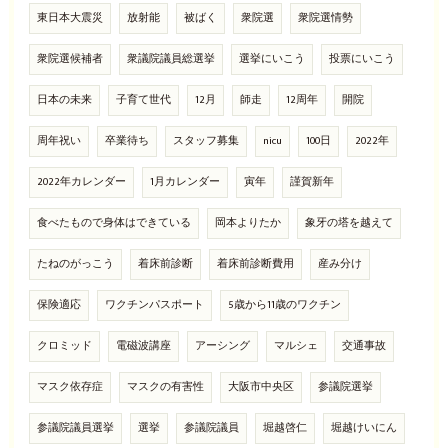
東日本大震災
放射能
被ばく
衆院選
衆院選情勢
衆院選候補者
衆議院議員総選挙
選挙にいこう
投票にいこう
日本の未来
子育て世代
12月
師走
12周年
開院
周年祝い
卒業待ち
スタッフ募集
nicu
100日
2022年
2022年カレンダー
1月カレンダー
寅年
謹賀新年
食べたもので身体はできている
岡本よりたか
象牙の塔を越えて
たねのがっこう
着床前診断
着床前診断費用
産み分け
保険適応
ワクチンパスポート
5歳から11歳のワクチン
クロミッド
電磁波講座
アーシング
マルシェ
交通事故
マスク依存症
マスクの有害性
大阪市中央区
参議院選挙
参議院議員選挙
選挙
参議院議員
堀越啓仁
堀越けいにん