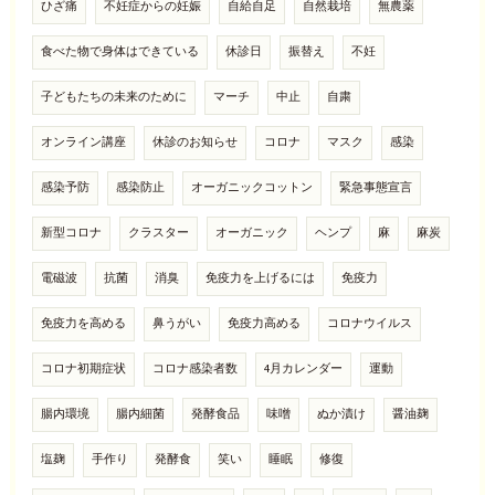
ひざ痛
不妊症からの妊娠
自給自足
自然栽培
無農薬
食べた物で身体はできている
休診日
振替え
不妊
子どもたちの未来のために
マーチ
中止
自粛
オンライン講座
休診のお知らせ
コロナ
マスク
感染
感染予防
感染防止
オーガニックコットン
緊急事態宣言
新型コロナ
クラスター
オーガニック
ヘンプ
麻
麻炭
電磁波
抗菌
消臭
免疫力を上げるには
免疫力
免疫力を高める
鼻うがい
免疫力高める
コロナウイルス
コロナ初期症状
コロナ感染者数
4月カレンダー
運動
腸内環境
腸内細菌
発酵食品
味噌
ぬか漬け
醤油麹
塩麹
手作り
発酵食
笑い
睡眠
修復