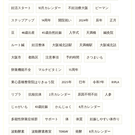
妊活スタート
10月カレンダー
不妊治療大阪
ピーマン
ステップアップ
14周年
開院祝い
2024年
辰年
正月
豆
46歳出産
45歳自然妊娠
入学式
天満橋
鍼灸院
ルート鍼
妊活整体
大阪城北詰駅
天満橋駅
大阪城北詰
大阪市
都島区
注意事項
予約時間
さつまいも
卵巣機能不全
マルチビタミン
15周年
東心斎橋整骨院はりきゅう院
2025年
巳年
令和7年
RIPLA
リプラ
抗核抗体
2月カレンダー
原因不明不妊
人参
じゃがいも
43歳妊娠
かんじゅく
6月カレンダー
多能性卵巣症候群
サポート
体
体質
妊娠しやすい体作り
波動酵素
波動酵素教室
TENSAY
発酵
8月カレンダー