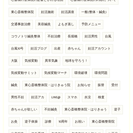
心斎橋の整体院の必要とされる理由
心斎橋の整体院の内容について
東心斎橋整体院
妊活施術
妊活講座
一般(整体・鍼灸)
交通事故治療
美容鍼灸
よもぎ蒸し
予防メニュー
コウノトリ鍼灸整体
不妊治療
長堀橋
妊活男性
台風
台風10号
妊活ブログ
出産
赤ちゃん
妊活アカウント
大阪
気候変動
異常気象
地球を守ろう！
気候変動サミット
気候変動マーチ
環境破壊
環境問題
鍼灸
東心斎橋整体院・はりきゅう院
お知らせ
振替
受付
男性不妊
妊活アカ
LINE@
スマホ
水没
検査
赤ちゃんが欲しい
不妊鍼灸
東心斎橋整体院・はりきゅう
逆子
お灸
逆子体操
診療
10周年
お祝い
東心斎橋整骨院