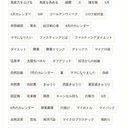
免疫力を上げる
免疫を高める
細菌
土
微生物
5月
5月カレンダー
GW
ゴールデンウィーク
コロナ給付金
所得補償
署名
妊活初心者
6月のカレンダー
ママになりたい
ファスティングとは
ファスティングダイエット
ダイエット
酵素
酵素ドリンク
デトックス
マイクロ波
流産率
太陽光パネル
オフグリッド
妊活からの妊娠
自然妊娠
7月のカレンダー
夏
ママになりました
自給
自然農
自給農
きゅうり
四葉きゅうり
夏節成きゅうり
固定種
在来種
満席
キャンセル待ち
行動力
9月
9月のカレンダー
卵巣嚢腫
川遊び
マイボトル
マイバック
自然災害
昆虫
海洋汚染
マイクロプラスチック
海釣り