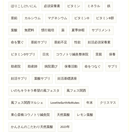
ほりこしけいにん
必須栄養素
ビタミン
ミネラル
鉄
亜鉛
カルシウム
マグネシウム
ビタミンD
ビタミンB群
葉酸
無肥料
慣行栽培
薬
夏季休暇
サプリメント
命を繋ぐ
亜鉛サプリ
亜鉛不足
性欲
妊活必須栄養素
ビタミンDサプリ
日光
コウノトリ鍼灸整体院
里親
保養
助産院
助産師
病院選び
保養活動
命をつなぐ
サプリ
妊活サプリ
葉酸サプリ
妊活基礎講座
いのちキラキラ希望の風フェスタ
風フェス関西
風フェス関西マルシェ
LovetheEarthNoNukes
年末
クリスマス
東心斎橋コウノトリ鍼灸院
天然葉酸
レモン葉酸
かんさんのこだわり天然葉酸
2023年