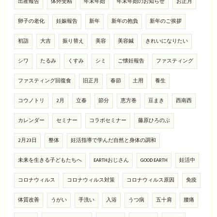
出産報告
体外受精
年末年始
年末年始のお知らせ
お正月
卵子の老化
妊娠報告
新年
新年の抱負
新年のご挨拶
初詣
大吉
振り替え
美容
美容鍼
きれいになりたい
シワ
たるみ
くすみ
シミ
ご懐妊報告
ファスティング
ファスティング回復食
旧正月
春節
土用
養生
コウノトリ
2月
立春
節分
恵方巻
豆まき
西南西
カレンダー
セミナー
コラボセミナー
藤原ひろのぶ
2月23日
整体
妊活指導で学んだ自然と身体の調和
未来を生きる子どもたちへ
EARTHおじさん
GOOD EARTH
妊活中
コロナウィルス
コロナウィルス対策
コロナウィルス原因
免疫
体質改善
うがい
手洗い
入浴
うつ病
五十肩
腰痛