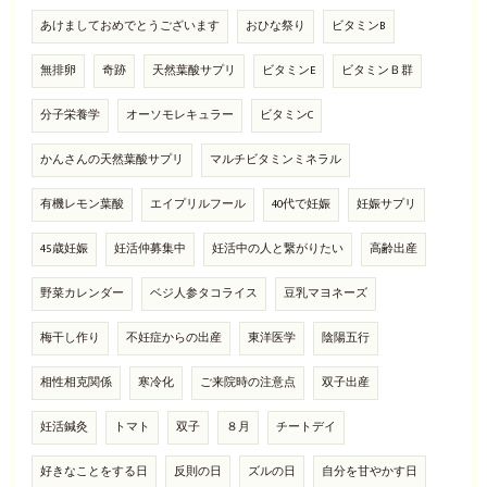
あけましておめでとうございます
おひな祭り
ビタミンB
無排卵
奇跡
天然葉酸サプリ
ビタミンE
ビタミンＢ群
分子栄養学
オーソモレキュラー
ビタミンC
かんさんの天然葉酸サプリ
マルチビタミンミネラル
有機レモン葉酸
エイプリルフール
40代で妊娠
妊娠サプリ
45歳妊娠
妊活仲募集中
妊活中の人と繋がりたい
高齢出産
野菜カレンダー
ベジ人参タコライス
豆乳マヨネーズ
梅干し作り
不妊症からの出産
東洋医学
陰陽五行
相性相克関係
寒冷化
ご来院時の注意点
双子出産
妊活鍼灸
トマト
双子
８月
チートデイ
好きなことをする日
反則の日
ズルの日
自分を甘やかす日