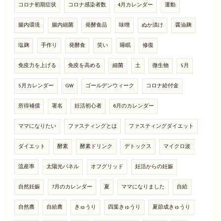
コロナ初期症状
コロナ感染者数
4月カレンダー
運動
腸内環境
腸内細菌
発酵食品
味噌
ぬか漬け
醤油麹
塩麹
手作り
発酵食
笑い
睡眠
修復
免疫力を上げる
免疫を高める
細菌
土
微生物
5月
5月カレンダー
GW
ゴールデンウィーク
コロナ給付金
所得補償
署名
妊活初心者
6月のカレンダー
ママになりたい
ファスティングとは
ファスティングダイエット
ダイエット
酵素
酵素ドリンク
デトックス
マイクロ波
流産率
太陽光パネル
オフグリッド
妊活からの妊娠
自然妊娠
7月のカレンダー
夏
ママになりました
自給
自然農
自給農
きゅうり
四葉きゅうり
夏節成きゅうり