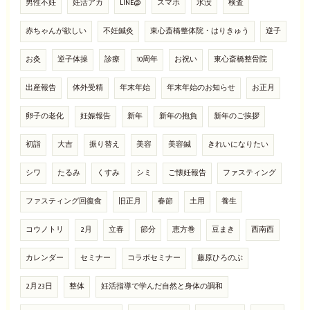
男性不妊
妊活アカ
LINE@
スマホ
水没
検査
赤ちゃんが欲しい
不妊鍼灸
東心斎橋整体院・はりきゅう
逆子
お灸
逆子体操
診療
10周年
お祝い
東心斎橋整骨院
出産報告
体外受精
年末年始
年末年始のお知らせ
お正月
卵子の老化
妊娠報告
新年
新年の抱負
新年のご挨拶
初詣
大吉
振り替え
美容
美容鍼
きれいになりたい
シワ
たるみ
くすみ
シミ
ご懐妊報告
ファスティング
ファスティング回復食
旧正月
春節
土用
養生
コウノトリ
2月
立春
節分
恵方巻
豆まき
西南西
カレンダー
セミナー
コラボセミナー
藤原ひろのぶ
2月23日
整体
妊活指導で学んだ自然と身体の調和