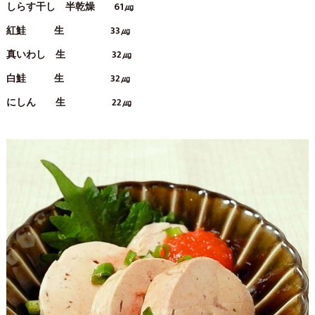
しらす干し 半乾燥 61㎍
紅鮭 生 33㎍
真いわし 生 32㎍
白鮭 生 32㎍
にしん 生 22㎍