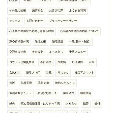
心斎橋
整体院
コンセプト
心斎橋の整体院について
その他の施術
施術料金
お喜びの声
よくある質問
アクセス
お問い合わせ
プライバシーポリシー
心斎橋の整体院の必要とされる理由
心斎橋の整体院の内容について
東心斎橋整体院
妊活施術
妊活講座
一般(整体・鍼灸)
交通事故治療
美容鍼灸
よもぎ蒸し
予防メニュー
コウノトリ鍼灸整体
不妊治療
長堀橋
妊活男性
台風
台風10号
妊活ブログ
出産
赤ちゃん
妊活アカウント
大阪
気候変動
異常気象
地球を守ろう！
気候変動サミット
気候変動マーチ
環境破壊
環境問題
鍼灸
東心斎橋整体院・はりきゅう院
お知らせ
振替
受付