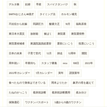
デルタ株
妊婦
早産
スパイクタンパク
秋
EARTHおじさん46億才
タイミング法
ホルモン補充
不妊症から妊娠
同調圧力
酸素欠乏
10月
福島原発
東日本大震災
放射能
被ばく
衆院選
衆院選情勢
衆院選候補者
衆議院議員総選挙
選挙にいこう
投票にいこう
日本の未来
子育て世代
12月
師走
12周年
開院
周年祝い
卒業待ち
スタッフ募集
nicu
100日
2022年
2022年カレンダー
1月カレンダー
寅年
謹賀新年
食べたもので身体はできている
岡本よりたか
象牙の塔を越えて
たねのがっこう
着床前診断
着床前診断費用
産み分け
保険適応
ワクチンパスポート
5歳から11歳のワクチン