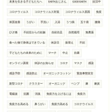
未来を生きる子どもたちへ
EARTHおじさん
GOOD EARTH
妊活中
コロナウィルス
コロナウィルス対策
コロナウィルス原因
免疫
体質改善
うがい
手洗い
入浴
うつ病
五十肩
腰痛
ひざ痛
不妊症からの妊娠
自給自足
自然栽培
無農薬
食べた物で身体はできている
休診日
振替え
不妊
子どもたちの未来のために
マーチ
中止
自粛
オンライン講座
休診のお知らせ
コロナ
マスク
感染
感染予防
感染防止
オーガニックコットン
緊急事態宣言
新型コロナ
クラスター
オーガニック
ヘンプ
麻
麻炭
電磁波
抗菌
消臭
免疫力を上げるには
免疫力
免疫力を高める
鼻うがい
免疫力高める
コロナウイルス