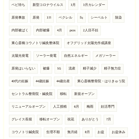
ベビ待ち
新型コロナウイルス
3月
3月カレンダー
原発事故
原発
3.11
ベクレル
㏃
シーベルト
除染
内部被ばく
内部被爆
4月
pcos
2人目不妊
東心斎橋コウノトリ鍼灸整体院
オフグリッド太陽光作成講座
太陽光発電
ソーラー発電
自然エネルギー
メガソーラー
原発はいらない
被爆
5G
流産
精子減少
精子無力症
40代の妊娠
44歳妊娠
44歳出産
東心斎橋整骨院・はりきゅう院
セントラル整骨院・鍼灸院
移転
新規オープン
リニューアルオープン
人工授精
6月
梅雨
妊活専門
グレイス長堀
移転オープン
祝花
ありがとう
7月
コウノトリ鍼灸院
生理不順
無月経
8月
お盆
お盆休み