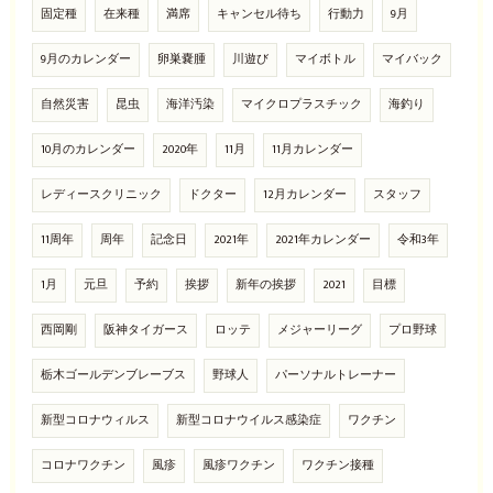
固定種
在来種
満席
キャンセル待ち
行動力
9月
9月のカレンダー
卵巣嚢腫
川遊び
マイボトル
マイバック
自然災害
昆虫
海洋汚染
マイクロプラスチック
海釣り
10月のカレンダー
2020年
11月
11月カレンダー
レディースクリニック
ドクター
12月カレンダー
スタッフ
11周年
周年
記念日
2021年
2021年カレンダー
令和3年
1月
元旦
予約
挨拶
新年の挨拶
2021
目標
西岡剛
阪神タイガース
ロッテ
メジャーリーグ
プロ野球
栃木ゴールデンブレーブス
野球人
パーソナルトレーナー
新型コロナウィルス
新型コロナウイルス感染症
ワクチン
コロナワクチン
風疹
風疹ワクチン
ワクチン接種