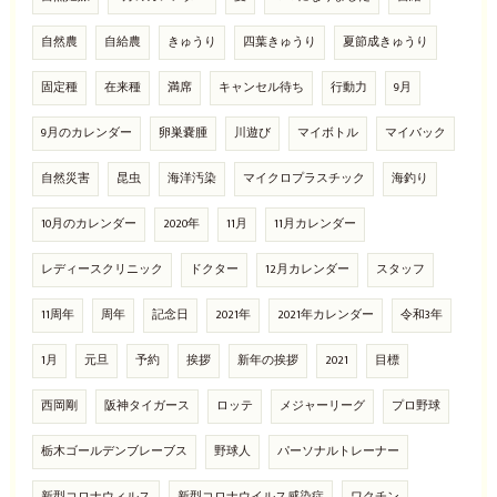
自然農
自給農
きゅうり
四葉きゅうり
夏節成きゅうり
固定種
在来種
満席
キャンセル待ち
行動力
9月
9月のカレンダー
卵巣嚢腫
川遊び
マイボトル
マイバック
自然災害
昆虫
海洋汚染
マイクロプラスチック
海釣り
10月のカレンダー
2020年
11月
11月カレンダー
レディースクリニック
ドクター
12月カレンダー
スタッフ
11周年
周年
記念日
2021年
2021年カレンダー
令和3年
1月
元旦
予約
挨拶
新年の挨拶
2021
目標
西岡剛
阪神タイガース
ロッテ
メジャーリーグ
プロ野球
栃木ゴールデンブレーブス
野球人
パーソナルトレーナー