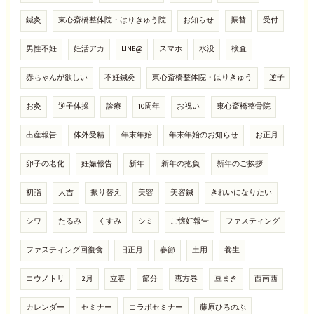
鍼灸
東心斎橋整体院・はりきゅう院
お知らせ
振替
受付
男性不妊
妊活アカ
LINE@
スマホ
水没
検査
赤ちゃんが欲しい
不妊鍼灸
東心斎橋整体院・はりきゅう
逆子
お灸
逆子体操
診療
10周年
お祝い
東心斎橋整骨院
出産報告
体外受精
年末年始
年末年始のお知らせ
お正月
卵子の老化
妊娠報告
新年
新年の抱負
新年のご挨拶
初詣
大吉
振り替え
美容
美容鍼
きれいになりたい
シワ
たるみ
くすみ
シミ
ご懐妊報告
ファスティング
ファスティング回復食
旧正月
春節
土用
養生
コウノトリ
2月
立春
節分
恵方巻
豆まき
西南西
カレンダー
セミナー
コラボセミナー
藤原ひろのぶ