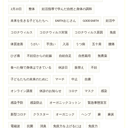
2月23日
整体
妊活指導で学んだ自然と身体の調和
未来を生きる子どもたちへ
EARTHおじさん
GOOD EARTH
妊活中
コロナウィルス
コロナウィルス対策
コロナウィルス原因
免疫
体質改善
うがい
手洗い
入浴
うつ病
五十肩
腰痛
ひざ痛
不妊症からの妊娠
自給自足
自然栽培
無農薬
食べた物で身体はできている
休診日
振替え
不妊
子どもたちの未来のために
マーチ
中止
自粛
オンライン講座
休診のお知らせ
コロナ
マスク
感染
感染予防
感染防止
オーガニックコットン
緊急事態宣言
新型コロナ
クラスター
オーガニック
ヘンプ
麻
麻炭
電磁波
抗菌
消臭
免疫力を上げるには
免疫力