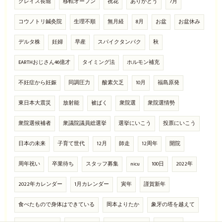
グレイス長堀
移転オープン
祝花
ありがとう
7月
コウノトリ鍼灸院
生理不順
無月経
8月
お盆
お盆休み
デルタ株
妊婦
早産
スパイクタンパク
秋
EARTHおじさん46億才
タイミング法
ホルモン補充
不妊症から妊娠
同調圧力
酸素欠乏
10月
福島原発
東日本大震災
放射能
被ばく
衆院選
衆院選情勢
衆院選候補者
衆議院議員総選挙
選挙にいこう
投票にいこう
日本の未来
子育て世代
12月
師走
12周年
開院
周年祝い
卒業待ち
スタッフ募集
nicu
100日
2022年
2022年カレンダー
1月カレンダー
寅年
謹賀新年
食べたもので身体はできている
岡本よりたか
象牙の塔を越えて