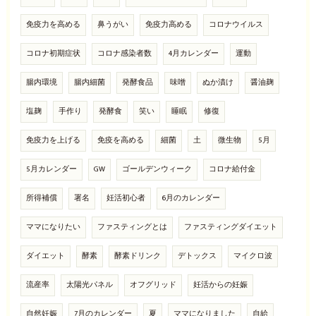
免疫力を高める
鼻うがい
免疫力高める
コロナウイルス
コロナ初期症状
コロナ感染者数
4月カレンダー
運動
腸内環境
腸内細菌
発酵食品
味噌
ぬか漬け
醤油麹
塩麹
手作り
発酵食
笑い
睡眠
修復
免疫力を上げる
免疫を高める
細菌
土
微生物
5月
5月カレンダー
GW
ゴールデンウィーク
コロナ給付金
所得補償
署名
妊活初心者
6月のカレンダー
ママになりたい
ファスティングとは
ファスティングダイエット
ダイエット
酵素
酵素ドリンク
デトックス
マイクロ波
流産率
太陽光パネル
オフグリッド
妊活からの妊娠
自然妊娠
7月のカレンダー
夏
ママになりました
自給