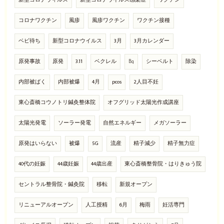
新型コロナウィルス
新型コロナウイルス感染症
ワクチン
コロナワクチン
風疹
風疹ワクチン
ワクチン接種
ベビ待ち
新型コロナウイルス
3月
3月カレンダー
原発事故
原発
3.11
ベクレル
㏃
シーベルト
除染
内部被ばく
内部被爆
4月
pcos
2人目不妊
東心斎橋コウノトリ鍼灸整体院
オフグリッド太陽光作成講座
太陽光発電
ソーラー発電
自然エネルギー
メガソーラー
原発はいらない
被爆
5G
流産
精子減少
精子無力症
40代の妊娠
44歳妊娠
44歳出産
東心斎橋整骨院・はりきゅう院
セントラル整骨院・鍼灸院
移転
新規オープン
リニューアルオープン
人工授精
6月
梅雨
妊活専門