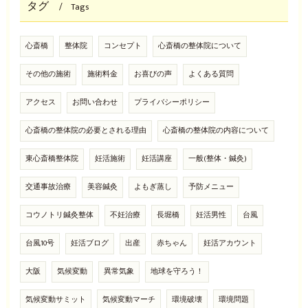
タグ
Tags
心斎橋
整体院
コンセプト
心斎橋の整体院について
その他の施術
施術料金
お喜びの声
よくある質問
アクセス
お問い合わせ
プライバシーポリシー
心斎橋の整体院の必要とされる理由
心斎橋の整体院の内容について
東心斎橋整体院
妊活施術
妊活講座
一般(整体・鍼灸)
交通事故治療
美容鍼灸
よもぎ蒸し
予防メニュー
コウノトリ鍼灸整体
不妊治療
長堀橋
妊活男性
台風
台風10号
妊活ブログ
出産
赤ちゃん
妊活アカウント
大阪
気候変動
異常気象
地球を守ろう！
気候変動サミット
気候変動マーチ
環境破壊
環境問題