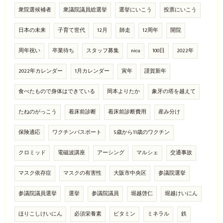
衆院選候補者
衆議院議員総選挙
選挙にいこう
投票にいこう
日本の未来
子育て世代
12月
師走
12周年
開院
周年祝い
卒業待ち
スタッフ募集
nicu
100日
2022年
2022年カレンダー
1月カレンダー
寅年
謹賀新年
食べたもので身体はできている
岡本よりたか
象牙の塔を越えて
たねのがっこう
着床前診断
着床前診断費用
産み分け
保険適応
ワクチンパスポート
5歳から11歳のワクチン
クロミッド
電磁波講座
アーシング
マルシェ
交通事故
マスク依存症
マスクの有害性
大阪市中央区
参議院選挙
参議院議員選挙
選挙
参議院議員
堀越啓仁
堀越けいにん
ほりこしけいにん
必須栄養素
ビタミン
ミネラル
鉄