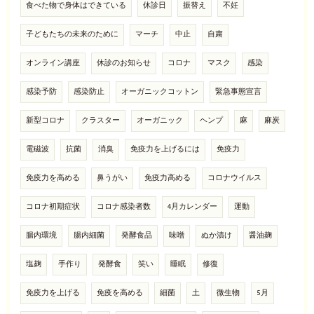
食べた物で身体はできている
休診日
振替え
不妊
子どもたちの未来のために
マーチ
中止
自粛
オンライン講座
休診のお知らせ
コロナ
マスク
感染
感染予防
感染防止
オーガニックコットン
緊急事態宣言
新型コロナ
クラスター
オーガニック
ヘンプ
麻
麻炭
電磁波
抗菌
消臭
免疫力を上げるには
免疫力
免疫力を高める
鼻うがい
免疫力高める
コロナウイルス
コロナ初期症状
コロナ感染者数
4月カレンダー
運動
腸内環境
腸内細菌
発酵食品
味噌
ぬか漬け
醤油麹
塩麹
手作り
発酵食
笑い
睡眠
修復
免疫力を上げる
免疫を高める
細菌
土
微生物
5月