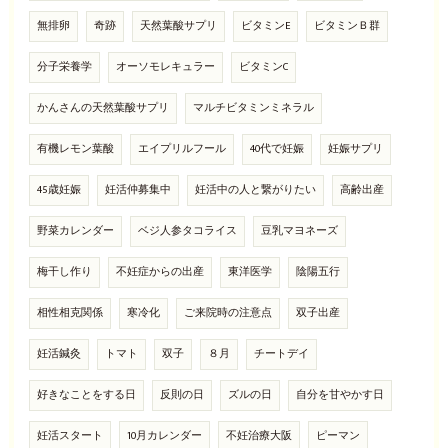
無排卵
奇跡
天然葉酸サプリ
ビタミンE
ビタミンＢ群
分子栄養学
オーソモレキュラー
ビタミンC
かんさんの天然葉酸サプリ
マルチビタミンミネラル
有機レモン葉酸
エイプリルフール
40代で妊娠
妊娠サプリ
45歳妊娠
妊活仲募集中
妊活中の人と繋がりたい
高齢出産
野菜カレンダー
ベジ人参タコライス
豆乳マヨネーズ
梅干し作り
不妊症からの出産
東洋医学
陰陽五行
相性相克関係
寒冷化
ご来院時の注意点
双子出産
妊活鍼灸
トマト
双子
８月
チートデイ
好きなことをする日
反則の日
ズルの日
自分を甘やかす日
妊活スタート
10月カレンダー
不妊治療大阪
ピーマン