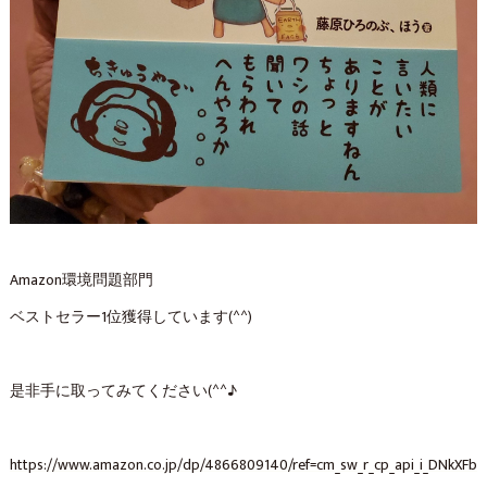
Amazon環境問題部門
ベストセラー1位獲得しています(^^)
是非手に取ってみてください(^^♪
https://www.amazon.co.jp/dp/4866809140/ref=cm_sw_r_cp_api_i_DNkXFb