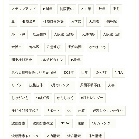
ステップアップ
14周年
開院祝い
2024年
辰年
正月
豆
46歳出産
45歳自然妊娠
入学式
天満橋
鍼灸院
ルート鍼
妊活整体
大阪城北詰駅
天満橋駅
大阪城北詰
大阪市
都島区
注意事項
予約時間
さつまいも
卵巣機能不全
マルチビタミン
15周年
東心斎橋整骨院はりきゅう院
2025年
巳年
令和7年
RIPLA
リプラ
抗核抗体
2月カレンダー
原因不明不妊
人参
じゃがいも
43歳妊娠
かんじゅく
6月カレンダー
多能性卵巣症候群
サポート
体
体質
妊娠しやすい体作り
波動酵素
波動酵素教室
TENSAY
発酵
8月カレンダー
波動酵素ドリンク
体内酵素
潜在酵素
体外酵素