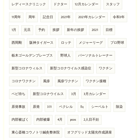
レディースクリニック
ドクター
12月カレンダー
スタッフ
11周年
周年
記念日
2021年
2021年カレンダー
令和3年
1月
元旦
予約
挨拶
新年の挨拶
2021
目標
西岡剛
阪神タイガース
ロッテ
メジャーリーグ
プロ野球
栃木ゴールデンブレーブス
野球人
パーソナルトレーナー
新型コロナウィルス
新型コロナウイルス感染症
ワクチン
コロナワクチン
風疹
風疹ワクチン
ワクチン接種
ベビ待ち
新型コロナウイルス
3月
3月カレンダー
原発事故
原発
3.11
ベクレル
㏃
シーベルト
除染
内部被ばく
内部被爆
4月
pcos
2人目不妊
東心斎橋コウノトリ鍼灸整体院
オフグリッド太陽光作成講座