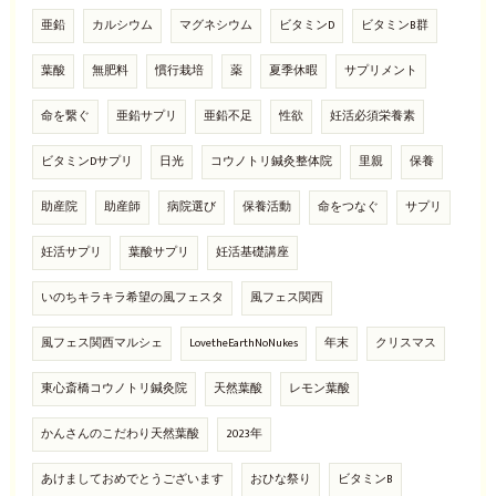
亜鉛
カルシウム
マグネシウム
ビタミンD
ビタミンB群
葉酸
無肥料
慣行栽培
薬
夏季休暇
サプリメント
命を繋ぐ
亜鉛サプリ
亜鉛不足
性欲
妊活必須栄養素
ビタミンDサプリ
日光
コウノトリ鍼灸整体院
里親
保養
助産院
助産師
病院選び
保養活動
命をつなぐ
サプリ
妊活サプリ
葉酸サプリ
妊活基礎講座
いのちキラキラ希望の風フェスタ
風フェス関西
風フェス関西マルシェ
LovetheEarthNoNukes
年末
クリスマス
東心斎橋コウノトリ鍼灸院
天然葉酸
レモン葉酸
かんさんのこだわり天然葉酸
2023年
あけましておめでとうございます
おひな祭り
ビタミンB