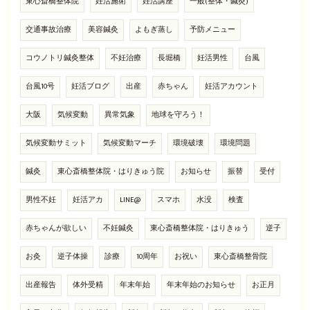
東心斎橋整体院
妊活施術
妊活講座
一般(整体・鍼灸)
交通事故治療
美容鍼灸
よもぎ蒸し
予防メニュー
コウノトリ鍼灸整体
不妊治療
長堀橋
妊活男性
台風
台風10号
妊活ブログ
出産
赤ちゃん
妊活アカウント
大阪
気候変動
異常気象
地球を守ろう！
気候変動サミット
気候変動マーチ
環境破壊
環境問題
鍼灸
東心斎橋整体院・はりきゅう院
お知らせ
振替
受付
男性不妊
妊活アカ
LINE@
スマホ
水没
検査
赤ちゃんが欲しい
不妊鍼灸
東心斎橋整体院・はりきゅう
逆子
お灸
逆子体操
診療
10周年
お祝い
東心斎橋整骨院
出産報告
体外受精
年末年始
年末年始のお知らせ
お正月