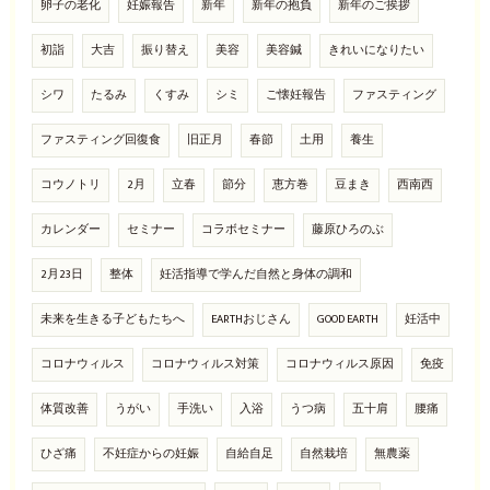
卵子の老化
妊娠報告
新年
新年の抱負
新年のご挨拶
初詣
大吉
振り替え
美容
美容鍼
きれいになりたい
シワ
たるみ
くすみ
シミ
ご懐妊報告
ファスティング
ファスティング回復食
旧正月
春節
土用
養生
コウノトリ
2月
立春
節分
恵方巻
豆まき
西南西
カレンダー
セミナー
コラボセミナー
藤原ひろのぶ
2月23日
整体
妊活指導で学んだ自然と身体の調和
未来を生きる子どもたちへ
EARTHおじさん
GOOD EARTH
妊活中
コロナウィルス
コロナウィルス対策
コロナウィルス原因
免疫
体質改善
うがい
手洗い
入浴
うつ病
五十肩
腰痛
ひざ痛
不妊症からの妊娠
自給自足
自然栽培
無農薬