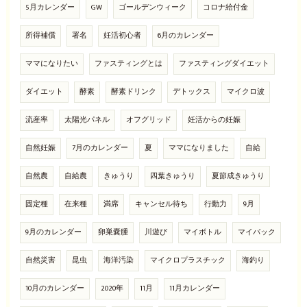
5月カレンダー
GW
ゴールデンウィーク
コロナ給付金
所得補償
署名
妊活初心者
6月のカレンダー
ママになりたい
ファスティングとは
ファスティングダイエット
ダイエット
酵素
酵素ドリンク
デトックス
マイクロ波
流産率
太陽光パネル
オフグリッド
妊活からの妊娠
自然妊娠
7月のカレンダー
夏
ママになりました
自給
自然農
自給農
きゅうり
四葉きゅうり
夏節成きゅうり
固定種
在来種
満席
キャンセル待ち
行動力
9月
9月のカレンダー
卵巣嚢腫
川遊び
マイボトル
マイバック
自然災害
昆虫
海洋汚染
マイクロプラスチック
海釣り
10月のカレンダー
2020年
11月
11月カレンダー