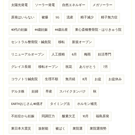
太陽光発電
ソーラー発電
自然エネルギー
メガソーラー
原発はいらない
被爆
5G
流産
精子減少
精子無力症
40代の妊娠
44歳妊娠
44歳出産
東心斎橋整骨院・はりきゅう院
セントラル整骨院・鍼灸院
移転
新規オープン
リニューアルオープン
人工授精
6月
梅雨
妊活専門
グレイス長堀
移転オープン
祝花
ありがとう
7月
コウノトリ鍼灸院
生理不順
無月経
8月
お盆
お盆休み
デルタ株
妊婦
早産
スパイクタンパク
秋
EARTHおじさん46億才
タイミング法
ホルモン補充
不妊症から妊娠
同調圧力
酸素欠乏
10月
福島原発
東日本大震災
放射能
被ばく
衆院選
衆院選情勢