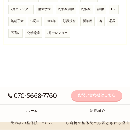
9月カレンダー
酵素教室
周波数調律
周波数
調律
TESE
無精子症
16周年
2026年
顕微授精
新年度
春
花見
不育症
化学流産
7月カレンダー
070-5668-7760
お問い合わせはこちら
ホーム
院長紹介
天満橋の整体院について
心斎橋の整体院の必要とされる理由