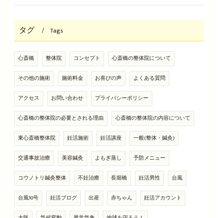
タグ
Tags
心斎橋
整体院
コンセプト
心斎橋の整体院について
その他の施術
施術料金
お喜びの声
よくある質問
アクセス
お問い合わせ
プライバシーポリシー
心斎橋の整体院の必要とされる理由
心斎橋の整体院の内容について
東心斎橋整体院
妊活施術
妊活講座
一般(整体・鍼灸)
交通事故治療
美容鍼灸
よもぎ蒸し
予防メニュー
コウノトリ鍼灸整体
不妊治療
長堀橋
妊活男性
台風
台風10号
妊活ブログ
出産
赤ちゃん
妊活アカウント