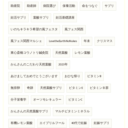
助産院
助産師
病院選び
保養活動
命をつなぐ
サプリ
妊活サプリ
葉酸サプリ
妊活基礎講座
いのちキラキラ希望の風フェスタ
風フェス関西
風フェス関西マルシェ
LovetheEarthNoNukes
年末
クリスマス
東心斎橋コウノトリ鍼灸院
天然葉酸
レモン葉酸
かんさんのこだわり天然葉酸
2023年
あけましておめでとうございます
おひな祭り
ビタミンB
無排卵
奇跡
天然葉酸サプリ
ビタミンE
ビタミンＢ群
分子栄養学
オーソモレキュラー
ビタミンC
かんさんの天然葉酸サプリ
マルチビタミンミネラル
有機レモン葉酸
エイプリルフール
40代で妊娠
妊娠サプリ