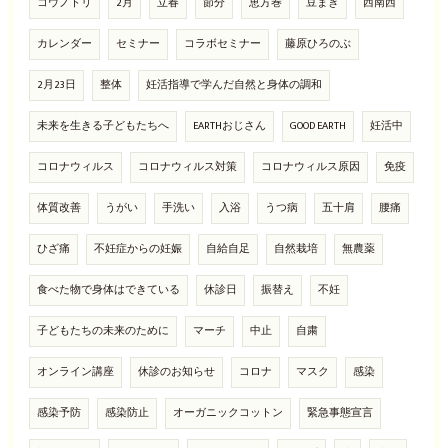
コウノトリ
2月
立春
節分
恵方巻
豆まき
西南西
カレンダー
セミナー
コラボセミナー
藤原ひろのぶ
2月23日
整体
妊活指導で学んだ自然と身体の調和
未来を生きる子どもたちへ
EARTHおじさん
GOOD EARTH
妊活中
コロナウィルス
コロナウィルス対策
コロナウィルス原因
免疫
体質改善
うがい
手洗い
入浴
うつ病
五十肩
腰痛
ひざ痛
不妊症からの妊娠
自給自足
自然栽培
無農薬
食べた物で身体はできている
休診日
振替え
不妊
子どもたちの未来のために
マーチ
中止
自粛
オンライン講座
休診のお知らせ
コロナ
マスク
感染
感染予防
感染防止
オーガニックコットン
緊急事態宣言