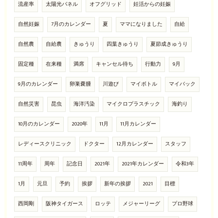
流産率
太陽光パネル
オフグリッド
妊活からの妊娠
自然妊娠
7月のカレンダー
夏
ママになりました
自給
自然農
自給農
きゅうり
四葉きゅうり
夏節成きゅうり
固定種
在来種
満席
キャンセル待ち
行動力
9月
9月のカレンダー
卵巣嚢腫
川遊び
マイボトル
マイバック
自然災害
昆虫
海洋汚染
マイクロプラスチック
海釣り
10月のカレンダー
2020年
11月
11月カレンダー
レディースクリニック
ドクター
12月カレンダー
スタッフ
11周年
周年
記念日
2021年
2021年カレンダー
令和3年
1月
元旦
予約
挨拶
新年の挨拶
2021
目標
西岡剛
阪神タイガース
ロッテ
メジャーリーグ
プロ野球