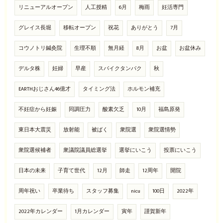
リニューアルオープン
人工授精
6月
梅雨
妊活専門
グレイス長堀
移転オープン
祝花
ありがとう
7月
コウノトリ鍼灸院
生理不順
無月経
8月
お盆
お盆休み
デルタ株
妊婦
早産
スパイクタンパク
秋
EARTHおじさん46億才
タイミング法
ホルモン補充
不妊症から妊娠
同調圧力
酸素欠乏
10月
福島原発
東日本大震災
放射能
被ばく
衆院選
衆院選情勢
衆院選候補者
衆議院議員総選挙
選挙にいこう
投票にいこう
日本の未来
子育て世代
12月
師走
12周年
開院
周年祝い
卒業待ち
スタッフ募集
nicu
100日
2022年
2022年カレンダー
1月カレンダー
寅年
謹賀新年