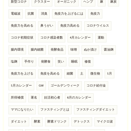
新型コロナ
クラスター
オーガニック
ヘンプ
麻
麻炭
電磁波
抗菌
消臭
免疫力を上げるには
免疫力
免疫力を高める
鼻うがい
免疫力高める
コロナウイルス
コロナ初期症状
コロナ感染者数
4月カレンダー
運動
腸内環境
腸内細菌
発酵食品
味噌
ぬか漬け
醤油麹
塩麹
手作り
発酵食
笑い
睡眠
修復
免疫力を上げる
免疫を高める
細菌
土
微生物
5月
5月カレンダー
GW
ゴールデンウィーク
コロナ給付金
所得補償
署名
妊活初心者
6月のカレンダー
ママになりたい
ファスティングとは
ファスティングダイエット
ダイエット
酵素
酵素ドリンク
デトックス
マイクロ波