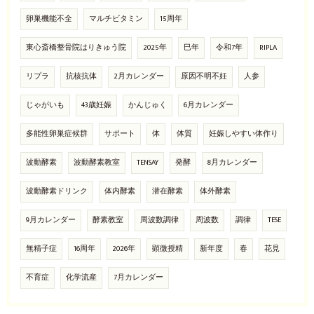
卵巣機能不全
マルチビタミン
15周年
東心斎橋整骨院はりきゅう院
2025年
巳年
令和7年
RIPLA
リプラ
抗核抗体
2月カレンダー
原因不明不妊
人参
じゃがいも
43歳妊娠
かんじゅく
6月カレンダー
多能性卵巣症候群
サポート
体
体質
妊娠しやすい体作り
波動酵素
波動酵素教室
TENSAY
発酵
8月カレンダー
波動酵素ドリンク
体内酵素
潜在酵素
体外酵素
9月カレンダー
酵素教室
周波数調律
周波数
調律
TESE
無精子症
16周年
2026年
顕微授精
新年度
春
花見
不育症
化学流産
7月カレンダー