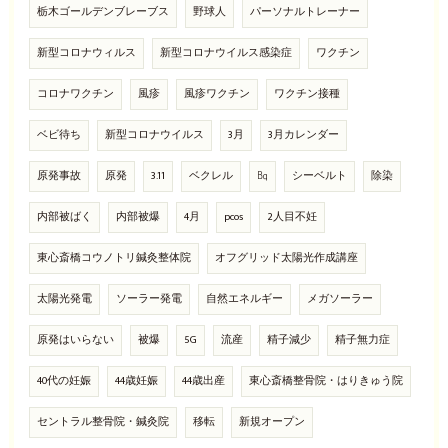
栃木ゴールデンブレーブス
野球人
パーソナルトレーナー
新型コロナウィルス
新型コロナウイルス感染症
ワクチン
コロナワクチン
風疹
風疹ワクチン
ワクチン接種
ベビ待ち
新型コロナウイルス
3月
3月カレンダー
原発事故
原発
3.11
ベクレル
㏃
シーベルト
除染
内部被ばく
内部被爆
4月
pcos
2人目不妊
東心斎橋コウノトリ鍼灸整体院
オフグリッド太陽光作成講座
太陽光発電
ソーラー発電
自然エネルギー
メガソーラー
原発はいらない
被爆
5G
流産
精子減少
精子無力症
40代の妊娠
44歳妊娠
44歳出産
東心斎橋整骨院・はりきゅう院
セントラル整骨院・鍼灸院
移転
新規オープン