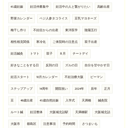
45歳妊娠
妊活仲募集中
妊活中の人と繋がりたい
高齢出産
野菜カレンダー
ベジ人参タコライス
豆乳マヨネーズ
梅干し作り
不妊症からの出産
東洋医学
陰陽五行
相性相克関係
寒冷化
ご来院時の注意点
双子出産
妊活鍼灸
トマト
双子
８月
チートデイ
好きなことをする日
反則の日
ズルの日
自分を甘やかす日
妊活スタート
10月カレンダー
不妊治療大阪
ピーマン
ステップアップ
14周年
開院祝い
2024年
辰年
正月
豆
46歳出産
45歳自然妊娠
入学式
天満橋
鍼灸院
ルート鍼
妊活整体
大阪城北詰駅
天満橋駅
大阪城北詰
大阪市
都島区
注意事項
予約時間
さつまいも