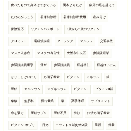
食べたもので身体はできている
岡本よりたか
象牙の塔を越えて
たねのがっこう
着床前診断
着床前診断費用
産み分け
保険適応
ワクチンパスポート
5歳から11歳のワクチン
クロミッド
電磁波講座
アーシング
マルシェ
交通事故
マスク依存症
マスクの有害性
大阪市中央区
参議院選挙
参議院議員選挙
選挙
参議院議員
堀越啓仁
堀越けいにん
ほりこしけいにん
必須栄養素
ビタミン
ミネラル
鉄
亜鉛
カルシウム
マグネシウム
ビタミンD
ビタミンB群
葉酸
無肥料
慣行栽培
薬
夏季休暇
サプリメント
命を繋ぐ
亜鉛サプリ
亜鉛不足
性欲
妊活必須栄養素
ビタミンDサプリ
日光
コウノトリ鍼灸整体院
里親
保養