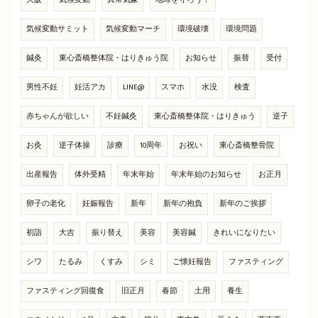
大阪
気候変動
異常気象
地球を守ろう！
気候変動サミット
気候変動マーチ
環境破壊
環境問題
鍼灸
東心斎橋整体院・はりきゅう院
お知らせ
振替
受付
男性不妊
妊活アカ
LINE@
スマホ
水没
検査
赤ちゃんが欲しい
不妊鍼灸
東心斎橋整体院・はりきゅう
逆子
お灸
逆子体操
診療
10周年
お祝い
東心斎橋整骨院
出産報告
体外受精
年末年始
年末年始のお知らせ
お正月
卵子の老化
妊娠報告
新年
新年の抱負
新年のご挨拶
初詣
大吉
振り替え
美容
美容鍼
きれいになりたい
シワ
たるみ
くすみ
シミ
ご懐妊報告
ファスティング
ファスティング回復食
旧正月
春節
土用
養生