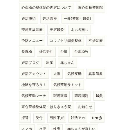
心斎橋の整体院の内容について
東心斎橋整体院
妊活施術
妊活講座
一般(整体・鍼灸)
交通事故治療
美容鍼灸
よもぎ蒸し
予防メニュー
コウノトリ鍼灸整体
不妊治療
長堀橋
妊活男性
台風
台風10号
妊活ブログ
出産
赤ちゃん
妊活アカウント
大阪
気候変動
異常気象
地球を守ろう！
気候変動サミット
気候変動マーチ
環境破壊
環境問題
鍼灸
東心斎橋整体院・はりきゅう院
お知らせ
振替
受付
男性不妊
妊活アカ
LINE@
スマホ
水没
検査
赤ちゃんが欲しい