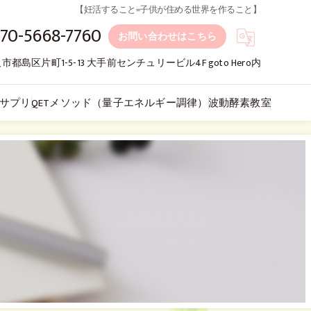
【妊活すること=子供が住める世界を作ること】
70-5668-7760
お問い合わせはこちら
市都島区片町1-5-13 大手前センチュリービル4F goto Hero内
サプリ
QETメソッド（量子エネルギー調律）
波動酵素教室