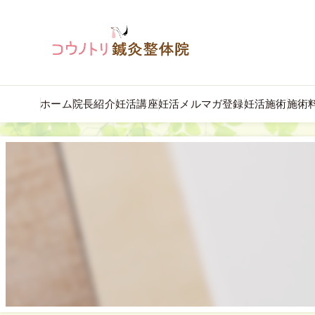
ホーム
院長紹介
妊活講座
妊活メルマガ登録
妊活施術
施術