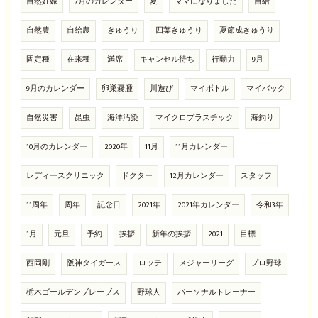
自然妊娠
7月のカレンダー
夏
ママになりました
自給
自然農
自給農
きゅうり
四葉きゅうり
夏節成きゅうり
固定種
在来種
満席
キャンセル待ち
行動力
9月
9月のカレンダー
卵巣嚢腫
川遊び
マイボトル
マイバック
自然災害
昆虫
海洋汚染
マイクロプラスチック
海釣り
10月のカレンダー
2020年
11月
11月カレンダー
レディースクリニック
ドクター
12月カレンダー
スタッフ
11周年
周年
記念日
2021年
2021年カレンダー
令和3年
1月
元旦
予約
挨拶
新年の挨拶
2021
目標
西岡剛
阪神タイガース
ロッテ
メジャーリーグ
プロ野球
栃木ゴールデンブレーブス
野球人
パーソナルトレーナー