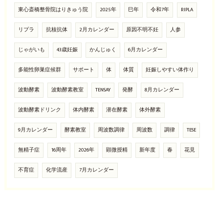
東心斎橋整骨院はりきゅう院
2025年
巳年
令和7年
RIPLA
リプラ
抗核抗体
2月カレンダー
原因不明不妊
人参
じゃがいも
43歳妊娠
かんじゅく
6月カレンダー
多能性卵巣症候群
サポート
体
体質
妊娠しやすい体作り
波動酵素
波動酵素教室
TENSAY
発酵
8月カレンダー
波動酵素ドリンク
体内酵素
潜在酵素
体外酵素
9月カレンダー
酵素教室
周波数調律
周波数
調律
TESE
無精子症
16周年
2026年
顕微授精
新年度
春
花見
不育症
化学流産
7月カレンダー