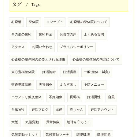
タグ
Tags
心斎橋
整体院
コンセプト
心斎橋の整体院について
その他の施術
施術料金
お喜びの声
よくある質問
アクセス
お問い合わせ
プライバシーポリシー
心斎橋の整体院の必要とされる理由
心斎橋の整体院の内容について
東心斎橋整体院
妊活施術
妊活講座
一般(整体・鍼灸)
交通事故治療
美容鍼灸
よもぎ蒸し
予防メニュー
コウノトリ鍼灸整体
不妊治療
長堀橋
妊活男性
台風
台風10号
妊活ブログ
出産
赤ちゃん
妊活アカウント
大阪
気候変動
異常気象
地球を守ろう！
気候変動サミット
気候変動マーチ
環境破壊
環境問題