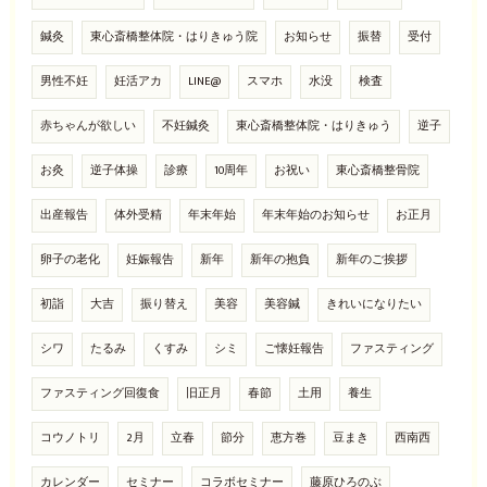
鍼灸
東心斎橋整体院・はりきゅう院
お知らせ
振替
受付
男性不妊
妊活アカ
LINE@
スマホ
水没
検査
赤ちゃんが欲しい
不妊鍼灸
東心斎橋整体院・はりきゅう
逆子
お灸
逆子体操
診療
10周年
お祝い
東心斎橋整骨院
出産報告
体外受精
年末年始
年末年始のお知らせ
お正月
卵子の老化
妊娠報告
新年
新年の抱負
新年のご挨拶
初詣
大吉
振り替え
美容
美容鍼
きれいになりたい
シワ
たるみ
くすみ
シミ
ご懐妊報告
ファスティング
ファスティング回復食
旧正月
春節
土用
養生
コウノトリ
2月
立春
節分
恵方巻
豆まき
西南西
カレンダー
セミナー
コラボセミナー
藤原ひろのぶ