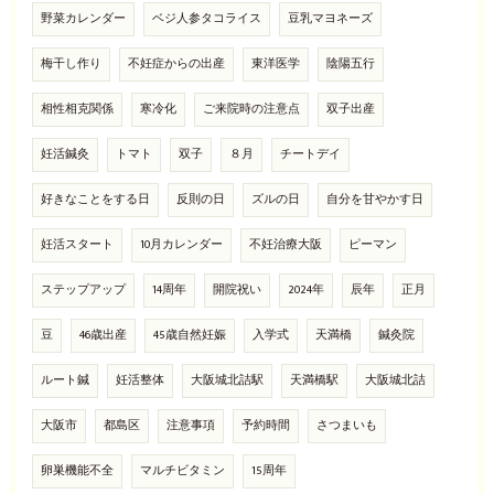
野菜カレンダー
ベジ人参タコライス
豆乳マヨネーズ
梅干し作り
不妊症からの出産
東洋医学
陰陽五行
相性相克関係
寒冷化
ご来院時の注意点
双子出産
妊活鍼灸
トマト
双子
８月
チートデイ
好きなことをする日
反則の日
ズルの日
自分を甘やかす日
妊活スタート
10月カレンダー
不妊治療大阪
ピーマン
ステップアップ
14周年
開院祝い
2024年
辰年
正月
豆
46歳出産
45歳自然妊娠
入学式
天満橋
鍼灸院
ルート鍼
妊活整体
大阪城北詰駅
天満橋駅
大阪城北詰
大阪市
都島区
注意事項
予約時間
さつまいも
卵巣機能不全
マルチビタミン
15周年