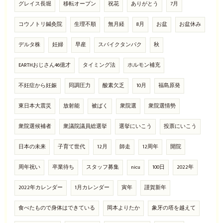
グレイス長堀
移転オープン
祝花
ありがとう
7月
コウノトリ鍼灸院
生理不順
無月経
8月
お盆
お盆休み
デルタ株
妊婦
早産
スパイクタンパク
秋
EARTHおじさん46億才
タイミング法
ホルモン補充
不妊症から妊娠
同調圧力
酸素欠乏
10月
福島原発
東日本大震災
放射能
被ばく
衆院選
衆院選情勢
衆院選候補者
衆議院議員総選挙
選挙にいこう
投票にいこう
日本の未来
子育て世代
12月
師走
12周年
開院
周年祝い
卒業待ち
スタッフ募集
nicu
100日
2022年
2022年カレンダー
1月カレンダー
寅年
謹賀新年
食べたもので身体はできている
岡本よりたか
象牙の塔を越えて