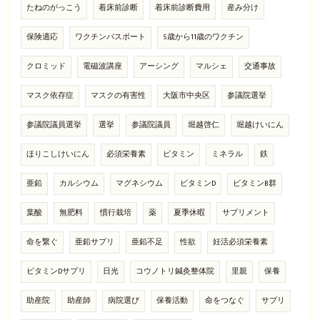
たねのがっこう
着床前診断
着床前診断費用
産み分け
保険適応
ワクチンパスポート
5歳から11歳のワクチン
クロミッド
電磁波講座
アーシング
マルシェ
交通事故
マスク依存症
マスクの有害性
大阪市中央区
参議院選挙
参議院議員選挙
選挙
参議院議員
堀越啓仁
堀越けいにん
ほりこしけいにん
必須栄養素
ビタミン
ミネラル
鉄
亜鉛
カルシウム
マグネシウム
ビタミンD
ビタミンB群
葉酸
無肥料
慣行栽培
薬
夏季休暇
サプリメント
命を繋ぐ
亜鉛サプリ
亜鉛不足
性欲
妊活必須栄養素
ビタミンDサプリ
日光
コウノトリ鍼灸整体院
里親
保養
助産院
助産師
病院選び
保養活動
命をつなぐ
サプリ