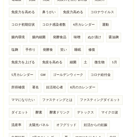
免疫力を高める
鼻うがい
免疫力高める
コロナウイルス
コロナ初期症状
コロナ感染者数
4月カレンダー
運動
腸内環境
腸内細菌
発酵食品
味噌
ぬか漬け
醤油麹
塩麹
手作り
発酵食
笑い
睡眠
修復
免疫力を上げる
免疫を高める
細菌
土
微生物
5月
5月カレンダー
GW
ゴールデンウィーク
コロナ給付金
所得補償
署名
妊活初心者
6月のカレンダー
ママになりたい
ファスティングとは
ファスティングダイエット
ダイエット
酵素
酵素ドリンク
デトックス
マイクロ波
流産率
太陽光パネル
オフグリッド
妊活からの妊娠