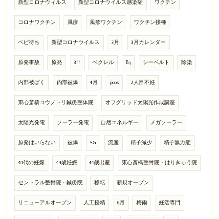
新型コロナウィルス
新型コロナウイルス感染症
ワクチン
コロナワクチン
風疹
風疹ワクチン
ワクチン接種
ベビ待ち
新型コロナウイルス
3月
3月カレンダー
原発事故
原発
3.11
ベクレル
㏃
シーベルト
除染
内部被ばく
内部被爆
4月
pcos
2人目不妊
東心斎橋コウノトリ鍼灸整体院
オフグリッド太陽光作成講座
太陽光発電
ソーラー発電
自然エネルギー
メガソーラー
原発はいらない
被爆
5G
流産
精子減少
精子無力症
40代の妊娠
44歳妊娠
44歳出産
東心斎橋整骨院・はりきゅう院
セントラル整骨院・鍼灸院
移転
新規オープン
リニューアルオープン
人工授精
6月
梅雨
妊活専門