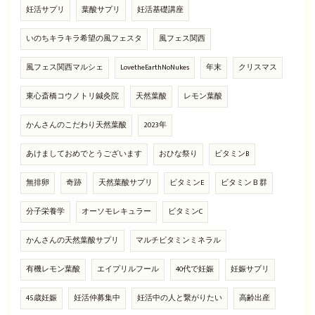
妊活サプリ
葉酸サプリ
妊活基礎講座
いのちキラキラ希望の風フェスタ
風フェス関西
風フェス関西マルシェ
LovetheEarthNoNukes
年末
クリスマス
東心斎橋コウノトリ鍼灸院
天然葉酸
レモン葉酸
かんさんのこだわり天然葉酸
2023年
あけましておめでとうございます
おひな祭り
ビタミンB
無排卵
奇跡
天然葉酸サプリ
ビタミンE
ビタミンＢ群
分子栄養学
オーソモレキュラー
ビタミンC
かんさんの天然葉酸サプリ
マルチビタミンミネラル
有機レモン葉酸
エイプリルフール
40代で妊娠
妊娠サプリ
45歳妊娠
妊活仲募集中
妊活中の人と繋がりたい
高齢出産