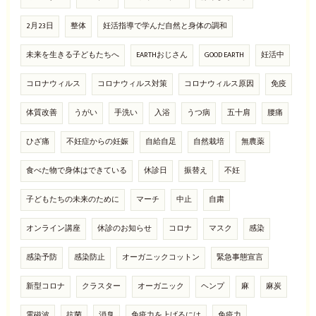
2月23日
整体
妊活指導で学んだ自然と身体の調和
未来を生きる子どもたちへ
EARTHおじさん
GOOD EARTH
妊活中
コロナウィルス
コロナウィルス対策
コロナウィルス原因
免疫
体質改善
うがい
手洗い
入浴
うつ病
五十肩
腰痛
ひざ痛
不妊症からの妊娠
自給自足
自然栽培
無農薬
食べた物で身体はできている
休診日
振替え
不妊
子どもたちの未来のために
マーチ
中止
自粛
オンライン講座
休診のお知らせ
コロナ
マスク
感染
感染予防
感染防止
オーガニックコットン
緊急事態宣言
新型コロナ
クラスター
オーガニック
ヘンプ
麻
麻炭
電磁波
抗菌
消臭
免疫力を上げるには
免疫力