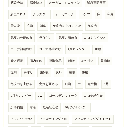
感染予防
感染防止
オーガニックコットン
緊急事態宣言
新型コロナ
クラスター
オーガニック
ヘンプ
麻
麻炭
電磁波
抗菌
消臭
免疫力を上げるには
免疫力
免疫力を高める
鼻うがい
免疫力高める
コロナウイルス
コロナ初期症状
コロナ感染者数
4月カレンダー
運動
腸内環境
腸内細菌
発酵食品
味噌
ぬか漬け
醤油麹
塩麹
手作り
発酵食
笑い
睡眠
修復
免疫力を上げる
免疫を高める
細菌
土
微生物
5月
5月カレンダー
GW
ゴールデンウィーク
コロナ給付金
所得補償
署名
妊活初心者
6月のカレンダー
ママになりたい
ファスティングとは
ファスティングダイエット