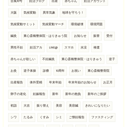
台風10号
妊活ブログ
出産
赤ちゃん
妊活アカウント
大阪
気候変動
異常気象
地球を守ろう！
気候変動サミット
気候変動マーチ
環境破壊
環境問題
鍼灸
東心斎橋整体院・はりきゅう院
お知らせ
振替
受付
男性不妊
妊活アカ
LINE@
スマホ
水没
検査
赤ちゃんが欲しい
不妊鍼灸
東心斎橋整体院・はりきゅう
逆子
お灸
逆子体操
診療
10周年
お祝い
東心斎橋整骨院
出産報告
体外受精
年末年始
年末年始のお知らせ
お正月
卵子の老化
妊娠報告
新年
新年の抱負
新年のご挨拶
初詣
大吉
振り替え
美容
美容鍼
きれいになりたい
シワ
たるみ
くすみ
シミ
ご懐妊報告
ファスティング