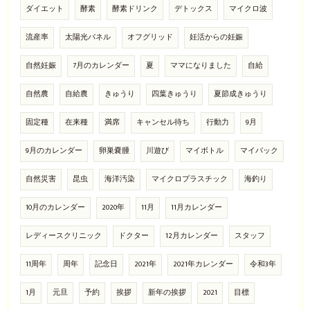
ダイエット
酵素
酵素ドリンク
デトックス
マイクロ波
流産率
太陽光パネル
オフグリッド
妊活からの妊娠
自然妊娠
7月のカレンダー
夏
ママになりました
自給
自然農
自給農
きゅうり
四葉きゅうり
夏節成きゅうり
固定種
在来種
満席
キャンセル待ち
行動力
9月
9月のカレンダー
卵巣嚢腫
川遊び
マイボトル
マイバック
自然災害
昆虫
海洋汚染
マイクロプラスチック
海釣り
10月のカレンダー
2020年
11月
11月カレンダー
レディースクリニック
ドクター
12月カレンダー
スタッフ
11周年
周年
記念日
2021年
2021年カレンダー
令和3年
1月
元旦
予約
挨拶
新年の挨拶
2021
目標