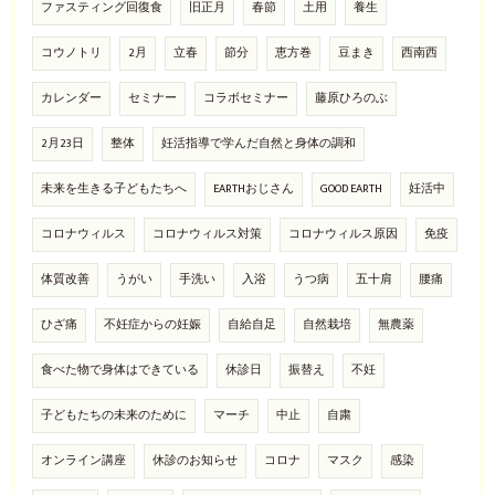
ファスティング回復食
旧正月
春節
土用
養生
コウノトリ
2月
立春
節分
恵方巻
豆まき
西南西
カレンダー
セミナー
コラボセミナー
藤原ひろのぶ
2月23日
整体
妊活指導で学んだ自然と身体の調和
未来を生きる子どもたちへ
EARTHおじさん
GOOD EARTH
妊活中
コロナウィルス
コロナウィルス対策
コロナウィルス原因
免疫
体質改善
うがい
手洗い
入浴
うつ病
五十肩
腰痛
ひざ痛
不妊症からの妊娠
自給自足
自然栽培
無農薬
食べた物で身体はできている
休診日
振替え
不妊
子どもたちの未来のために
マーチ
中止
自粛
オンライン講座
休診のお知らせ
コロナ
マスク
感染