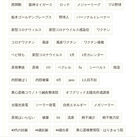
西岡剛
阪神タイガース
ロッテ
メジャーリーグ
プロ野球
栃木ゴールデンブレーブス
野球人
パーソナルトレーナー
新型コロナウィルス
新型コロナウイルス感染症
ワクチン
コロナワクチン
風疹
風疹ワクチン
ワクチン接種
ベビ待ち
新型コロナウイルス
3月
3月カレンダー
原発事故
原発
3.11
ベクレル
㏃
シーベルト
除染
内部被ばく
内部被爆
4月
pcos
2人目不妊
東心斎橋コウノトリ鍼灸整体院
オフグリッド太陽光作成講座
太陽光発電
ソーラー発電
自然エネルギー
メガソーラー
原発はいらない
被爆
5G
流産
精子減少
精子無力症
40代の妊娠
44歳妊娠
44歳出産
東心斎橋整骨院・はりきゅう院