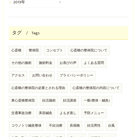
2013年
タグ
Tags
心斎橋
整体院
コンセプト
心斎橋の整体院について
その他の施術
施術料金
お喜びの声
よくある質問
アクセス
お問い合わせ
プライバシーポリシー
心斎橋の整体院の必要とされる理由
心斎橋の整体院の内容について
東心斎橋整体院
妊活施術
妊活講座
一般(整体・鍼灸)
交通事故治療
美容鍼灸
よもぎ蒸し
予防メニュー
コウノトリ鍼灸整体
不妊治療
長堀橋
妊活男性
台風