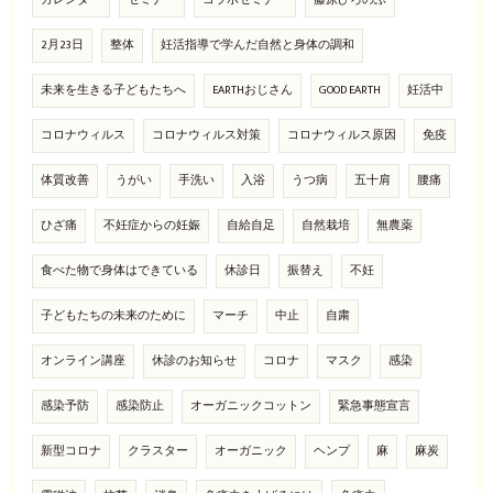
カレンダー
セミナー
コラボセミナー
藤原ひろのぶ
2月23日
整体
妊活指導で学んだ自然と身体の調和
未来を生きる子どもたちへ
EARTHおじさん
GOOD EARTH
妊活中
コロナウィルス
コロナウィルス対策
コロナウィルス原因
免疫
体質改善
うがい
手洗い
入浴
うつ病
五十肩
腰痛
ひざ痛
不妊症からの妊娠
自給自足
自然栽培
無農薬
食べた物で身体はできている
休診日
振替え
不妊
子どもたちの未来のために
マーチ
中止
自粛
オンライン講座
休診のお知らせ
コロナ
マスク
感染
感染予防
感染防止
オーガニックコットン
緊急事態宣言
新型コロナ
クラスター
オーガニック
ヘンプ
麻
麻炭