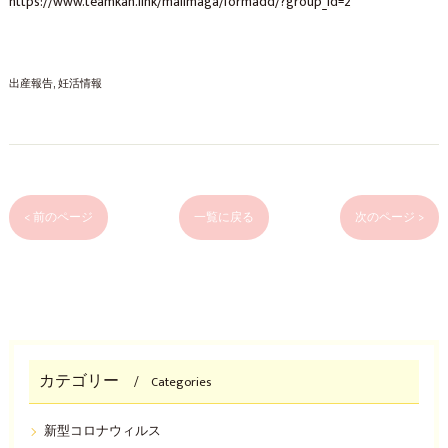
https://www.teamkan.link/mailmaga/formadd/?group_id=2
出産報告
妊活情報
< 前のページ
一覧に戻る
次のページ >
カテゴリー
Categories
新型コロナウィルス