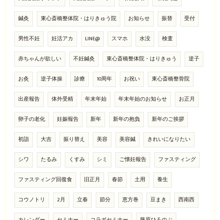
鍼灸
東心斎橋整体院・はりきゅう院
お知らせ
振替
受付
男性不妊
妊活アカ
LINE@
スマホ
水没
検査
赤ちゃんが欲しい
不妊鍼灸
東心斎橋整体院・はりきゅう
逆子
お灸
逆子体操
診療
10周年
お祝い
東心斎橋整骨院
出産報告
体外受精
年末年始
年末年始のお知らせ
お正月
卵子の老化
妊娠報告
新年
新年の抱負
新年のご挨拶
初詣
大吉
振り替え
美容
美容鍼
きれいになりたい
シワ
たるみ
くすみ
シミ
ご懐妊報告
ファスティング
ファスティング回復食
旧正月
春節
土用
養生
コウノトリ
2月
立春
節分
恵方巻
豆まき
西南西