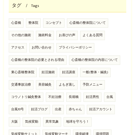
タグ
Tags
心斎橋
整体院
コンセプト
心斎橋の整体院について
その他の施術
施術料金
お喜びの声
よくある質問
アクセス
お問い合わせ
プライバシーポリシー
心斎橋の整体院の必要とされる理由
心斎橋の整体院の内容について
東心斎橋整体院
妊活施術
妊活講座
一般(整体・鍼灸)
交通事故治療
美容鍼灸
よもぎ蒸し
予防メニュー
コウノトリ鍼灸整体
不妊治療
長堀橋
妊活男性
台風
台風10号
妊活ブログ
出産
赤ちゃん
妊活アカウント
大阪
気候変動
異常気象
地球を守ろう！
気候変動サミット
気候変動マーチ
環境破壊
環境問題