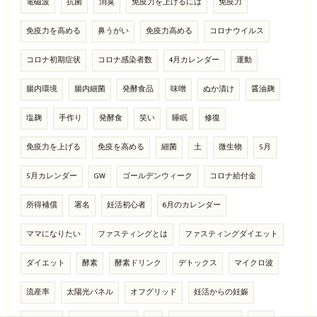
電磁波
抗菌
消臭
免疫力を上げるには
免疫力
免疫力を高める
鼻うがい
免疫力高める
コロナウイルス
コロナ初期症状
コロナ感染者数
4月カレンダー
運動
腸内環境
腸内細菌
発酵食品
味噌
ぬか漬け
醤油麹
塩麹
手作り
発酵食
笑い
睡眠
修復
免疫力を上げる
免疫を高める
細菌
土
微生物
5月
5月カレンダー
GW
ゴールデンウィーク
コロナ給付金
所得補償
署名
妊活初心者
6月のカレンダー
ママになりたい
ファスティングとは
ファスティングダイエット
ダイエット
酵素
酵素ドリンク
デトックス
マイクロ波
流産率
太陽光パネル
オフグリッド
妊活からの妊娠