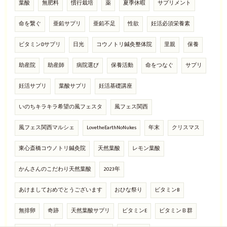
葉酸
無肥料
慣行栽培
薬
夏季休暇
サプリメント
命を繋ぐ
亜鉛サプリ
亜鉛不足
性欲
妊活必須栄養素
ビタミンDサプリ
日光
コウノトリ鍼灸整体院
里親
保養
助産院
助産師
病院選び
保養活動
命をつなぐ
サプリ
妊活サプリ
葉酸サプリ
妊活基礎講座
いのちキラキラ希望の風フェスタ
風フェス関西
風フェス関西マルシェ
LovetheEarthNoNukes
年末
クリスマス
東心斎橋コウノトリ鍼灸院
天然葉酸
レモン葉酸
かんさんのこだわり天然葉酸
2023年
あけましておめでとうございます
おひな祭り
ビタミンB
無排卵
奇跡
天然葉酸サプリ
ビタミンE
ビタミンＢ群