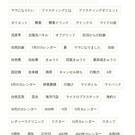
ママになりたい
ファスティングとは
ファスティングダイエット
ダイエット
酵素
酵素ドリンク
デトックス
マイクロ波
流産率
太陽光パネル
オフグリッド
妊活からの妊娠
自然妊娠
7月のカレンダー
夏
ママになりました
自給
自然農
自給農
きゅうり
四葉きゅうり
夏節成きゅうり
固定種
在来種
満席
キャンセル待ち
行動力
9月
9月のカレンダー
卵巣嚢腫
川遊び
マイボトル
マイバック
自然災害
昆虫
海洋汚染
マイクロプラスチック
海釣り
10月のカレンダー
2020年
11月
11月カレンダー
レディースクリニック
ドクター
12月カレンダー
スタッフ
11周年
周年
記念日
2021年
2021年カレンダー
令和3年