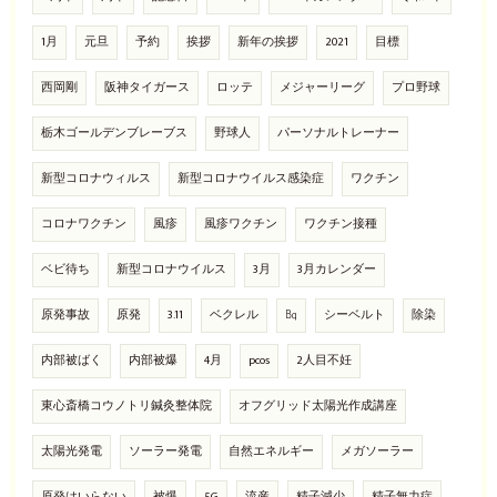
1月
元旦
予約
挨拶
新年の挨拶
2021
目標
西岡剛
阪神タイガース
ロッテ
メジャーリーグ
プロ野球
栃木ゴールデンブレーブス
野球人
パーソナルトレーナー
新型コロナウィルス
新型コロナウイルス感染症
ワクチン
コロナワクチン
風疹
風疹ワクチン
ワクチン接種
ベビ待ち
新型コロナウイルス
3月
3月カレンダー
原発事故
原発
3.11
ベクレル
㏃
シーベルト
除染
内部被ばく
内部被爆
4月
pcos
2人目不妊
東心斎橋コウノトリ鍼灸整体院
オフグリッド太陽光作成講座
太陽光発電
ソーラー発電
自然エネルギー
メガソーラー