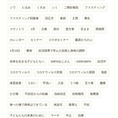
シワ
たるみ
くすみ
シミ
ご懐妊報告
ファスティング
ファスティング回復食
旧正月
春節
土用
養生
コウノトリ
2月
立春
節分
恵方巻
豆まき
西南西
カレンダー
セミナー
コラボセミナー
藤原ひろのぶ
2月23日
整体
妊活指導で学んだ自然と身体の調和
未来を生きる子どもたちへ
EARTHおじさん
GOOD EARTH
妊活中
コロナウィルス
コロナウィルス対策
コロナウィルス原因
免疫
体質改善
うがい
手洗い
入浴
うつ病
五十肩
腰痛
ひざ痛
不妊症からの妊娠
自給自足
自然栽培
無農薬
食べた物で身体はできている
休診日
振替え
不妊
子どもたちの未来のために
マーチ
中止
自粛