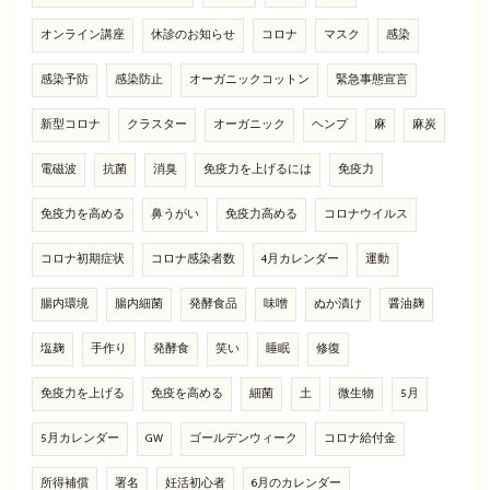
オンライン講座
休診のお知らせ
コロナ
マスク
感染
感染予防
感染防止
オーガニックコットン
緊急事態宣言
新型コロナ
クラスター
オーガニック
ヘンプ
麻
麻炭
電磁波
抗菌
消臭
免疫力を上げるには
免疫力
免疫力を高める
鼻うがい
免疫力高める
コロナウイルス
コロナ初期症状
コロナ感染者数
4月カレンダー
運動
腸内環境
腸内細菌
発酵食品
味噌
ぬか漬け
醤油麹
塩麹
手作り
発酵食
笑い
睡眠
修復
免疫力を上げる
免疫を高める
細菌
土
微生物
5月
5月カレンダー
GW
ゴールデンウィーク
コロナ給付金
所得補償
署名
妊活初心者
6月のカレンダー