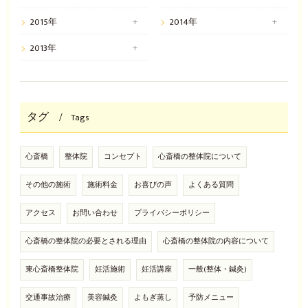
2015年
2014年
2013年
タグ
Tags
心斎橋
整体院
コンセプト
心斎橋の整体院について
その他の施術
施術料金
お喜びの声
よくある質問
アクセス
お問い合わせ
プライバシーポリシー
心斎橋の整体院の必要とされる理由
心斎橋の整体院の内容について
東心斎橋整体院
妊活施術
妊活講座
一般(整体・鍼灸)
交通事故治療
美容鍼灸
よもぎ蒸し
予防メニュー