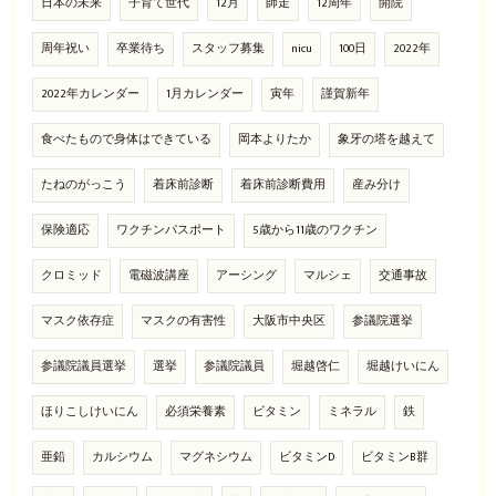
日本の未来
子育て世代
12月
師走
12周年
開院
周年祝い
卒業待ち
スタッフ募集
nicu
100日
2022年
2022年カレンダー
1月カレンダー
寅年
謹賀新年
食べたもので身体はできている
岡本よりたか
象牙の塔を越えて
たねのがっこう
着床前診断
着床前診断費用
産み分け
保険適応
ワクチンパスポート
5歳から11歳のワクチン
クロミッド
電磁波講座
アーシング
マルシェ
交通事故
マスク依存症
マスクの有害性
大阪市中央区
参議院選挙
参議院議員選挙
選挙
参議院議員
堀越啓仁
堀越けいにん
ほりこしけいにん
必須栄養素
ビタミン
ミネラル
鉄
亜鉛
カルシウム
マグネシウム
ビタミンD
ビタミンB群