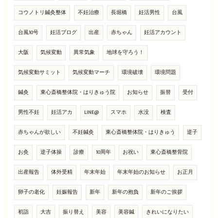
コウノトリ鍼灸整体
不妊治療
長堀橋
妊活男性
台風
台風10号
妊活ブログ
出産
赤ちゃん
妊活アカウント
大阪
気候変動
異常気象
地球を守ろう！
気候変動サミット
気候変動マーチ
環境破壊
環境問題
鍼灸
東心斎橋整体院・はりきゅう院
お知らせ
振替
受付
男性不妊
妊活アカ
LINE@
スマホ
水没
検査
赤ちゃんが欲しい
不妊鍼灸
東心斎橋整体院・はりきゅう
逆子
お灸
逆子体操
診療
10周年
お祝い
東心斎橋整骨院
出産報告
体外受精
年末年始
年末年始のお知らせ
お正月
卵子の老化
妊娠報告
新年
新年の抱負
新年のご挨拶
初詣
大吉
振り替え
美容
美容鍼
きれいになりたい