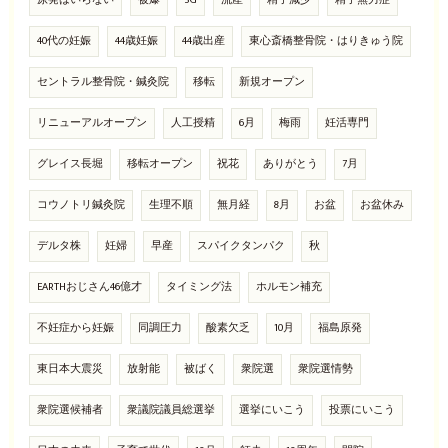
原発はいらない
被爆
5G
流産
精子減少
精子無力症
40代の妊娠
44歳妊娠
44歳出産
東心斎橋整骨院・はりきゅう院
セントラル整骨院・鍼灸院
移転
新規オープン
リニューアルオープン
人工授精
6月
梅雨
妊活専門
グレイス長堀
移転オープン
祝花
ありがとう
7月
コウノトリ鍼灸院
生理不順
無月経
8月
お盆
お盆休み
デルタ株
妊婦
早産
スパイクタンパク
秋
EARTHおじさん46億才
タイミング法
ホルモン補充
不妊症から妊娠
同調圧力
酸素欠乏
10月
福島原発
東日本大震災
放射能
被ばく
衆院選
衆院選情勢
衆院選候補者
衆議院議員総選挙
選挙にいこう
投票にいこう