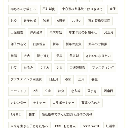
赤ちゃんが欲しい
不妊鍼灸
東心斎橋整体院・はりきゅう
逆子
お灸
逆子体操
診療
10周年
お祝い
東心斎橋整骨院
出産報告
体外受精
年末年始
年末年始のお知らせ
お正月
卵子の老化
妊娠報告
新年
新年の抱負
新年のご挨拶
初詣
大吉
振り替え
美容
美容鍼
きれいになりたい
シワ
たるみ
くすみ
シミ
ご懐妊報告
ファスティング
ファスティング回復食
旧正月
春節
土用
養生
コウノトリ
2月
立春
節分
恵方巻
豆まき
西南西
カレンダー
セミナー
コラボセミナー
藤原ひろのぶ
2月23日
整体
妊活指導で学んだ自然と身体の調和
未来を生きる子どもたちへ
EARTHおじさん
GOOD EARTH
妊活中