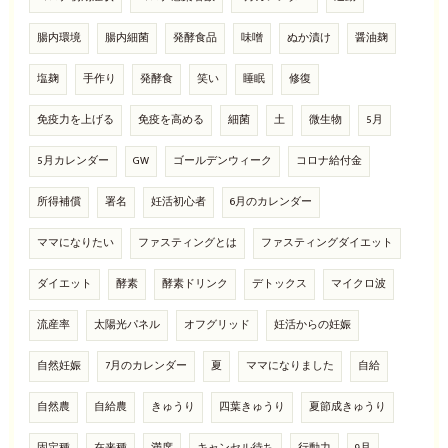
腸内環境
腸内細菌
発酵食品
味噌
ぬか漬け
醤油麹
塩麹
手作り
発酵食
笑い
睡眠
修復
免疫力を上げる
免疫を高める
細菌
土
微生物
5月
5月カレンダー
GW
ゴールデンウィーク
コロナ給付金
所得補償
署名
妊活初心者
6月のカレンダー
ママになりたい
ファスティングとは
ファスティングダイエット
ダイエット
酵素
酵素ドリンク
デトックス
マイクロ波
流産率
太陽光パネル
オフグリッド
妊活からの妊娠
自然妊娠
7月のカレンダー
夏
ママになりました
自給
自然農
自給農
きゅうり
四葉きゅうり
夏節成きゅうり