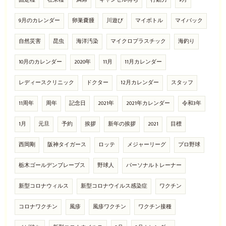
固定種
在来種
満席
キャンセル待ち
行動力
9月
9月のカレンダー
卵巣嚢腫
川遊び
マイボトル
マイバック
自然災害
昆虫
海洋汚染
マイクロプラスチック
海釣り
10月のカレンダー
2020年
11月
11月カレンダー
レディースクリニック
ドクター
12月カレンダー
スタッフ
11周年
周年
記念日
2021年
2021年カレンダー
令和3年
1月
元旦
予約
挨拶
新年の挨拶
2021
目標
西岡剛
阪神タイガース
ロッテ
メジャーリーグ
プロ野球
栃木ゴールデンブレーブス
野球人
パーソナルトレーナー
新型コロナウィルス
新型コロナウイルス感染症
ワクチン
コロナワクチン
風疹
風疹ワクチン
ワクチン接種