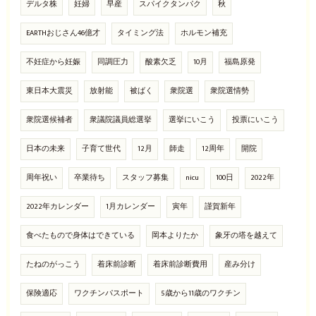
デルタ株
妊婦
早産
スパイクタンパク
秋
EARTHおじさん46億才
タイミング法
ホルモン補充
不妊症から妊娠
同調圧力
酸素欠乏
10月
福島原発
東日本大震災
放射能
被ばく
衆院選
衆院選情勢
衆院選候補者
衆議院議員総選挙
選挙にいこう
投票にいこう
日本の未来
子育て世代
12月
師走
12周年
開院
周年祝い
卒業待ち
スタッフ募集
nicu
100日
2022年
2022年カレンダー
1月カレンダー
寅年
謹賀新年
食べたもので身体はできている
岡本よりたか
象牙の塔を越えて
たねのがっこう
着床前診断
着床前診断費用
産み分け
保険適応
ワクチンパスポート
5歳から11歳のワクチン