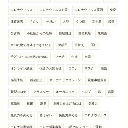
コロナウィルス
コロナウィルス対策
コロナウィルス原因
免疫
体質改善
うがい
手洗い
入浴
うつ病
五十肩
腰痛
ひざ痛
不妊症からの妊娠
自給自足
自然栽培
無農薬
食べた物で身体はできている
休診日
振替え
不妊
子どもたちの未来のために
マーチ
中止
自粛
オンライン講座
休診のお知らせ
コロナ
マスク
感染
感染予防
感染防止
オーガニックコットン
緊急事態宣言
新型コロナ
クラスター
オーガニック
ヘンプ
麻
麻炭
電磁波
抗菌
消臭
免疫力を上げるには
免疫力
免疫力を高める
鼻うがい
免疫力高める
コロナウイルス
コロナ初期症状
コロナ感染者数
4月カレンダー
運動