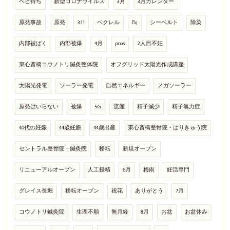
ベビ待ち
新型コロナウイルス
3月
3月カレンダー
原発事故
原発
3.11
ベクレル
㏃
シーベルト
除染
内部被ばく
内部被爆
4月
pcos
2人目不妊
東心斎橋コウノトリ鍼灸整体院
オフグリッド太陽光作成講座
太陽光発電
ソーラー発電
自然エネルギー
メガソーラー
原発はいらない
被爆
5G
流産
精子減少
精子無力症
40代の妊娠
44歳妊娠
44歳出産
東心斎橋整骨院・はりきゅう院
セントラル整骨院・鍼灸院
移転
新規オープン
リニューアルオープン
人工授精
6月
梅雨
妊活専門
グレイス長堀
移転オープン
祝花
ありがとう
7月
コウノトリ鍼灸院
生理不順
無月経
8月
お盆
お盆休み