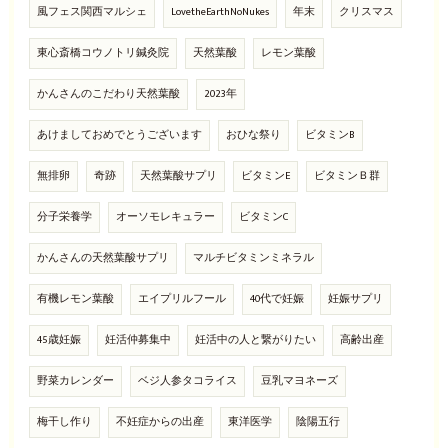
風フェス関西マルシェ
LovetheEarthNoNukes
年末
クリスマス
東心斎橋コウノトリ鍼灸院
天然葉酸
レモン葉酸
かんさんのこだわり天然葉酸
2023年
あけましておめでとうございます
おひな祭り
ビタミンB
無排卵
奇跡
天然葉酸サプリ
ビタミンE
ビタミンＢ群
分子栄養学
オーソモレキュラー
ビタミンC
かんさんの天然葉酸サプリ
マルチビタミンミネラル
有機レモン葉酸
エイプリルフール
40代で妊娠
妊娠サプリ
45歳妊娠
妊活仲募集中
妊活中の人と繋がりたい
高齢出産
野菜カレンダー
ベジ人参タコライス
豆乳マヨネーズ
梅干し作り
不妊症からの出産
東洋医学
陰陽五行