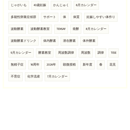
じゃがいも
43歳妊娠
かんじゅく
6月カレンダー
多能性卵巣症候群
サポート
体
体質
妊娠しやすい体作り
波動酵素
波動酵素教室
TENSAY
発酵
8月カレンダー
波動酵素ドリンク
体内酵素
潜在酵素
体外酵素
9月カレンダー
酵素教室
周波数調律
周波数
調律
TESE
無精子症
16周年
2026年
顕微授精
新年度
春
花見
不育症
化学流産
7月カレンダー