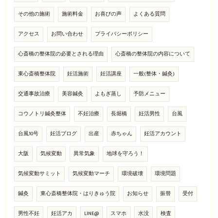
その他の施術
施術料金
お喜びの声
よくある質問
アクセス
お問い合わせ
プライバシーポリシー
心斎橋の整体院の必要とされる理由
心斎橋の整体院の内容について
東心斎橋整体院
妊活施術
妊活講座
一般(整体・鍼灸)
交通事故治療
美容鍼灸
よもぎ蒸し
予防メニュー
コウノトリ鍼灸整体
不妊治療
長堀橋
妊活男性
台風
台風10号
妊活ブログ
出産
赤ちゃん
妊活アカウント
大阪
気候変動
異常気象
地球を守ろう！
気候変動サミット
気候変動マーチ
環境破壊
環境問題
鍼灸
東心斎橋整体院・はりきゅう院
お知らせ
振替
受付
男性不妊
妊活アカ
LINE@
スマホ
水没
検査