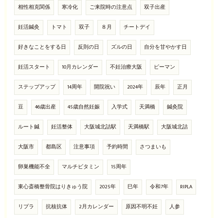
相性相克関係
寒冷化
ご来院時の注意点
双子出産
妊活鍼灸
トマト
双子
８月
チートデイ
好きなことをする日
反則の日
ズルの日
自分を甘やかす日
妊活スタート
10月カレンダー
不妊治療大阪
ピーマン
ステップアップ
14周年
開院祝い
2024年
辰年
正月
豆
46歳出産
45歳自然妊娠
入学式
天満橋
鍼灸院
ルート鍼
妊活整体
大阪城北詰駅
天満橋駅
大阪城北詰
大阪市
都島区
注意事項
予約時間
さつまいも
卵巣機能不全
マルチビタミン
15周年
東心斎橋整骨院はりきゅう院
2025年
巳年
令和7年
RIPLA
リプラ
抗核抗体
2月カレンダー
原因不明不妊
人参