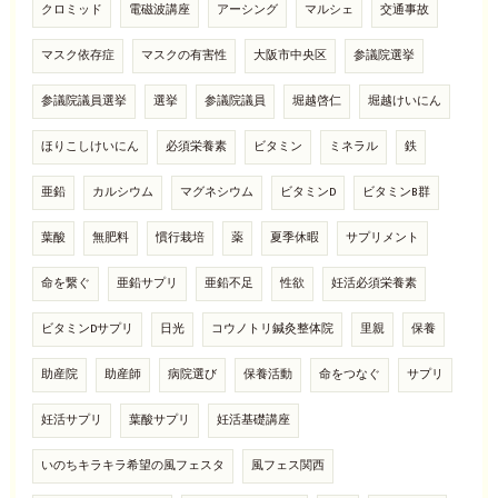
クロミッド
電磁波講座
アーシング
マルシェ
交通事故
マスク依存症
マスクの有害性
大阪市中央区
参議院選挙
参議院議員選挙
選挙
参議院議員
堀越啓仁
堀越けいにん
ほりこしけいにん
必須栄養素
ビタミン
ミネラル
鉄
亜鉛
カルシウム
マグネシウム
ビタミンD
ビタミンB群
葉酸
無肥料
慣行栽培
薬
夏季休暇
サプリメント
命を繋ぐ
亜鉛サプリ
亜鉛不足
性欲
妊活必須栄養素
ビタミンDサプリ
日光
コウノトリ鍼灸整体院
里親
保養
助産院
助産師
病院選び
保養活動
命をつなぐ
サプリ
妊活サプリ
葉酸サプリ
妊活基礎講座
いのちキラキラ希望の風フェスタ
風フェス関西