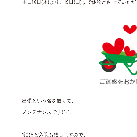
本日16日(木)より、19日(日)まで休診とさせていた
出張という名を借りて、
メンテナンスです(^-^;
1泊ほど入院も致しますので、