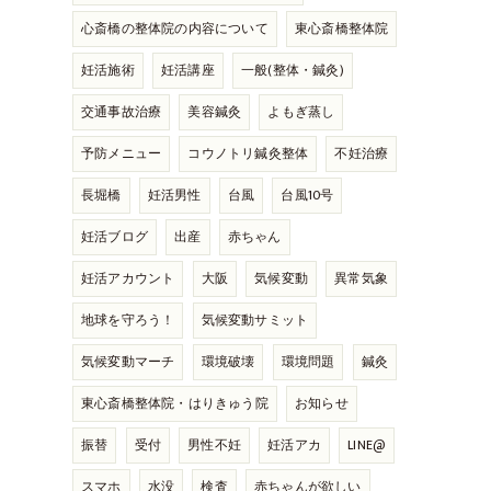
心斎橋の整体院の内容について
東心斎橋整体院
妊活施術
妊活講座
一般(整体・鍼灸)
交通事故治療
美容鍼灸
よもぎ蒸し
予防メニュー
コウノトリ鍼灸整体
不妊治療
長堀橋
妊活男性
台風
台風10号
妊活ブログ
出産
赤ちゃん
妊活アカウント
大阪
気候変動
異常気象
地球を守ろう！
気候変動サミット
気候変動マーチ
環境破壊
環境問題
鍼灸
東心斎橋整体院・はりきゅう院
お知らせ
振替
受付
男性不妊
妊活アカ
LINE@
スマホ
水没
検査
赤ちゃんが欲しい