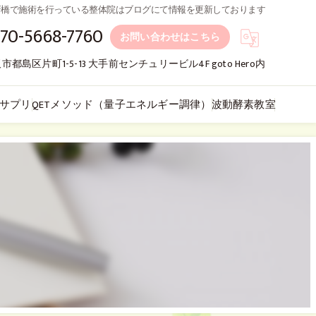
,心斎橋で施術を行っている整体院はブログにて情報を更新しております
70-5668-7760
お問い合わせはこちら
市都島区片町1-5-13 大手前センチュリービル4F goto Hero内
サプリ
QETメソッド（量子エネルギー調律）
波動酵素教室