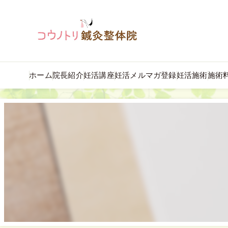
ホーム
院長紹介
妊活講座
妊活メルマガ登録
妊活施術
施術