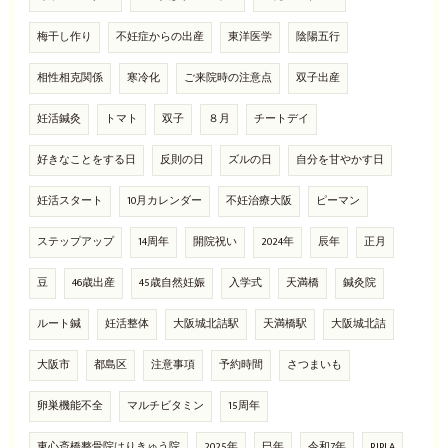
梅干し作り
不妊症からの出産
東洋医学
陰陽五行
相性相克関係
寒冷化
ご来院時の注意点
双子出産
妊活鍼灸
トマト
双子
８月
チートデイ
好きなことをする日
反則の日
ズルの日
自分を甘やかす日
妊活スタート
10月カレンダー
不妊治療大阪
ピーマン
ステップアップ
14周年
開院祝い
2024年
辰年
正月
豆
46歳出産
45歳自然妊娠
入学式
天満橋
鍼灸院
ルート鍼
妊活整体
大阪城北詰駅
天満橋駅
大阪城北詰
大阪市
都島区
注意事項
予約時間
さつまいも
卵巣機能不全
マルチビタミン
15周年
東心斎橋整骨院はりきゅう院
2025年
巳年
令和7年
RIPLA