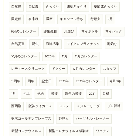
自然農
自給農
きゅうり
四葉きゅうり
夏節成きゅうり
固定種
在来種
満席
キャンセル待ち
行動力
9月
9月のカレンダー
卵巣嚢腫
川遊び
マイボトル
マイバック
自然災害
昆虫
海洋汚染
マイクロプラスチック
海釣り
10月のカレンダー
2020年
11月
11月カレンダー
レディースクリニック
ドクター
12月カレンダー
スタッフ
11周年
周年
記念日
2021年
2021年カレンダー
令和3年
1月
元旦
予約
挨拶
新年の挨拶
2021
目標
西岡剛
阪神タイガース
ロッテ
メジャーリーグ
プロ野球
栃木ゴールデンブレーブス
野球人
パーソナルトレーナー
新型コロナウィルス
新型コロナウイルス感染症
ワクチン