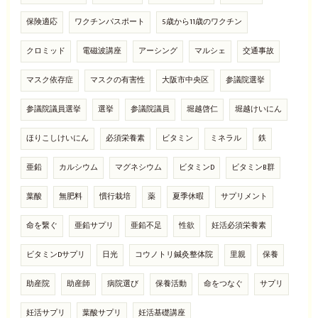
保険適応
ワクチンパスポート
5歳から11歳のワクチン
クロミッド
電磁波講座
アーシング
マルシェ
交通事故
マスク依存症
マスクの有害性
大阪市中央区
参議院選挙
参議院議員選挙
選挙
参議院議員
堀越啓仁
堀越けいにん
ほりこしけいにん
必須栄養素
ビタミン
ミネラル
鉄
亜鉛
カルシウム
マグネシウム
ビタミンD
ビタミンB群
葉酸
無肥料
慣行栽培
薬
夏季休暇
サプリメント
命を繋ぐ
亜鉛サプリ
亜鉛不足
性欲
妊活必須栄養素
ビタミンDサプリ
日光
コウノトリ鍼灸整体院
里親
保養
助産院
助産師
病院選び
保養活動
命をつなぐ
サプリ
妊活サプリ
葉酸サプリ
妊活基礎講座