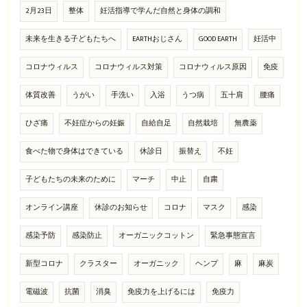
2月23日
整体
妊活指導で学んだ自然と身体の調和
未来を生きる子どもたちへ
EARTHおじさん
GOOD EARTH
妊活中
コロナウィルス
コロナウィルス対策
コロナウィルス原因
免疫
体質改善
うがい
手洗い
入浴
うつ病
五十肩
腰痛
ひざ痛
不妊症からの妊娠
自給自足
自然栽培
無農薬
食べた物で身体はできている
休診日
振替え
不妊
子どもたちの未来のために
マーチ
中止
自粛
オンライン講座
休診のお知らせ
コロナ
マスク
感染
感染予防
感染防止
オーガニックコットン
緊急事態宣言
新型コロナ
クラスター
オーガニック
ヘンプ
麻
麻炭
電磁波
抗菌
消臭
免疫力を上げるには
免疫力