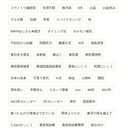
コウノトリ鍼灸院
生理不順
無月経
8月
お盆
お盆休み
デルタ株
妊婦
早産
スパイクタンパク
秋
EARTHおじさん46億才
タイミング法
ホルモン補充
不妊症から妊娠
同調圧力
酸素欠乏
10月
福島原発
東日本大震災
放射能
被ばく
衆院選
衆院選情勢
衆院選候補者
衆議院議員総選挙
選挙にいこう
投票にいこう
日本の未来
子育て世代
12月
師走
12周年
開院
周年祝い
卒業待ち
スタッフ募集
nicu
100日
2022年
2022年カレンダー
1月カレンダー
寅年
謹賀新年
食べたもので身体はできている
岡本よりたか
象牙の塔を越えて
たねのがっこう
着床前診断
着床前診断費用
産み分け