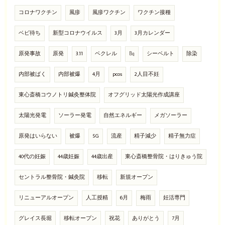
コロナワクチン
風疹
風疹ワクチン
ワクチン接種
ベビ待ち
新型コロナウイルス
3月
3月カレンダー
原発事故
原発
3.11
ベクレル
㏃
シーベルト
除染
内部被ばく
内部被爆
4月
pcos
2人目不妊
東心斎橋コウノトリ鍼灸整体院
オフグリッド太陽光作成講座
太陽光発電
ソーラー発電
自然エネルギー
メガソーラー
原発はいらない
被爆
5G
流産
精子減少
精子無力症
40代の妊娠
44歳妊娠
44歳出産
東心斎橋整骨院・はりきゅう院
セントラル整骨院・鍼灸院
移転
新規オープン
リニューアルオープン
人工授精
6月
梅雨
妊活専門
グレイス長堀
移転オープン
祝花
ありがとう
7月