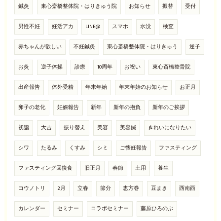
鍼灸
東心斎橋整体院・はりきゅう院
お知らせ
振替
受付
男性不妊
妊活アカ
LINE@
スマホ
水没
検査
赤ちゃんが欲しい
不妊鍼灸
東心斎橋整体院・はりきゅう
逆子
お灸
逆子体操
診療
10周年
お祝い
東心斎橋整骨院
出産報告
体外受精
年末年始
年末年始のお知らせ
お正月
卵子の老化
妊娠報告
新年
新年の抱負
新年のご挨拶
初詣
大吉
振り替え
美容
美容鍼
きれいになりたい
シワ
たるみ
くすみ
シミ
ご懐妊報告
ファスティング
ファスティング回復食
旧正月
春節
土用
養生
コウノトリ
2月
立春
節分
恵方巻
豆まき
西南西
カレンダー
セミナー
コラボセミナー
藤原ひろのぶ