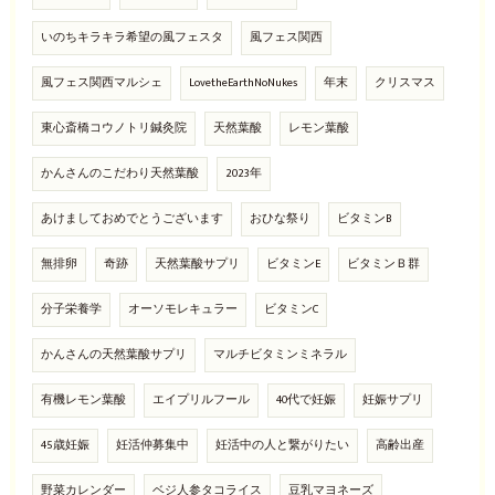
いのちキラキラ希望の風フェスタ
風フェス関西
風フェス関西マルシェ
LovetheEarthNoNukes
年末
クリスマス
東心斎橋コウノトリ鍼灸院
天然葉酸
レモン葉酸
かんさんのこだわり天然葉酸
2023年
あけましておめでとうございます
おひな祭り
ビタミンB
無排卵
奇跡
天然葉酸サプリ
ビタミンE
ビタミンＢ群
分子栄養学
オーソモレキュラー
ビタミンC
かんさんの天然葉酸サプリ
マルチビタミンミネラル
有機レモン葉酸
エイプリルフール
40代で妊娠
妊娠サプリ
45歳妊娠
妊活仲募集中
妊活中の人と繋がりたい
高齢出産
野菜カレンダー
ベジ人参タコライス
豆乳マヨネーズ