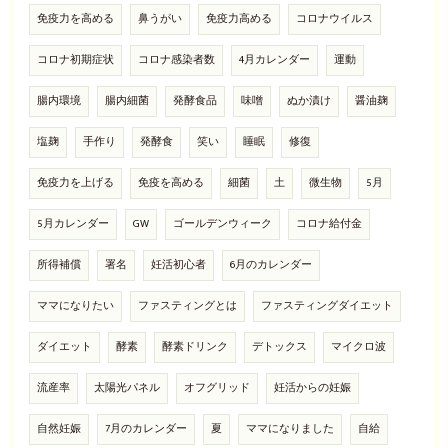
免疫力を高める
鼻うがい
免疫力高める
コロナウイルス
コロナ初期症状
コロナ感染者数
4月カレンダー
運動
腸内環境
腸内細菌
発酵食品
味噌
ぬか漬け
醤油麹
塩麹
手作り
発酵食
笑い
睡眠
修復
免疫力を上げる
免疫を高める
細菌
土
微生物
5月
5月カレンダー
GW
ゴールデンウィーク
コロナ給付金
所得補償
署名
妊活初心者
6月のカレンダー
ママになりたい
ファスティングとは
ファスティングダイエット
ダイエット
酵素
酵素ドリンク
デトックス
マイクロ波
流産率
太陽光パネル
オフグリッド
妊活からの妊娠
自然妊娠
7月のカレンダー
夏
ママになりました
自給