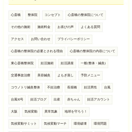
心斎橋
整体院
コンセプト
心斎橋の整体院について
その他の施術
施術料金
お喜びの声
よくある質問
アクセス
お問い合わせ
プライバシーポリシー
心斎橋の整体院の必要とされる理由
心斎橋の整体院の内容について
東心斎橋整体院
妊活施術
妊活講座
一般(整体・鍼灸)
交通事故治療
美容鍼灸
よもぎ蒸し
予防メニュー
コウノトリ鍼灸整体
不妊治療
長堀橋
妊活男性
台風
台風10号
妊活ブログ
出産
赤ちゃん
妊活アカウント
大阪
気候変動
異常気象
地球を守ろう！
気候変動サミット
気候変動マーチ
環境破壊
環境問題