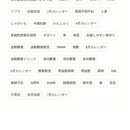
リプラ
抗核抗体
2月カレンダー
原因不明不妊
人参
じゃがいも
43歳妊娠
かんじゅく
6月カレンダー
多能性卵巣症候群
サポート
体
体質
妊娠しやすい体作り
波動酵素
波動酵素教室
TENSAY
発酵
8月カレンダー
波動酵素ドリンク
体内酵素
潜在酵素
体外酵素
9月カレンダー
酵素教室
周波数調律
周波数
調律
TESE
無精子症
16周年
2026年
顕微授精
新年度
春
花見
不育症
化学流産
7月カレンダー