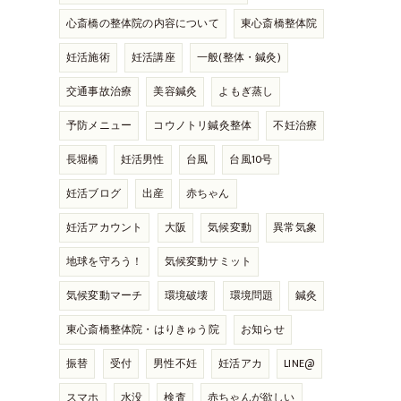
心斎橋の整体院の内容について
東心斎橋整体院
妊活施術
妊活講座
一般(整体・鍼灸)
交通事故治療
美容鍼灸
よもぎ蒸し
予防メニュー
コウノトリ鍼灸整体
不妊治療
長堀橋
妊活男性
台風
台風10号
妊活ブログ
出産
赤ちゃん
妊活アカウント
大阪
気候変動
異常気象
地球を守ろう！
気候変動サミット
気候変動マーチ
環境破壊
環境問題
鍼灸
東心斎橋整体院・はりきゅう院
お知らせ
振替
受付
男性不妊
妊活アカ
LINE@
スマホ
水没
検査
赤ちゃんが欲しい