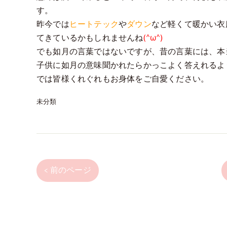
す。
昨今では
ヒートテック
や
ダウン
など軽くて暖かい衣
てきているかもしれませんね
(^ω^)
でも如月の言葉ではないですが、昔の言葉には、本
子供に如月の意味聞かれたらかっこよく答えれるよ
では皆様くれぐれもお身体をご自愛ください。
未分類
< 前のページ