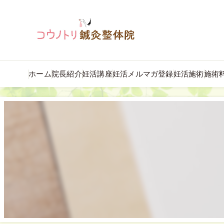
ホーム
院長紹介
妊活講座
妊活メルマガ登録
妊活施術
施術