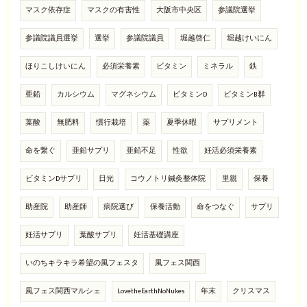
マスク依存症
マスクの有害性
大阪市中央区
参議院選挙
参議院議員選挙
選挙
参議院議員
堀越啓仁
堀越けいにん
ほりこしけいにん
必須栄養素
ビタミン
ミネラル
鉄
亜鉛
カルシウム
マグネシウム
ビタミンD
ビタミンB群
葉酸
無肥料
慣行栽培
薬
夏季休暇
サプリメント
命を繋ぐ
亜鉛サプリ
亜鉛不足
性欲
妊活必須栄養素
ビタミンDサプリ
日光
コウノトリ鍼灸整体院
里親
保養
助産院
助産師
病院選び
保養活動
命をつなぐ
サプリ
妊活サプリ
葉酸サプリ
妊活基礎講座
いのちキラキラ希望の風フェスタ
風フェス関西
風フェス関西マルシェ
LovetheEarthNoNukes
年末
クリスマス