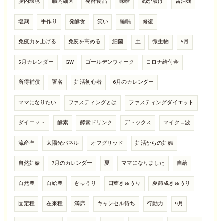
腸内環境
腸内細菌
発酵食品
味噌
ぬか漬け
醤油麹
塩麹
手作り
発酵食
笑い
睡眠
修復
免疫力を上げる
免疫を高める
細菌
土
微生物
5月
5月カレンダー
GW
ゴールデンウィーク
コロナ給付金
所得補償
署名
妊活初心者
6月のカレンダー
ママになりたい
ファスティングとは
ファスティングダイエット
ダイエット
酵素
酵素ドリンク
デトックス
マイクロ波
流産率
太陽光パネル
オフグリッド
妊活からの妊娠
自然妊娠
7月のカレンダー
夏
ママになりました
自給
自然農
自給農
きゅうり
四葉きゅうり
夏節成きゅうり
固定種
在来種
満席
キャンセル待ち
行動力
9月