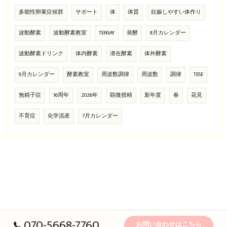
多能性卵巣症候群
サポート
体
体質
妊娠しやすい体作り
波動酵素
波動酵素教室
TENSAY
発酵
8月カレンダー
波動酵素ドリンク
体内酵素
潜在酵素
体外酵素
9月カレンダー
酵素教室
周波数調律
周波数
調律
TESE
無精子症
16周年
2026年
顕微授精
新年度
春
花見
不育症
化学流産
7月カレンダー
070-5668-7760
お問い合わせはこちら