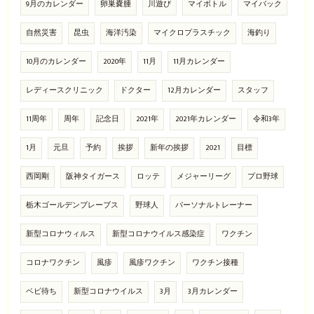
9月のカレンダー
卵巣嚢腫
川遊び
マイボトル
マイバック
自然災害
昆虫
海洋汚染
マイクロプラスチック
海釣り
10月のカレンダー
2020年
11月
11月カレンダー
レディースクリニック
ドクター
12月カレンダー
スタッフ
11周年
周年
記念日
2021年
2021年カレンダー
令和3年
1月
元旦
予約
挨拶
新年の挨拶
2021
目標
西岡剛
阪神タイガース
ロッテ
メジャーリーグ
プロ野球
栃木ゴールデンブレーブス
野球人
パーソナルトレーナー
新型コロナウィルス
新型コロナウイルス感染症
ワクチン
コロナワクチン
風疹
風疹ワクチン
ワクチン接種
ベビ待ち
新型コロナウイルス
3月
3月カレンダー