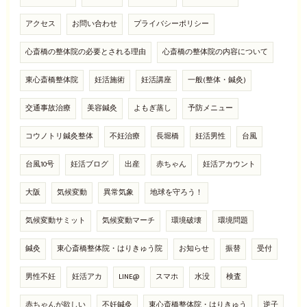
アクセス
お問い合わせ
プライバシーポリシー
心斎橋の整体院の必要とされる理由
心斎橋の整体院の内容について
東心斎橋整体院
妊活施術
妊活講座
一般(整体・鍼灸)
交通事故治療
美容鍼灸
よもぎ蒸し
予防メニュー
コウノトリ鍼灸整体
不妊治療
長堀橋
妊活男性
台風
台風10号
妊活ブログ
出産
赤ちゃん
妊活アカウント
大阪
気候変動
異常気象
地球を守ろう！
気候変動サミット
気候変動マーチ
環境破壊
環境問題
鍼灸
東心斎橋整体院・はりきゅう院
お知らせ
振替
受付
男性不妊
妊活アカ
LINE@
スマホ
水没
検査
赤ちゃんが欲しい
不妊鍼灸
東心斎橋整体院・はりきゅう
逆子