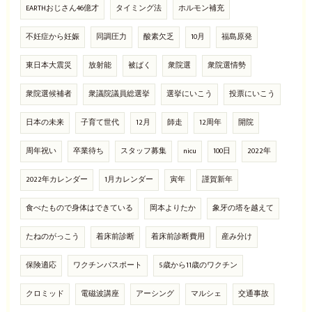
EARTHおじさん46億才
タイミング法
ホルモン補充
不妊症から妊娠
同調圧力
酸素欠乏
10月
福島原発
東日本大震災
放射能
被ばく
衆院選
衆院選情勢
衆院選候補者
衆議院議員総選挙
選挙にいこう
投票にいこう
日本の未来
子育て世代
12月
師走
12周年
開院
周年祝い
卒業待ち
スタッフ募集
nicu
100日
2022年
2022年カレンダー
1月カレンダー
寅年
謹賀新年
食べたもので身体はできている
岡本よりたか
象牙の塔を越えて
たねのがっこう
着床前診断
着床前診断費用
産み分け
保険適応
ワクチンパスポート
5歳から11歳のワクチン
クロミッド
電磁波講座
アーシング
マルシェ
交通事故