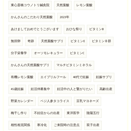
東心斎橋コウノトリ鍼灸院
天然葉酸
レモン葉酸
かんさんのこだわり天然葉酸
2023年
あけましておめでとうございます
おひな祭り
ビタミンB
無排卵
奇跡
天然葉酸サプリ
ビタミンE
ビタミンＢ群
分子栄養学
オーソモレキュラー
ビタミンC
かんさんの天然葉酸サプリ
マルチビタミンミネラル
有機レモン葉酸
エイプリルフール
40代で妊娠
妊娠サプリ
45歳妊娠
妊活仲募集中
妊活中の人と繋がりたい
高齢出産
野菜カレンダー
ベジ人参タコライス
豆乳マヨネーズ
梅干し作り
不妊症からの出産
東洋医学
陰陽五行
相性相克関係
寒冷化
ご来院時の注意点
双子出産