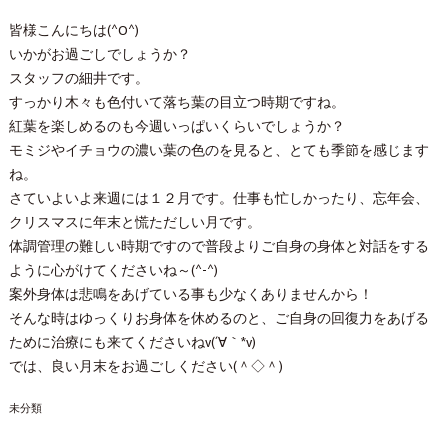
皆様こんにちは(^O^)
いかがお過ごしでしょうか？
スタッフの細井です。
すっかり木々も色付いて落ち葉の目立つ時期ですね。
紅葉を楽しめるのも今週いっぱいくらいでしょうか？
モミジやイチョウの濃い葉の色のを見ると、とても季節を感じます
ね。
さていよいよ来週には１２月です。仕事も忙しかったり、忘年会、
クリスマスに年末と慌ただしい月です。
体調管理の難しい時期ですので普段よりご自身の身体と対話をする
ように心がけてくださいね～(^-^)
案外身体は悲鳴をあげている事も少なくありませんから！
そんな時はゆっくりお身体を休めるのと、ご自身の回復力をあげる
ために治療にも来てくださいねv(´∀｀*v)
では、良い月末をお過ごしください(＾◇＾)
未分類