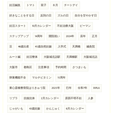
妊活鍼灸
トマト
双子
８月
チートデイ
好きなことをする日
反則の日
ズルの日
自分を甘やかす日
妊活スタート
10月カレンダー
不妊治療大阪
ピーマン
ステップアップ
14周年
開院祝い
2024年
辰年
正月
豆
46歳出産
45歳自然妊娠
入学式
天満橋
鍼灸院
ルート鍼
妊活整体
大阪城北詰駅
天満橋駅
大阪城北詰
大阪市
都島区
注意事項
予約時間
さつまいも
卵巣機能不全
マルチビタミン
15周年
東心斎橋整骨院はりきゅう院
2025年
巳年
令和7年
RIPLA
リプラ
抗核抗体
2月カレンダー
原因不明不妊
人参
じゃがいも
43歳妊娠
かんじゅく
6月カレンダー