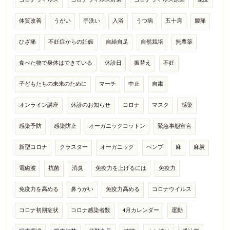
コロナウィルス
コロナウィルス対策
コロナウィルス原因
免疫
体質改善
うがい
手洗い
入浴
うつ病
五十肩
腰痛
ひざ痛
不妊症からの妊娠
自給自足
自然栽培
無農薬
食べた物で身体はできている
休診日
振替え
不妊
子どもたちの未来のために
マーチ
中止
自粛
オンライン講座
休診のお知らせ
コロナ
マスク
感染
感染予防
感染防止
オーガニックコットン
緊急事態宣言
新型コロナ
クラスター
オーガニック
ヘンプ
麻
麻炭
電磁波
抗菌
消臭
免疫力を上げるには
免疫力
免疫力を高める
鼻うがい
免疫力高める
コロナウイルス
コロナ初期症状
コロナ感染者数
4月カレンダー
運動