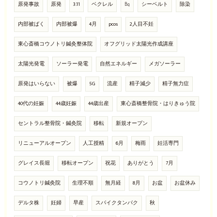
原発事故
原発
3.11
ベクレル
㏃
シーベルト
除染
内部被ばく
内部被爆
4月
pcos
2人目不妊
東心斎橋コウノトリ鍼灸整体院
オフグリッド太陽光作成講座
太陽光発電
ソーラー発電
自然エネルギー
メガソーラー
原発はいらない
被爆
5G
流産
精子減少
精子無力症
40代の妊娠
44歳妊娠
44歳出産
東心斎橋整骨院・はりきゅう院
セントラル整骨院・鍼灸院
移転
新規オープン
リニューアルオープン
人工授精
6月
梅雨
妊活専門
グレイス長堀
移転オープン
祝花
ありがとう
7月
コウノトリ鍼灸院
生理不順
無月経
8月
お盆
お盆休み
デルタ株
妊婦
早産
スパイクタンパク
秋