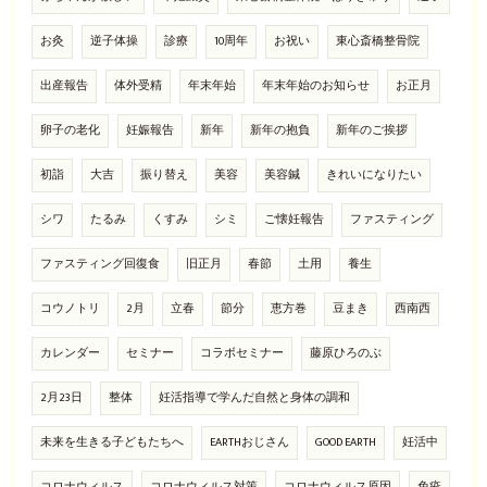
お灸
逆子体操
診療
10周年
お祝い
東心斎橋整骨院
出産報告
体外受精
年末年始
年末年始のお知らせ
お正月
卵子の老化
妊娠報告
新年
新年の抱負
新年のご挨拶
初詣
大吉
振り替え
美容
美容鍼
きれいになりたい
シワ
たるみ
くすみ
シミ
ご懐妊報告
ファスティング
ファスティング回復食
旧正月
春節
土用
養生
コウノトリ
2月
立春
節分
恵方巻
豆まき
西南西
カレンダー
セミナー
コラボセミナー
藤原ひろのぶ
2月23日
整体
妊活指導で学んだ自然と身体の調和
未来を生きる子どもたちへ
EARTHおじさん
GOOD EARTH
妊活中