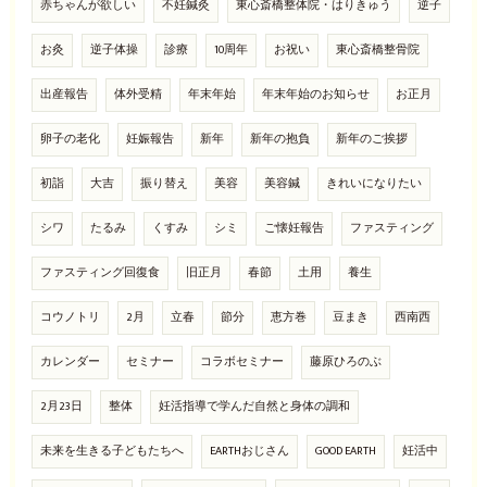
赤ちゃんが欲しい
不妊鍼灸
東心斎橋整体院・はりきゅう
逆子
お灸
逆子体操
診療
10周年
お祝い
東心斎橋整骨院
出産報告
体外受精
年末年始
年末年始のお知らせ
お正月
卵子の老化
妊娠報告
新年
新年の抱負
新年のご挨拶
初詣
大吉
振り替え
美容
美容鍼
きれいになりたい
シワ
たるみ
くすみ
シミ
ご懐妊報告
ファスティング
ファスティング回復食
旧正月
春節
土用
養生
コウノトリ
2月
立春
節分
恵方巻
豆まき
西南西
カレンダー
セミナー
コラボセミナー
藤原ひろのぶ
2月23日
整体
妊活指導で学んだ自然と身体の調和
未来を生きる子どもたちへ
EARTHおじさん
GOOD EARTH
妊活中