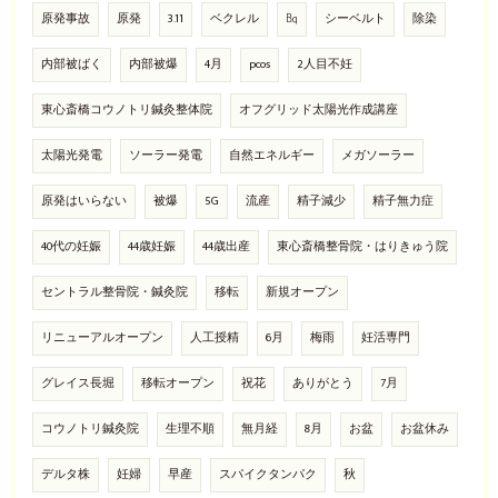
原発事故
原発
3.11
ベクレル
㏃
シーベルト
除染
内部被ばく
内部被爆
4月
pcos
2人目不妊
東心斎橋コウノトリ鍼灸整体院
オフグリッド太陽光作成講座
太陽光発電
ソーラー発電
自然エネルギー
メガソーラー
原発はいらない
被爆
5G
流産
精子減少
精子無力症
40代の妊娠
44歳妊娠
44歳出産
東心斎橋整骨院・はりきゅう院
セントラル整骨院・鍼灸院
移転
新規オープン
リニューアルオープン
人工授精
6月
梅雨
妊活専門
グレイス長堀
移転オープン
祝花
ありがとう
7月
コウノトリ鍼灸院
生理不順
無月経
8月
お盆
お盆休み
デルタ株
妊婦
早産
スパイクタンパク
秋