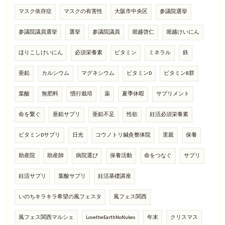
マスク依存症
マスクの有害性
大阪市中央区
参議院選挙
参議院議員選挙
選挙
参議院議員
堀越啓仁
堀越けいにん
ほりこしけいにん
必須栄養素
ビタミン
ミネラル
鉄
亜鉛
カルシウム
マグネシウム
ビタミンD
ビタミンB群
葉酸
無肥料
慣行栽培
薬
夏季休暇
サプリメント
命を繋ぐ
亜鉛サプリ
亜鉛不足
性欲
妊活必須栄養素
ビタミンDサプリ
日光
コウノトリ鍼灸整体院
里親
保養
助産院
助産師
病院選び
保養活動
命をつなぐ
サプリ
妊活サプリ
葉酸サプリ
妊活基礎講座
いのちキラキラ希望の風フェスタ
風フェス関西
風フェス関西マルシェ
LovetheEarthNoNukes
年末
クリスマス