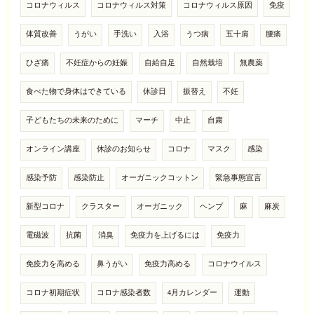
コロナウィルス
コロナウィルス対策
コロナウィルス原因
免疫
体質改善
うがい
手洗い
入浴
うつ病
五十肩
腰痛
ひざ痛
不妊症からの妊娠
自給自足
自然栽培
無農薬
食べた物で身体はできている
休診日
振替え
不妊
子どもたちの未来のために
マーチ
中止
自粛
オンライン講座
休診のお知らせ
コロナ
マスク
感染
感染予防
感染防止
オーガニックコットン
緊急事態宣言
新型コロナ
クラスター
オーガニック
ヘンプ
麻
麻炭
電磁波
抗菌
消臭
免疫力を上げるには
免疫力
免疫力を高める
鼻うがい
免疫力高める
コロナウイルス
コロナ初期症状
コロナ感染者数
4月カレンダー
運動