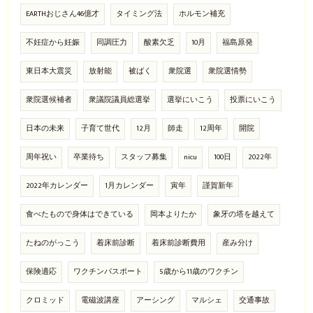
EARTHおじさん46億才
タイミング法
ホルモン補充
不妊症から妊娠
同調圧力
酸素欠乏
10月
福島原発
東日本大震災
放射能
被ばく
衆院選
衆院選情勢
衆院選候補者
衆議院議員総選挙
選挙にいこう
投票にいこう
日本の未来
子育て世代
12月
師走
12周年
開院
周年祝い
卒業待ち
スタッフ募集
nicu
100日
2022年
2022年カレンダー
1月カレンダー
寅年
謹賀新年
食べたもので身体はできている
岡本よりたか
象牙の塔を越えて
たねのがっこう
着床前診断
着床前診断費用
産み分け
保険適応
ワクチンパスポート
5歳から11歳のワクチン
クロミッド
電磁波講座
アーシング
マルシェ
交通事故