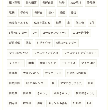
腸内環境
腸内細菌
発酵食品
味噌
ぬか漬け
醤油麹
塩麹
手作り
発酵食
笑い
睡眠
修復
免疫力を上げる
免疫を高める
細菌
土
微生物
5月
5月カレンダー
GW
ゴールデンウィーク
コロナ給付金
所得補償
署名
妊活初心者
6月のカレンダー
ママになりたい
ファスティングとは
ファスティングダイエット
ダイエット
酵素
酵素ドリンク
デトックス
マイクロ波
流産率
太陽光パネル
オフグリッド
妊活からの妊娠
自然妊娠
7月のカレンダー
夏
ママになりました
自給
自然農
自給農
きゅうり
四葉きゅうり
夏節成きゅうり
固定種
在来種
満席
キャンセル待ち
行動力
9月