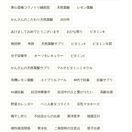
東心斎橋コウノトリ鍼灸院
天然葉酸
レモン葉酸
かんさんのこだわり天然葉酸
2023年
あけましておめでとうございます
おひな祭り
ビタミンB
無排卵
奇跡
天然葉酸サプリ
ビタミンE
ビタミンＢ群
分子栄養学
オーソモレキュラー
ビタミンC
かんさんの天然葉酸サプリ
マルチビタミンミネラル
有機レモン葉酸
エイプリルフール
40代で妊娠
妊娠サプリ
45歳妊娠
妊活仲募集中
妊活中の人と繋がりたい
高齢出産
野菜カレンダー
ベジ人参タコライス
豆乳マヨネーズ
梅干し作り
不妊症からの出産
東洋医学
陰陽五行
相性相克関係
寒冷化
ご来院時の注意点
双子出産