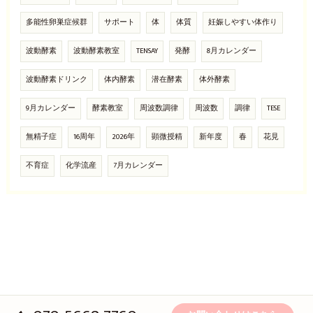
多能性卵巣症候群
サポート
体
体質
妊娠しやすい体作り
波動酵素
波動酵素教室
TENSAY
発酵
8月カレンダー
波動酵素ドリンク
体内酵素
潜在酵素
体外酵素
9月カレンダー
酵素教室
周波数調律
周波数
調律
TESE
無精子症
16周年
2026年
顕微授精
新年度
春
花見
不育症
化学流産
7月カレンダー