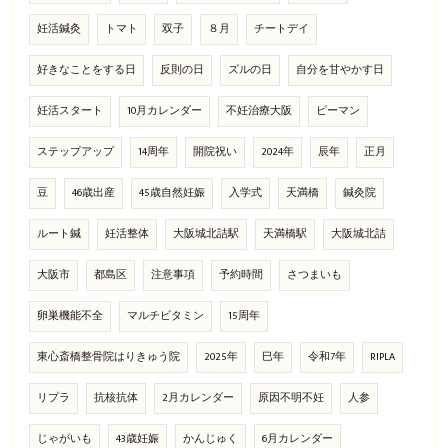
妊活鍼灸
トマト
双子
８月
チートデイ
好きなことをする日
反則の日
ズルの日
自分を甘やかす日
妊活スタート
10月カレンダー
不妊治療大阪
ピーマン
ステップアップ
14周年
開院祝い
2024年
辰年
正月
豆
46歳出産
45歳自然妊娠
入学式
天満橋
鍼灸院
ルート鍼
妊活整体
大阪城北詰駅
天満橋駅
大阪城北詰
大阪市
都島区
注意事項
予約時間
さつまいも
卵巣機能不全
マルチビタミン
15周年
東心斎橋整骨院はりきゅう院
2025年
巳年
令和7年
RIPLA
リプラ
抗核抗体
2月カレンダー
原因不明不妊
人参
じゃがいも
43歳妊娠
かんじゅく
6月カレンダー