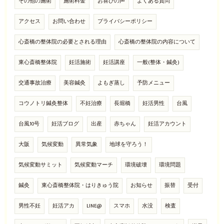
その他の施術
施術料金
お喜びの声
よくある質問
アクセス
お問い合わせ
プライバシーポリシー
心斎橋の整体院の必要とされる理由
心斎橋の整体院の内容について
東心斎橋整体院
妊活施術
妊活講座
一般(整体・鍼灸)
交通事故治療
美容鍼灸
よもぎ蒸し
予防メニュー
コウノトリ鍼灸整体
不妊治療
長堀橋
妊活男性
台風
台風10号
妊活ブログ
出産
赤ちゃん
妊活アカウント
大阪
気候変動
異常気象
地球を守ろう！
気候変動サミット
気候変動マーチ
環境破壊
環境問題
鍼灸
東心斎橋整体院・はりきゅう院
お知らせ
振替
受付
男性不妊
妊活アカ
LINE@
スマホ
水没
検査