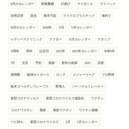
9月のカレンダー
卵巣嚢腫
川遊び
マイボトル
マイバック
自然災害
昆虫
海洋汚染
マイクロプラスチック
海釣り
10月のカレンダー
2020年
11月
11月カレンダー
レディースクリニック
ドクター
12月カレンダー
スタッフ
11周年
周年
記念日
2021年
2021年カレンダー
令和3年
1月
元旦
予約
挨拶
新年の挨拶
2021
目標
西岡剛
阪神タイガース
ロッテ
メジャーリーグ
プロ野球
栃木ゴールデンブレーブス
野球人
パーソナルトレーナー
新型コロナウィルス
新型コロナウイルス感染症
ワクチン
コロナワクチン
風疹
風疹ワクチン
ワクチン接種
ベビ待ち
新型コロナウイルス
3月
3月カレンダー