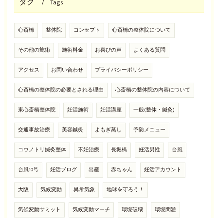
タグ
Tags
心斎橋
整体院
コンセプト
心斎橋の整体院について
その他の施術
施術料金
お喜びの声
よくある質問
アクセス
お問い合わせ
プライバシーポリシー
心斎橋の整体院の必要とされる理由
心斎橋の整体院の内容について
東心斎橋整体院
妊活施術
妊活講座
一般(整体・鍼灸)
交通事故治療
美容鍼灸
よもぎ蒸し
予防メニュー
コウノトリ鍼灸整体
不妊治療
長堀橋
妊活男性
台風
台風10号
妊活ブログ
出産
赤ちゃん
妊活アカウント
大阪
気候変動
異常気象
地球を守ろう！
気候変動サミット
気候変動マーチ
環境破壊
環境問題