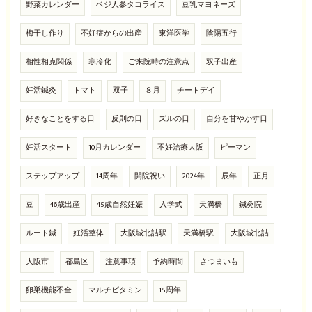
野菜カレンダー
ベジ人参タコライス
豆乳マヨネーズ
梅干し作り
不妊症からの出産
東洋医学
陰陽五行
相性相克関係
寒冷化
ご来院時の注意点
双子出産
妊活鍼灸
トマト
双子
８月
チートデイ
好きなことをする日
反則の日
ズルの日
自分を甘やかす日
妊活スタート
10月カレンダー
不妊治療大阪
ピーマン
ステップアップ
14周年
開院祝い
2024年
辰年
正月
豆
46歳出産
45歳自然妊娠
入学式
天満橋
鍼灸院
ルート鍼
妊活整体
大阪城北詰駅
天満橋駅
大阪城北詰
大阪市
都島区
注意事項
予約時間
さつまいも
卵巣機能不全
マルチビタミン
15周年