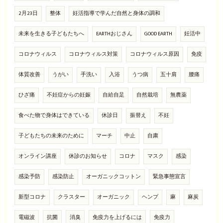
2月23日
整体
妊活指導で学んだ自然と身体の調和
未来を生きる子どもたちへ
EARTHおじさん
GOOD EARTH
妊活中
コロナウィルス
コロナウィルス対策
コロナウィルス原因
免疫
体質改善
うがい
手洗い
入浴
うつ病
五十肩
腰痛
ひざ痛
不妊症からの妊娠
自給自足
自然栽培
無農薬
食べた物で身体はできている
休診日
振替え
不妊
子どもたちの未来のために
マーチ
中止
自粛
オンライン講座
休診のお知らせ
コロナ
マスク
感染
感染予防
感染防止
オーガニックコットン
緊急事態宣言
新型コロナ
クラスター
オーガニック
ヘンプ
麻
麻炭
電磁波
抗菌
消臭
免疫力を上げるには
免疫力