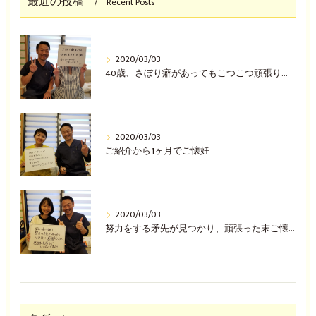
最近の投稿
Recent Posts
2020/03/03
40歳、さぼり癖があってもこつこつ頑張り自然妊娠(^^♪
2020/03/03
ご紹介から1ヶ月でご懐妊
2020/03/03
努力をする矛先が見つかり、頑張った末ご懐妊