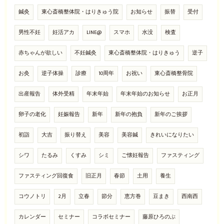
鍼灸
東心斎橋整体院・はりきゅう院
お知らせ
振替
受付
男性不妊
妊活アカ
LINE@
スマホ
水没
検査
赤ちゃんが欲しい
不妊鍼灸
東心斎橋整体院・はりきゅう
逆子
お灸
逆子体操
診療
10周年
お祝い
東心斎橋整骨院
出産報告
体外受精
年末年始
年末年始のお知らせ
お正月
卵子の老化
妊娠報告
新年
新年の抱負
新年のご挨拶
初詣
大吉
振り替え
美容
美容鍼
きれいになりたい
シワ
たるみ
くすみ
シミ
ご懐妊報告
ファスティング
ファスティング回復食
旧正月
春節
土用
養生
コウノトリ
2月
立春
節分
恵方巻
豆まき
西南西
カレンダー
セミナー
コラボセミナー
藤原ひろのぶ