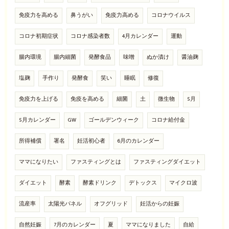
免疫力を高める
鼻うがい
免疫力高める
コロナウイルス
コロナ初期症状
コロナ感染者数
4月カレンダー
運動
腸内環境
腸内細菌
発酵食品
味噌
ぬか漬け
醤油麹
塩麹
手作り
発酵食
笑い
睡眠
修復
免疫力を上げる
免疫を高める
細菌
土
微生物
5月
5月カレンダー
GW
ゴールデンウィーク
コロナ給付金
所得補償
署名
妊活初心者
6月のカレンダー
ママになりたい
ファスティングとは
ファスティングダイエット
ダイエット
酵素
酵素ドリンク
デトックス
マイクロ波
流産率
太陽光パネル
オフグリッド
妊活からの妊娠
自然妊娠
7月のカレンダー
夏
ママになりました
自給