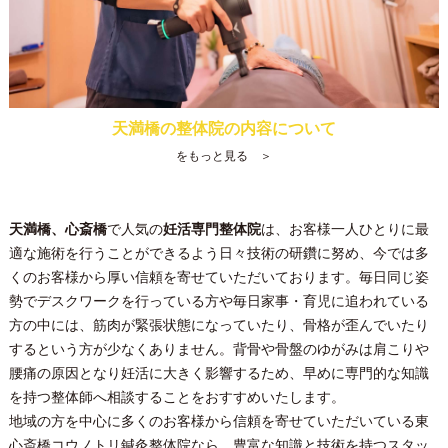
天満橋の整体院の内容について
をもっと見る ＞
天満橋、心斎橋
で人気の
妊活専門整体院
は、お客様一人ひとりに最
適な施術を行うことができるよう日々技術の研鑽に努め、今では多
くのお客様から厚い信頼を寄せていただいております。毎日同じ姿
勢でデスクワークを行っている方や毎日家事・育児に追われている
方の中には、筋肉が緊張状態になっていたり、骨格が歪んでいたり
するという方が少なくありません。背骨や骨盤のゆがみは肩こりや
腰痛の原因となり妊活に大きく影響するため、早めに専門的な知識
を持つ整体師へ相談することをおすすめいたします。
地域の方を中心に多くのお客様から信頼を寄せていただいている
東
心斎橋コウノトリ鍼灸整体院
なら、豊富な知識と技術を持つスタッ