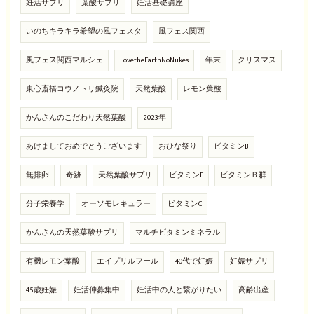
妊活サプリ
葉酸サプリ
妊活基礎講座
いのちキラキラ希望の風フェスタ
風フェス関西
風フェス関西マルシェ
LovetheEarthNoNukes
年末
クリスマス
東心斎橋コウノトリ鍼灸院
天然葉酸
レモン葉酸
かんさんのこだわり天然葉酸
2023年
あけましておめでとうございます
おひな祭り
ビタミンB
無排卵
奇跡
天然葉酸サプリ
ビタミンE
ビタミンＢ群
分子栄養学
オーソモレキュラー
ビタミンC
かんさんの天然葉酸サプリ
マルチビタミンミネラル
有機レモン葉酸
エイプリルフール
40代で妊娠
妊娠サプリ
45歳妊娠
妊活仲募集中
妊活中の人と繋がりたい
高齢出産