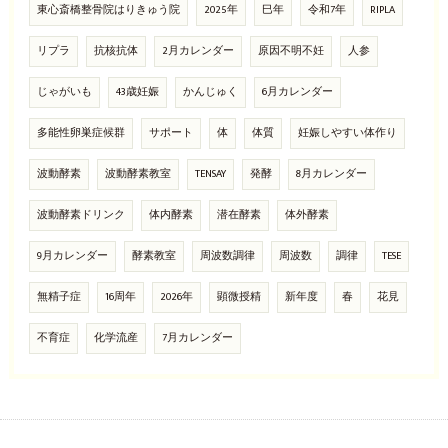
東心斎橋整骨院はりきゅう院
2025年
巳年
令和7年
RIPLA
リプラ
抗核抗体
2月カレンダー
原因不明不妊
人参
じゃがいも
43歳妊娠
かんじゅく
6月カレンダー
多能性卵巣症候群
サポート
体
体質
妊娠しやすい体作り
波動酵素
波動酵素教室
TENSAY
発酵
8月カレンダー
波動酵素ドリンク
体内酵素
潜在酵素
体外酵素
9月カレンダー
酵素教室
周波数調律
周波数
調律
TESE
無精子症
16周年
2026年
顕微授精
新年度
春
花見
不育症
化学流産
7月カレンダー