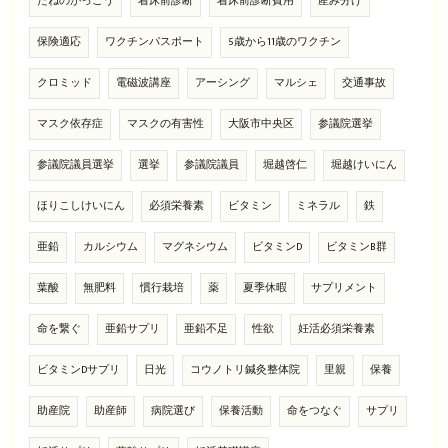
たねのがっこう
着床前診断
着床前診断費用
産み分け
保険適応
ワクチンパスポート
5歳から11歳のワクチン
クロミッド
電磁波講座
アーシング
マルシェ
交通事故
マスク依存症
マスクの有害性
大阪市中央区
参議院選挙
参議院議員選挙
選挙
参議院議員
堀越啓仁
堀越けいにん
ほりこしけいにん
必須栄養素
ビタミン
ミネラル
鉄
亜鉛
カルシウム
マグネシウム
ビタミンD
ビタミンB群
葉酸
無肥料
慣行栽培
薬
夏季休暇
サプリメント
命を繋ぐ
亜鉛サプリ
亜鉛不足
性欲
妊活必須栄養素
ビタミンDサプリ
日光
コウノトリ鍼灸整体院
里親
保養
助産院
助産師
病院選び
保養活動
命をつなぐ
サプリ