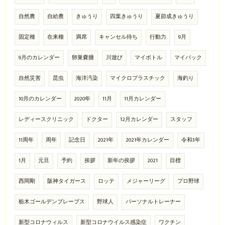
自然農
自給農
きゅうり
四葉きゅうり
夏節成きゅうり
固定種
在来種
満席
キャンセル待ち
行動力
9月
9月のカレンダー
卵巣嚢腫
川遊び
マイボトル
マイバック
自然災害
昆虫
海洋汚染
マイクロプラスチック
海釣り
10月のカレンダー
2020年
11月
11月カレンダー
レディースクリニック
ドクター
12月カレンダー
スタッフ
11周年
周年
記念日
2021年
2021年カレンダー
令和3年
1月
元旦
予約
挨拶
新年の挨拶
2021
目標
西岡剛
阪神タイガース
ロッテ
メジャーリーグ
プロ野球
栃木ゴールデンブレーブス
野球人
パーソナルトレーナー
新型コロナウィルス
新型コロナウイルス感染症
ワクチン