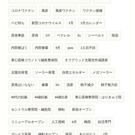
コロナワクチン
風疹
風疹ワクチン
ワクチン接種
ベビ待ち
新型コロナウイルス
3月
3月カレンダー
原発事故
原発
3.11
ベクレル
㏃
シーベルト
除染
内部被ばく
内部被爆
4月
pcos
2人目不妊
東心斎橋コウノトリ鍼灸整体院
オフグリッド太陽光作成講座
太陽光発電
ソーラー発電
自然エネルギー
メガソーラー
原発はいらない
被爆
5G
流産
精子減少
精子無力症
40代の妊娠
44歳妊娠
44歳出産
東心斎橋整骨院・はりきゅう院
セントラル整骨院・鍼灸院
移転
新規オープン
リニューアルオープン
人工授精
6月
梅雨
妊活専門
グレイス長堀
移転オープン
祝花
ありがとう
7月