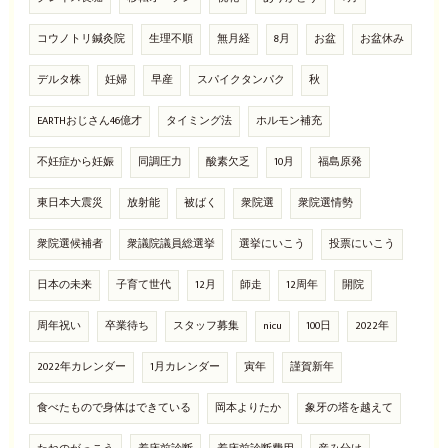
コウノトリ鍼灸院
生理不順
無月経
8月
お盆
お盆休み
デルタ株
妊婦
早産
スパイクタンパク
秋
EARTHおじさん46億才
タイミング法
ホルモン補充
不妊症から妊娠
同調圧力
酸素欠乏
10月
福島原発
東日本大震災
放射能
被ばく
衆院選
衆院選情勢
衆院選候補者
衆議院議員総選挙
選挙にいこう
投票にいこう
日本の未来
子育て世代
12月
師走
12周年
開院
周年祝い
卒業待ち
スタッフ募集
nicu
100日
2022年
2022年カレンダー
1月カレンダー
寅年
謹賀新年
食べたもので身体はできている
岡本よりたか
象牙の塔を越えて