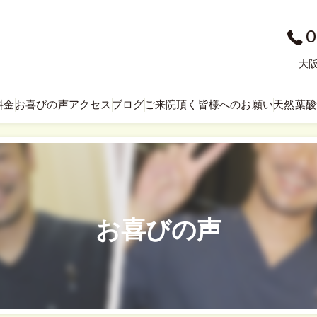
0
大阪
料金
お喜びの声
アクセス
ブログ
ご来院頂く皆様へのお願い
天然葉酸
お喜びの声