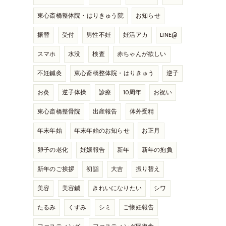
東心斎橋整体院・はりきゅう院
お知らせ
振替
受付
男性不妊
妊活アカ
LINE@
スマホ
水没
検査
赤ちゃんが欲しい
不妊鍼灸
東心斎橋整体院・はりきゅう
逆子
お灸
逆子体操
診療
10周年
お祝い
東心斎橋整骨院
出産報告
体外受精
年末年始
年末年始のお知らせ
お正月
卵子の老化
妊娠報告
新年
新年の抱負
新年のご挨拶
初詣
大吉
振り替え
美容
美容鍼
きれいになりたい
シワ
たるみ
くすみ
シミ
ご懐妊報告