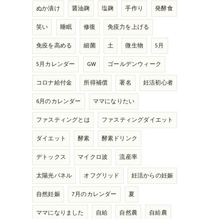
ぬか漬け
醤油麹
塩麹
手作り
発酵食
笑い
睡眠
修復
免疫力を上げる
免疫を高める
細菌
土
微生物
5月
5月カレンダー
GW
ゴールデンウィーク
コロナ給付金
所得補償
署名
妊活初心者
6月のカレンダー
ママになりたい
ファスティングとは
ファスティングダイエット
ダイエット
酵素
酵素ドリンク
デトックス
マイクロ波
流産率
太陽光パネル
オフグリッド
妊活からの妊娠
自然妊娠
7月のカレンダー
夏
ママになりました
自給
自然農
自給農