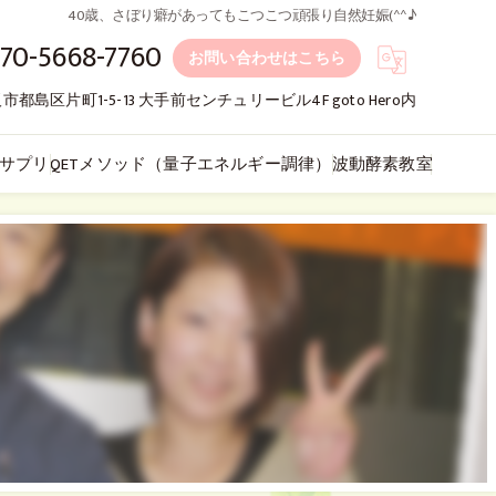
40歳、さぼり癖があってもこつこつ頑張り自然妊娠(^^♪
70-5668-7760
お問い合わせはこちら
市都島区片町1-5-13 大手前センチュリービル4F goto Hero内
サプリ
QETメソッド（量子エネルギー調律）
波動酵素教室