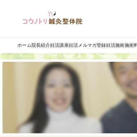
ホーム
院長紹介
妊活講座
妊活メルマガ登録
妊活施術
施術