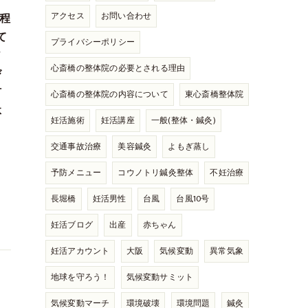
アクセス
お問い合わせ
程
て
プライバシーポリシー
だ
心斎橋の整体院の必要とされる理由
び
何
心斎橋の整体院の内容について
東心斎橋整体院
体
妊活施術
妊活講座
一般(整体・鍼灸)
。
交通事故治療
美容鍼灸
よもぎ蒸し
予防メニュー
コウノトリ鍼灸整体
不妊治療
長堀橋
妊活男性
台風
台風10号
妊活ブログ
出産
赤ちゃん
妊活アカウント
大阪
気候変動
異常気象
地球を守ろう！
気候変動サミット
気候変動マーチ
環境破壊
環境問題
鍼灸