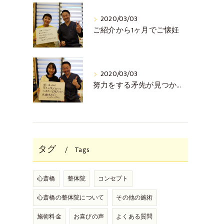
2020/03/03
ご紹介から1ヶ月でご懐妊
2020/03/03
努力をする矛先が見つかり、頑張った末ご懐妊
タグ
Tags
心斎橋
整体院
コンセプト
心斎橋の整体院について
その他の施術
施術料金
お喜びの声
よくある質問