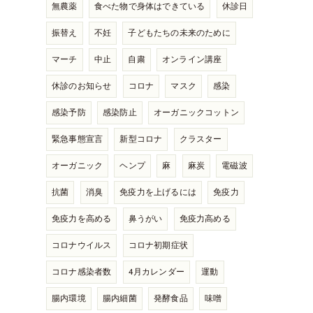
無農薬
食べた物で身体はできている
休診日
振替え
不妊
子どもたちの未来のために
マーチ
中止
自粛
オンライン講座
休診のお知らせ
コロナ
マスク
感染
感染予防
感染防止
オーガニックコットン
緊急事態宣言
新型コロナ
クラスター
オーガニック
ヘンプ
麻
麻炭
電磁波
抗菌
消臭
免疫力を上げるには
免疫力
免疫力を高める
鼻うがい
免疫力高める
コロナウイルス
コロナ初期症状
コロナ感染者数
4月カレンダー
運動
腸内環境
腸内細菌
発酵食品
味噌