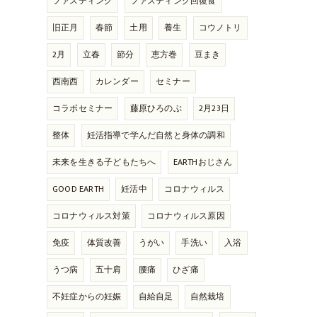
ファスティング
ファスティング回復食
旧正月
春節
土用
養生
コウノトリ
2月
立春
節分
恵方巻
豆まき
西南西
カレンダー
セミナー
コラボセミナー
藤原ひろのぶ
2月23日
整体
妊活指導で学んだ自然と身体の調和
未来を生きる子どもたちへ
EARTHおじさん
GOOD EARTH
妊活中
コロナウィルス
コロナウィルス対策
コロナウィルス原因
免疫
体質改善
うがい
手洗い
入浴
うつ病
五十肩
腰痛
ひざ痛
不妊症からの妊娠
自給自足
自然栽培